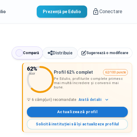
Conectare
lio
Prezență pe Edulio
Distribuie
Compară
Sugerează o modificare
62
%
Profil 62% complet
62/100 puncte
scor
Pe Edulio, profilurile complete primesc
mai multă încredere și conversii mai
bune.
Arată
detalii
💡
6
câmp(uri) recomandate
Actualizează profil
Solicită instituției să își actualizeze profilul