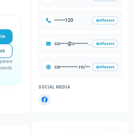
•••••••120
Afișează
zie
co•••••@c•••••••••••••.ro
Afișează
zii
 părere
ca••••••••••••.ro/•••
Afișează
icientă.
SOCIAL MEDIA