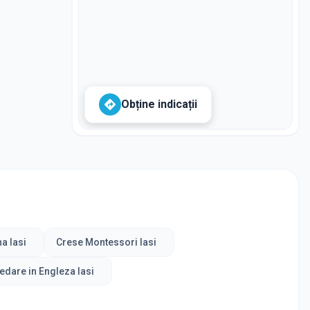
Obține indicații
a Iasi
Crese Montessori Iasi
edare in Engleza Iasi