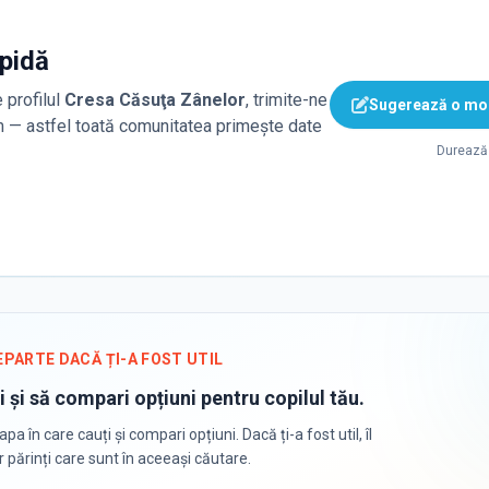
apidă
 profilul
Cresa Căsuţa Zânelor
, trimite-ne
Sugerează o mod
ăm — astfel toată comunitatea primește date
Durează 
EPARTE DACĂ ȚI-A FOST UTIL
i și să compari opțiuni pentru copilul tău.
apa în care cauți și compari opțiuni. Dacă ți-a fost util, îl
or părinți care sunt în aceeași căutare.