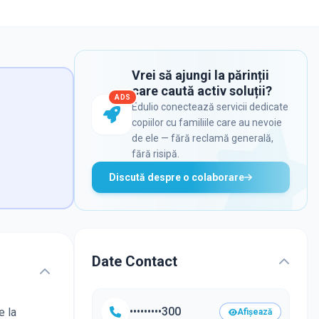
Vrei să ajungi la părinții
care caută activ soluții?
ADS
Edulio conectează servicii dedicate
copiilor cu familiile care au nevoie
de ele — fără reclamă generală,
fără risipă.
Discută despre o colaborare
Date Contact
•••••••••300
e la
Afișează