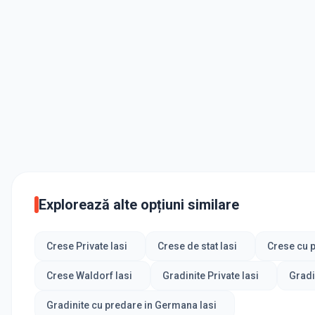
Explorează alte opțiuni similare
Crese Private Iasi
Crese de stat Iasi
Crese cu p
Crese Waldorf Iasi
Gradinite Private Iasi
Gradin
Gradinite cu predare in Germana Iasi