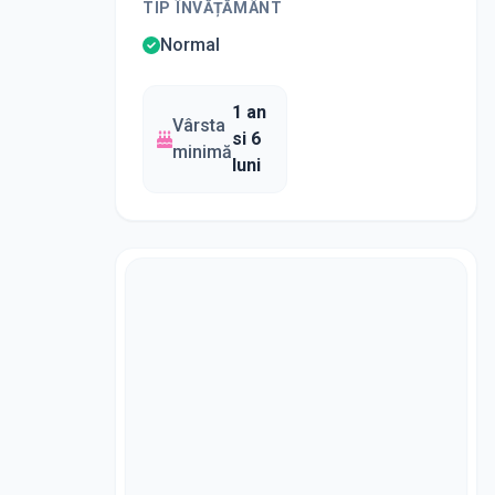
TIP ÎNVĂȚĂMÂNT
Normal
1 an
Vârsta
si 6
minimă
luni