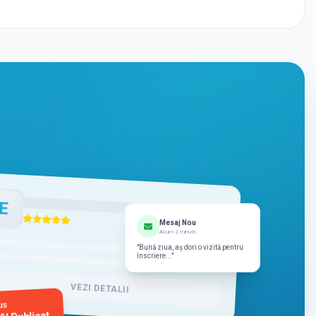
E
Mesaj Nou
Acum 2 minute
"Bună ziua, aș dori o vizită pentru
înscriere..."
VEZI DETALII
us