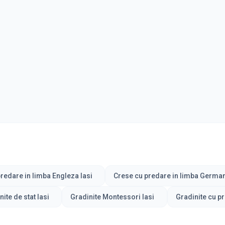
redare in limba Engleza Iasi
Crese cu predare in limba German
ite de stat Iasi
Gradinite Montessori Iasi
Gradinite cu pr