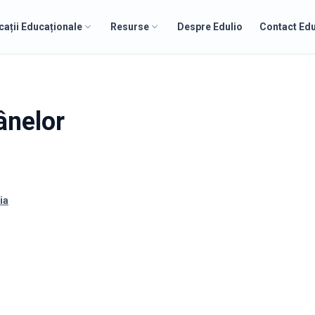
cații Educaționale
Resurse
Despre Edulio
Contact Edu
ânelor
ia