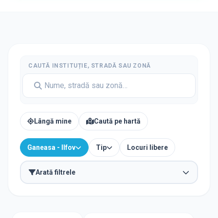
CAUTĂ INSTITUȚIE, STRADĂ SAU ZONĂ
Lângă mine
Caută pe hartă
Ganeasa - Ilfov
Tip
Locuri libere
Arată filtrele
TIP INSTITUȚIE
Creșe