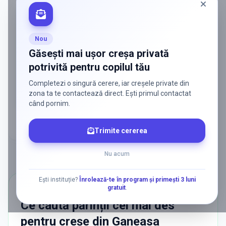
ADS
Vrei să ajungi la părinții care
caută activ soluții?
Nou
Edulio conectează servicii dedicate copiilor
Găsești mai ușor creșa privată
cu familiile care au nevoie de ele — fără
potrivită pentru copilul tău
reclamă generală, fără risipă.
Completezi o singură cerere, iar creșele private din
Discută despre o colaborare
zona ta te contactează direct. Ești primul contactat
când pornim.
Trimite cererea
Nu acum
Ești instituție?
Înrolează-te în program și primești 3 luni
gratuit
.
CĂUTĂRI POPULARE
Ce caută părinții cel mai des
pentru
creșe
din
Ganeasa