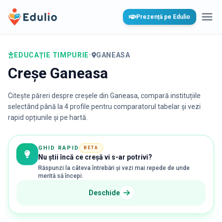
Edulio
Prezență pe Edulio
Desc
EDUCAȚIE TIMPURIE
•
GANEASA
Creșe Ganeasa
Citește păreri despre creșele din
Ganeasa
, compară instituțiile
selectând până la 4 profile pentru comparatorul tabelar și vezi
rapid opțiunile și pe hartă.
GHID RAPID
BETA
Nu știi încă ce creșă vi s-ar potrivi?
Răspunzi la câteva întrebări și vezi mai repede de unde
merită să începi.
Deschide