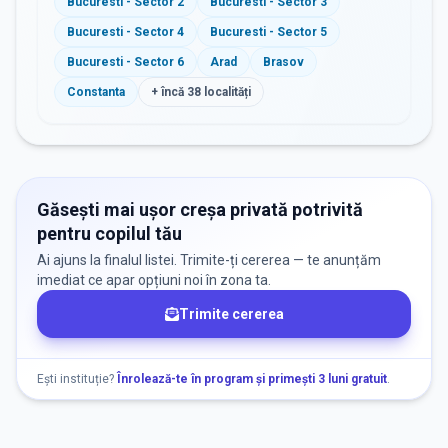
Bucuresti - Sector 2
Bucuresti - Sector 3
Bucuresti - Sector 4
Bucuresti - Sector 5
Bucuresti - Sector 6
Arad
Brasov
Constanta
+ încă
38
localități
Găsești mai ușor creșa privată potrivită
pentru copilul tău
Ai ajuns la finalul listei. Trimite-ți cererea — te anunțăm
imediat ce apar opțiuni noi în zona ta.
Trimite cererea
Ești instituție?
Înrolează-te în program și primești 3 luni gratuit
.