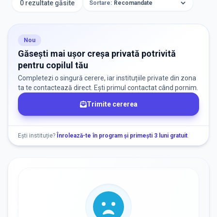
0 rezultate găsite
Sortare:
ORAȘ / ZONĂ
Găsește lângă mine
Nou
Găsești mai ușor creșa privată potrivită
pentru copilul tău
Completezi o singură cerere, iar instituțiile private din zona
ta te contactează direct. Ești primul contactat când pornim.
Trimite cererea
DISPONIBILITATE
Nu există informații despre locuri libere
Ești instituție?
Înrolează-te în program și primești 3 luni gratuit
.
RECRUTARE
Nu există informații despre job-uri