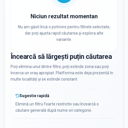
PRIVAT / DE STAT
Toate
Private
De stat
Niciun rezultat momentan
Nu am găsit încă o potrivire pentru filtrele selectate,
dar poți ajusta rapid căutarea și explora alte
variante.
Toate Filtrele
METODOLOGIE, LIMBĂ, FACILITĂȚI
Încearcă să lărgești puțin căutarea
Poți elimina unul dintre filtre, poți extinde zona sau poți
încerca un oraș apropiat. Platforma este deja prezentă în
multe localități și se extinde constant.
Sugestie rapidă
Elimină un filtru foarte restrictiv sau încearcă o
căutare generală după nume ori categorie.