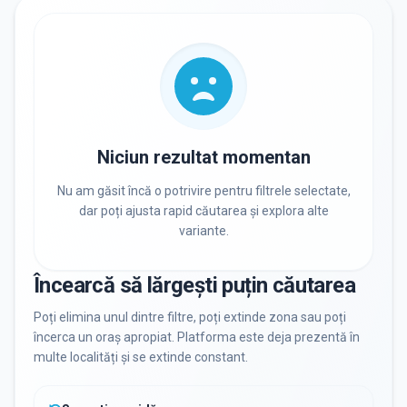
RECRUTARE
Nu există informații despre job-uri
PRIVAT / DE STAT
Toate
Private
De stat
Niciun rezultat momentan
Nu am găsit încă o potrivire pentru filtrele selectate,
dar poți ajusta rapid căutarea și explora alte
variante.
Toate Filtrele
METODOLOGIE, LIMBĂ, FACILITĂȚI
Încearcă să lărgești puțin căutarea
Resetează filtrele
Poți elimina unul dintre filtre, poți extinde zona sau poți
încerca un oraș apropiat. Platforma este deja prezentă în
multe localități și se extinde constant.