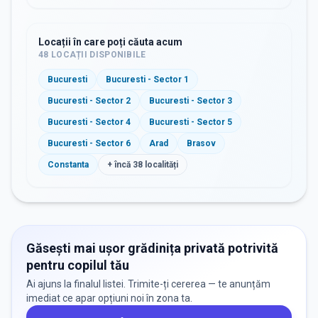
Locații în care poți căuta acum
48
LOCAȚII DISPONIBILE
Bucuresti
Bucuresti - Sector 1
Bucuresti - Sector 2
Bucuresti - Sector 3
Bucuresti - Sector 4
Bucuresti - Sector 5
Bucuresti - Sector 6
Arad
Brasov
Constanta
+ încă
38
localități
Găsești mai ușor grădinița privată potrivită
pentru copilul tău
Ai ajuns la finalul listei. Trimite-ți cererea — te anunțăm
imediat ce apar opțiuni noi în zona ta.