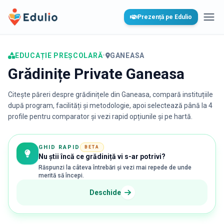
Edulio
Prezență pe Edulio
Desc
EDUCAȚIE PREȘCOLARĂ
•
GANEASA
Grădinițe Private Ganeasa
Citește păreri despre grădinițele din
Ganeasa
, compară instituțiile
după program, facilități și metodologie, apoi selectează până la 4
profile pentru comparator și vezi rapid opțiunile și pe hartă.
GHID RAPID
BETA
Nu știi încă ce grădiniță vi s-ar potrivi?
Răspunzi la câteva întrebări și vezi mai repede de unde
merită să începi.
Deschide