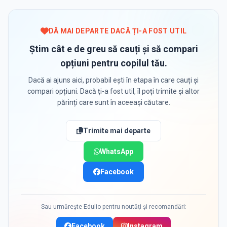
DĂ MAI DEPARTE DACĂ ȚI-A FOST UTIL
Știm cât e de greu să cauți și să compari
opțiuni pentru copilul tău.
Dacă ai ajuns aici, probabil ești în etapa în care cauți și
compari opțiuni. Dacă ți-a fost util, îl poți trimite și altor
părinți care sunt în aceeași căutare.
Trimite mai departe
WhatsApp
Facebook
Sau urmărește Edulio pentru noutăți și recomandări:
Facebook
Instagram