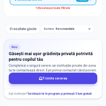
Resetează toate filtrele
TIP INSTITUȚIE
Grădinițe
0 rezultate găsite
Sortare:
ORAȘ / ZONĂ
Găsește lângă mine
Nou
Găsești mai ușor grădinița privată potrivită
pentru copilul tău
Completezi o singură cerere, iar instituțiile private din zona
ta te contactează direct. Ești primul contactat când pornim.
Trimite cererea
DISPONIBILITATE
Nu există informații despre locuri libere
Ești instituție?
Înrolează-te în program și primești 3 luni gratuit
.