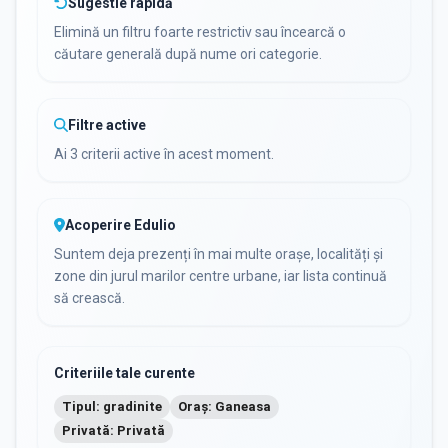
Sugestie rapidă
Elimină un filtru foarte restrictiv sau încearcă o
căutare generală după nume ori categorie.
Filtre active
Ai 3 criterii active în acest moment.
Acoperire Edulio
Suntem deja prezenți în mai multe orașe, localități și
zone din jurul marilor centre urbane, iar lista continuă
să crească.
Criteriile tale curente
Tipul: gradinite
Oraș: Ganeasa
Privată: Privată