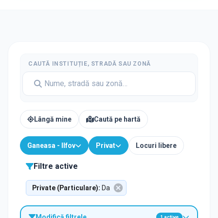
CAUTĂ INSTITUȚIE, STRADĂ SAU ZONĂ
Lângă mine
Caută pe hartă
Ganeasa - Ilfov
Privat
Locuri libere
Filtre active
Private (Particulare)
:
Da
Modifică filtrele
1
active