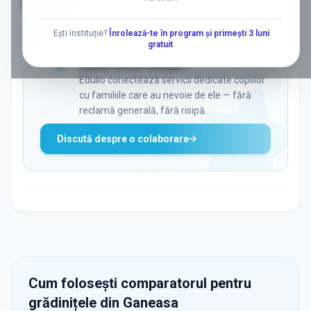
AD
Ești instituție?
Înrolează-te în program și primești 3 luni
gratuit
.
ADS
Vrei să ajungi la părinții care
caută activ soluții?
Edulio conectează servicii dedicate copiilor
cu familiile care au nevoie de ele — fără
reclamă generală, fără risipă.
Discută despre o colaborare
Cum folosești comparatorul pentru
grădinițele din
Ganeasa