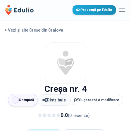
Edulio
Prezență pe Edulio
Desc
Vezi și alte Creșe din
Craiova
Creșa nr. 4
Distribuie
Compară
Sugerează o modificare
0.0
(
0
recenzii
)