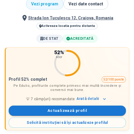
Vezi program
Vezi date contact
Strada Ion Tuculescu 12, Craiova, Romania
Activeaza locatia pentru distanta
DE STAT
ACREDITATĂ
52
%
scor
Profil 52% complet
52/100 puncte
Pe Edulio, profilurile complete primesc mai multă încredere și
conversii mai bune.
Arată
detalii
💡
7
câmp(uri) recomandate
Actualizează profil
Solicită instituției să își actualizeze profilul