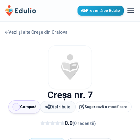
Edulio
Prezență pe Edulio
Desc
Vezi și alte Creșe din
Craiova
Creșa nr. 7
Distribuie
Compară
Sugerează o modificare
0.0
(
0
recenzii
)