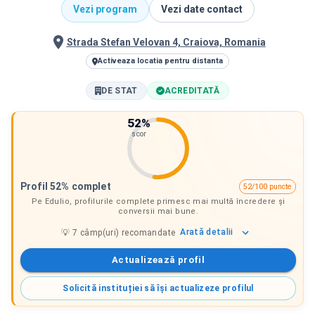
Vezi program
Vezi date contact
Strada Stefan Velovan 4, Craiova, Romania
Activeaza locatia pentru distanta
DE STAT
ACREDITATĂ
52
%
scor
Profil 52% complet
52/100 puncte
Pe Edulio, profilurile complete primesc mai multă încredere și
conversii mai bune.
Arată
detalii
💡
7
câmp(uri) recomandate
Actualizează profil
Solicită instituției să își actualizeze profilul