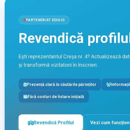
PARTENERIAT EDULIO
Revendică profilu
Ești reprezentantul Creșa nr. 4? Actualizează date
și transformă vizitatorii în înscrieri.
Prezență clară în căutările părinților
Informații
Fără costuri de listare inițială
Revendică Profilul
Vezi cum funcțio