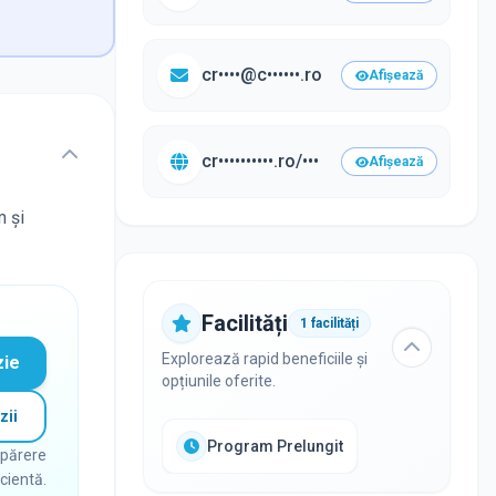
cr••••@c••••••.ro
Afișează
cr••••••••••.ro/•••
Afișează
m și
Facilități
1
facilități
Explorează rapid beneficiile și
zie
opțiunile oferite.
zii
Program Prelungit
 părere
icientă.