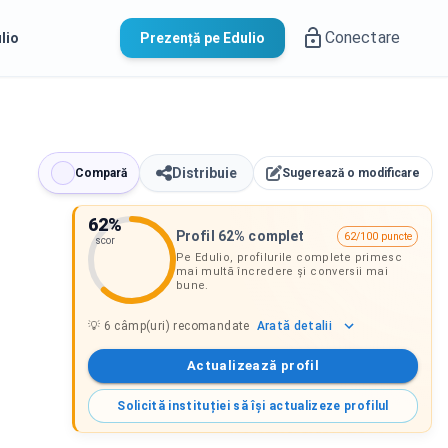
Conectare
lio
Prezență pe Edulio
Distribuie
Compară
Sugerează o modificare
62
%
Profil 62% complet
62/100 puncte
scor
Pe Edulio, profilurile complete primesc
mai multă încredere și conversii mai
bune.
Arată
detalii
💡
6
câmp(uri) recomandate
Actualizează profil
Solicită instituției să își actualizeze profilul