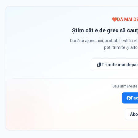
DĂ MAI D
Știm cât e de greu să cauț
Dacă ai ajuns aici, probabil ești în et
poți trimite și alt
Trimite mai depar
Sau urmărește 
Fa
Abo