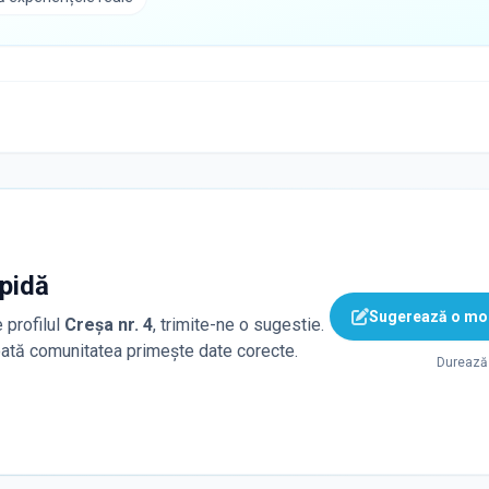
apidă
Sugerează o mod
 profilul
Creșa nr. 4
, trimite-ne o sugestie.
toată comunitatea primește date corecte.
Durează 