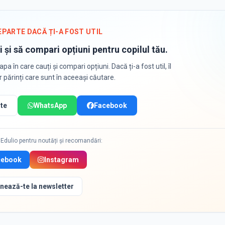
EPARTE DACĂ ȚI-A FOST UTIL
i și să compari opțiuni pentru copilul tău.
apa în care cauți și compari opțiuni. Dacă ți-a fost util, îl
or părinți care sunt în aceeași căutare.
te
WhatsApp
Facebook
Edulio pentru noutăți și recomandări:
cebook
Instagram
nează-te la newsletter