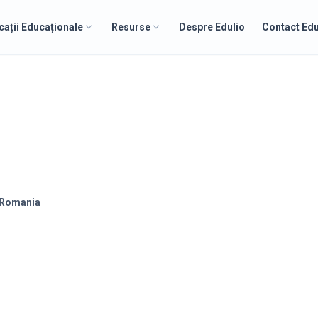
cații Educaționale
Resurse
Despre Edulio
Contact Edu
, Romania