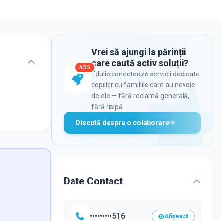
Vrei să ajungi la părinții
care caută activ soluții?
ADS
Edulio conectează servicii dedicate
copiilor cu familiile care au nevoie
de ele — fără reclamă generală,
fără risipă.
Discută despre o colaborare
Date Contact
•••••••••516
Afișează