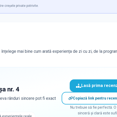
tre creșele private potrivite.
oți înțelege mai bine cum arată experiența de zi cu zi, de la progra
Lasă prima recen
șa nr. 4
eva rânduri sincere pot fi exact
Copiază link pentru recen
Nu trebuie să fie perfectă. O
sinceră și clară este suf
 experiențele reale