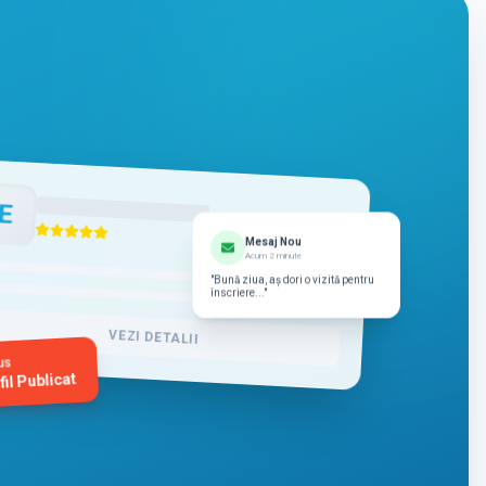
E
Mesaj Nou
Acum 2 minute
"Bună ziua, aș dori o vizită pentru
înscriere..."
VEZI DETALII
us
fil Publicat