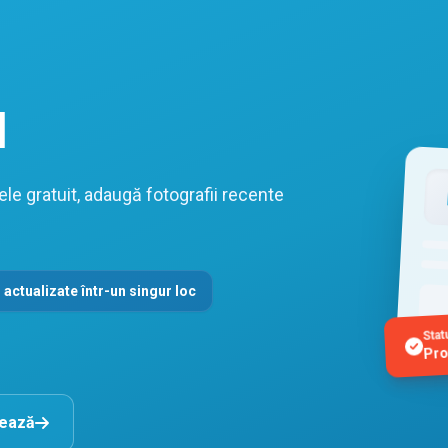
l
le gratuit, adaugă fotografii recente
 actualizate într-un singur loc
Stat
Pro
nează