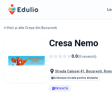
Edulio
Lo
Vezi și alte Creșe din
Bucuresti
Cresa Nemo
0.0
(
0
recenzii
)
Strada Calusei 41, Bucuresti, Rom
Activeaza locatia pentru distanta
PRIVATĂ