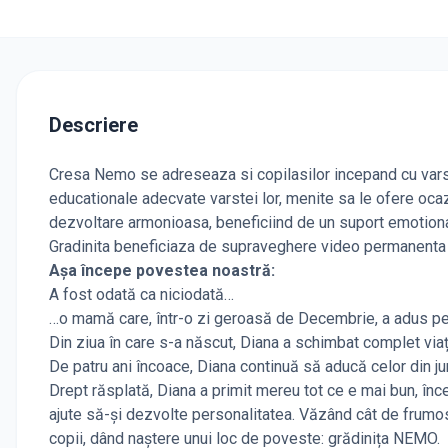
Descriere
Cresa Nemo se adreseaza si copilasilor incepand cu varsta
educationale adecvate varstei lor, menite sa le ofere oca
dezvoltare armonioasa, beneficiind de un suport emotional
Gradinita beneficiaza de supraveghere video permanenta la
Așa începe povestea noastră:
A fost odată ca niciodată…
…o mamă care, într-o zi geroasă de Decembrie, a adus pe
Din ziua în care s-a născut, Diana a schimbat complet viaț
De patru ani încoace, Diana continuă să aducă celor din jur
Drept răsplată, Diana a primit mereu tot ce e mai bun, înce
ajute să-și dezvolte personalitatea. Văzând cât de frumos l
copii, dând naștere unui loc de poveste: grădinița NEMO.