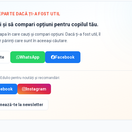
EPARTE DACĂ ȚI-A FOST UTIL
i și să compari opțiuni pentru copilul tău.
apa în care cauți și compari opțiuni. Dacă ți-a fost util, îl
or părinți care sunt în aceeași căutare.
te
WhatsApp
Facebook
Edulio pentru noutăți și recomandări:
cebook
Instagram
nează-te la newsletter