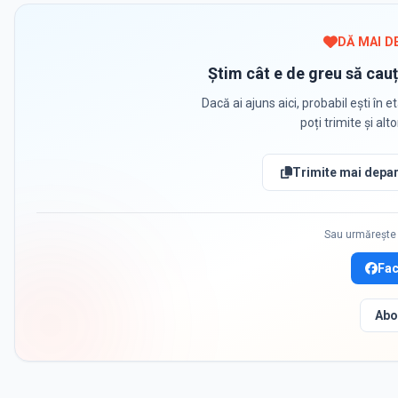
DĂ MAI D
Știm cât e de greu să cauț
Dacă ai ajuns aici, probabil ești în et
poți trimite și alt
Trimite mai depar
Sau urmărește 
Fa
Abo