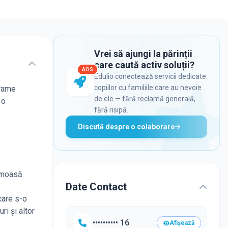
Vrei să ajungi la părinții
care caută activ soluții?
ADS
Edulio conectează servicii dedicate
copiilor cu familiile care au nevoie
grame
de ele — fără reclamă generală,
 o
fără risipă.
Discută despre o colaborare
umoasă.
Date Contact
care s-o
ri și altor
•••••••••• 16
Afișează