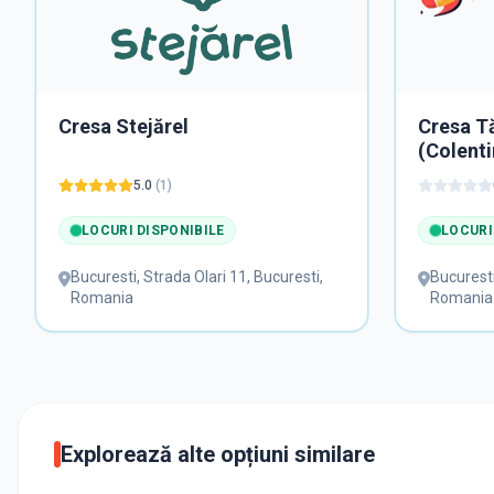
Cresa Stejărel
Cresa T
(Colenti
5.0
(
1
)
LOCURI DISPONIBILE
LOCURI
Bucuresti
,
Strada Olari 11, Bucuresti,
Bucurest
Romania
Romania
Explorează alte opțiuni similare