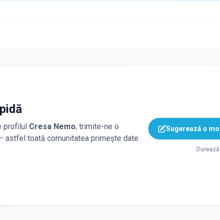
apidă
 profilul
Cresa Nemo
, trimite-ne o
Sugerează o mod
 — astfel toată comunitatea primește date
Durează 