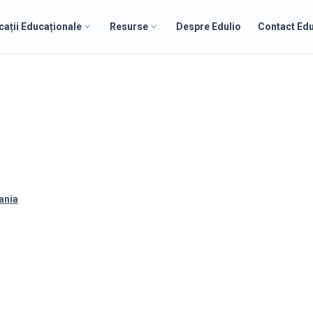
cații Educaționale
Resurse
Despre Edulio
Contact Edu
ania