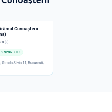
ărâmul Cunoașterii
na)
0.0
(
0
)
 DISPONIBILE
i
,
Strada Silvia 11, Bucuresti,