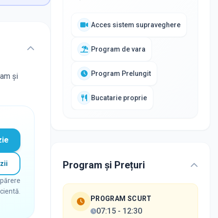
Acces sistem supraveghere
Program de vara
Program Prelungit
ram și
Bucatarie proprie
zie
Program și Prețuri
zii
 părere
icientă.
PROGRAM SCURT
07:15
-
12:30