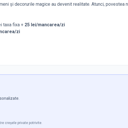
meni și decorurile magice au devenit realitate. Atunci, povestea 
ei taxa fixa +
25 lei/mancarea/zi
ncarea/zi
rsonalizate.
tre creșele private potrivite.