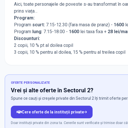
Aici, toate personajele de poveste s-au transformat în oa
prins viața…
Program:
Program
scurt:
7.15-12.30 (fara masa de pranz) -
1600
l
Program
lung
: 7.15-18.00 -
1600
lei taxa fixa +
28 lei/ma
Discounturi:
2 copii, 10 % pt al doilea copil
3 copii, 10 % pentru al doilea, 15 % pentru al treilea copil
OFERTE PERSONALIZATE
Vrei și alte oferte în Sectorul 2?
Spune ce cauți și creșele private din Sectorul 2 îți trimit oferte pe
Cere oferte de la instituții private
Doar instituții private din zona ta. Cererile sunt verificate și trimise doar că