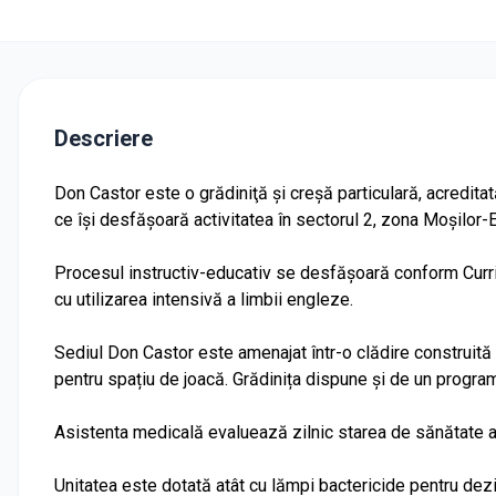
Descriere
Don Castor este o grădiniţă și creșă particulară, acreditat
ce îşi desfăşoară activitatea în sectorul 2, zona Moșilor-E
Procesul instructiv-educativ se desfășoară conform Curri
cu utilizarea intensivă a limbii engleze.
Sediul Don Castor este amenajat într-o clădire construită
pentru spațiu de joacă. Grădinița dispune și de un progra
Asistenta medicală evaluează zilnic starea de sănătate a c
Unitatea este dotată atât cu lămpi bactericide pentru dezi