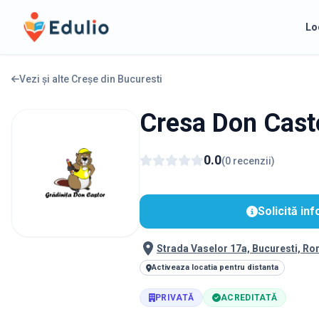
Edulio
Lo
Vezi și alte Creșe din
Bucuresti
Cresa Don Cast
0.0
(
0
recenzii
)
Solicită inf
Strada Vaselor 17a, Bucuresti, R
Activeaza locatia pentru distanta
PRIVATĂ
ACREDITATĂ