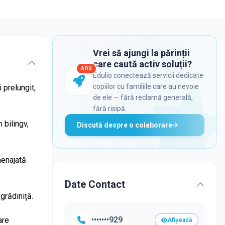
Vrei să ajungi la părinții
care caută activ soluții?
ADS
Edulio conectează servicii dedicate
copiilor cu familiile care au nevoie
 prelungit,
de ele — fără reclamă generală,
fără risipă.
 bilingv,
Discută despre o colaborare
menajată
Date Contact
grădiniță.
•••••••929
are
Afișează