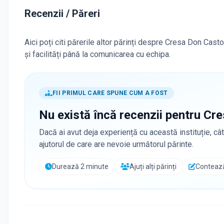
Recenzii / Păreri
Aici poți citi părerile altor părinți despre Cresa Don Cast
și facilități până la comunicarea cu echipa.
FII PRIMUL CARE SPUNE CUM A FOST
Nu există încă recenzii pentru
Cre
Dacă ai avut deja experiență cu această instituție, cât
ajutorul de care are nevoie următorul părinte.
Durează 2 minute
Ajuți alți părinți
Contează