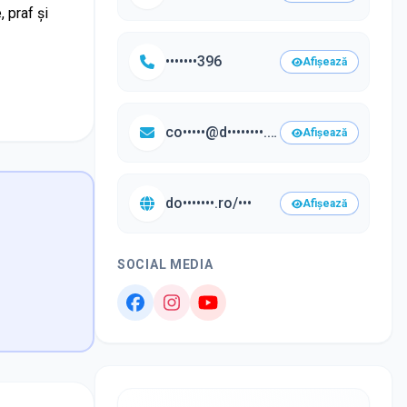
, praf și
•••••••396
Afișează
co•••••@d••••••••.ro
Afișează
do•••••••.ro/•••
Afișează
SOCIAL MEDIA