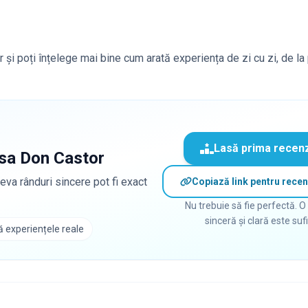
or și poți înțelege mai bine cum arată experiența de zi cu zi, de l
Lasă prima recen
sa Don Castor
eva rânduri sincere pot fi exact
Copiază link pentru recen
Nu trebuie să fie perfectă. O
sinceră și clară este suf
 experiențele reale