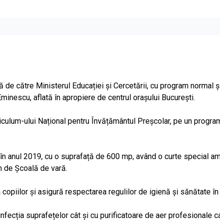
ă de către Ministerul Educației și Cercetării, cu program normal și
minescu, aflată în apropiere de centrul oraşului Bucureşti.
culum-ului Național pentru Învățământul Preșcolar, pe un program
 în anul 2019, cu o suprafață de 600 mp, având o curte special a
m de Școală de vară.
opiilor și asigură respectarea regulilor de igienă și sănătate în 
nfecția suprafețelor cât și cu purificatoare de aer profesionale c