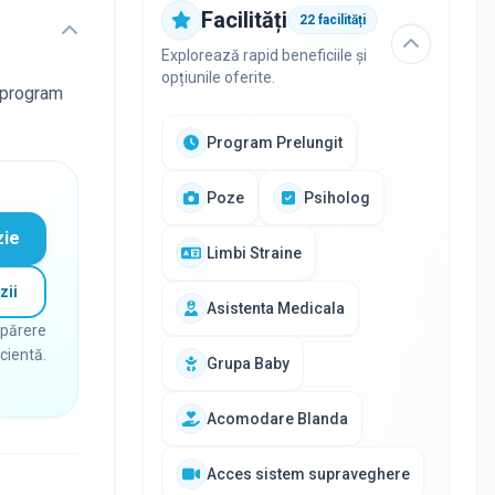
Facilități
22
facilități
Explorează rapid beneficiile și
opțiunile oferite.
a program
Program Prelungit
Poze
Psiholog
zie
Limbi Straine
zii
Asistenta Medicala
 părere
icientă.
Grupa Baby
Acomodare Blanda
Acces sistem supraveghere