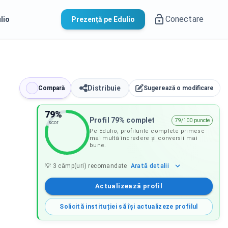
Conectare
lio
Prezență pe Edulio
Distribuie
Compară
Sugerează o modificare
79
%
Profil 79% complet
79/100 puncte
scor
Pe Edulio, profilurile complete primesc
mai multă încredere și conversii mai
bune.
Arată
detalii
💡
3
câmp(uri) recomandate
Actualizează profil
Solicită instituției să își actualizeze profilul