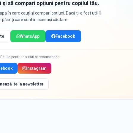
i și să compari opțiuni pentru copilul tău.
apa în care cauți și compari opțiuni. Dacă ți-a fost util, îl
or părinți care sunt în aceeași căutare.
te
WhatsApp
Facebook
Edulio pentru noutăți și recomandări:
cebook
Instagram
nează-te la newsletter