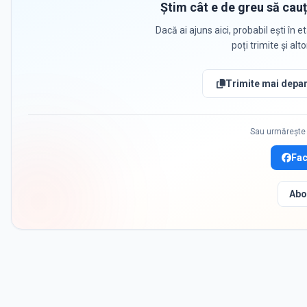
Știm cât e de greu să cauț
Dacă ai ajuns aici, probabil ești în et
poți trimite și alt
Trimite mai depar
Sau urmărește 
Fa
Abo