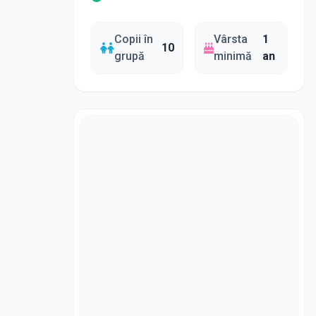
Copii în
Vârsta
1
10
grupă
minimă
an