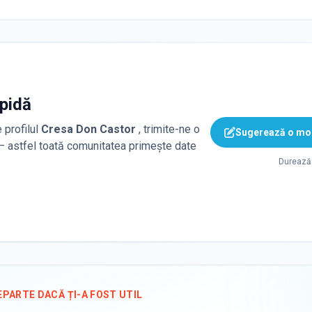
apidă
 profilul
Cresa Don Castor
, trimite-ne o
Sugerează o mod
 — astfel toată comunitatea primește date
Durează 
EPARTE DACĂ ȚI-A FOST UTIL