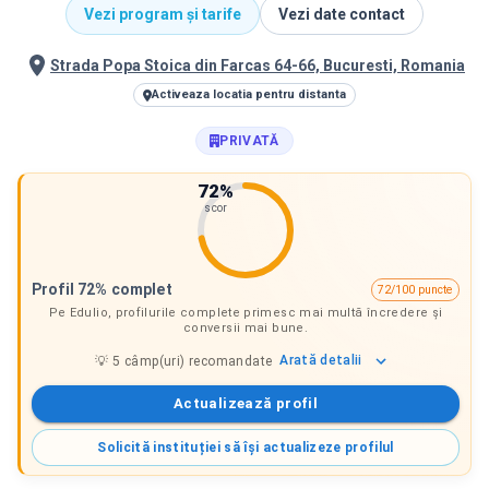
Vezi program și tarife
Vezi date contact
Strada Popa Stoica din Farcas 64-66, Bucuresti, Romania
Activeaza locatia pentru distanta
PRIVATĂ
72
%
scor
Profil 72% complet
72/100 puncte
Pe Edulio, profilurile complete primesc mai multă încredere și
conversii mai bune.
Arată
detalii
💡
5
câmp(uri) recomandate
Actualizează profil
Solicită instituției să își actualizeze profilul