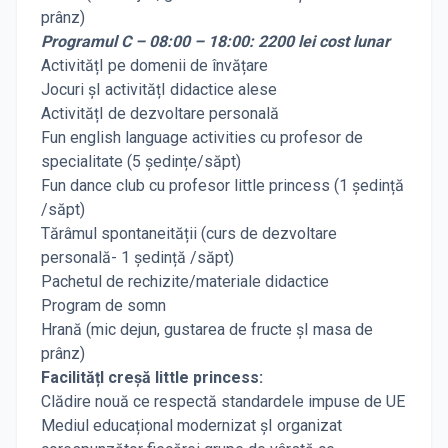
prânz)
Programul C – 08:00 – 18:00: 2200 lei cost lunar
ActivitățI pe domenii de învățare
Jocuri șI activitățI didactice alese
ActivitățI de dezvoltare personală
Fun english language activities cu profesor de
specialitate (5 ședințe/săpt)
Fun dance club cu profesor little princess (1 ședință
/săpt)
Tărâmul spontaneității (curs de dezvoltare
personală- 1 ședință /săpt)
Pachetul de rechizite/materiale didactice
Program de somn
Hrană (mic dejun, gustarea de fructe șI masa de
prânz)
FacilitățI creșă little princess:
Clădire nouă ce respectă standardele impuse de UE
Mediul educațional modernizat șI organizat