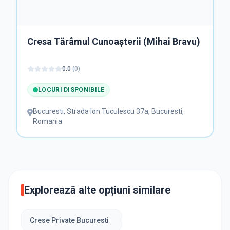
Cresa Aripi spre Succes (AS)
0.0
(
0
)
Bucuresti
,
Drumul Gura Putnei 118-124
Explorează alte opțiuni similare
Crese Private Bucuresti