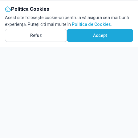
Politica Cookies
Acest site folosește cookie-uri pentru a vă asigura cea mai bună
experiență. Puteți citi mai multe în
Politica de Cookies
.
Refuz
Accept
Ghidul tău complet pentru educație.
Găsește locul potrivit pentru viitorul copilului tău.
Noutăți
Despre Edulio
Cum Funcționează Edulio
Pentru instituții
Termeni și condiții
Contact Edulio
Politica de Cookies