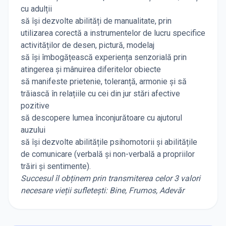
cu adulții
să își dezvolte abilități de manualitate, prin
utilizarea corectă a instrumentelor de lucru specifice
activităților de desen, pictură, modelaj
să își îmbogățească experiența senzorială prin
atingerea și mânuirea diferitelor obiecte
să manifeste prietenie, toleranță, armonie și să
trăiască în relațiile cu cei din jur stări afective
pozitive
să descopere lumea înconjurătoare cu ajutorul
auzului
să își dezvolte abilitățile psihomotorii și abilitățile
de comunicare (verbală și non-verbală a propriilor
trăiri și sentimente).
Succesul îl obținem prin transmiterea celor 3 valori
necesare vieții sufletești: Bine, Frumos, Adevăr