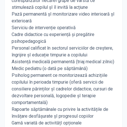
corespunzător fiecărei grupe de vârstă ce
stimulează copilul șI îl invită la acțiune
Pază permanentă șI monitorizare video interioară șI
exterioară
Serviciu de intervenție operativă
Cadre didactice cu experiență și pregătire
psihopedagogică
Personal calificat în sectorul serviciilor de creștere,
îngrijire șI educație timpurie a copilului
Asistență medicală permanentă (triaj medical zilnic)
Medic pediatru (o dată pe săptămână)
Psiholog permanent ce monitorizează achizițiile
copilului în perioada timpurie (oferă servicii de
consiliere părinților șI cadrelor didactice, cursuri de
dezvoltare personală, logopedie șI terapie
comportamentală)
Rapoarte săptămânale cu privire la activitățile de
învățare desfășurate șI progresul copiilor
Gamă variată de activitățI opționale