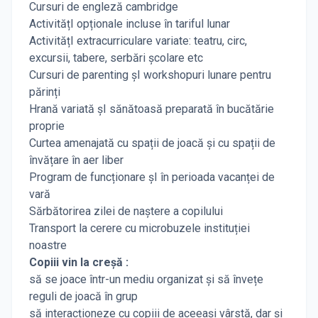
Cursuri de engleză cambridge
ActivitățI opționale incluse în tariful lunar
ActivitățI extracurriculare variate: teatru, circ,
excursii, tabere, serbări școlare etc
Cursuri de parenting șI workshopuri lunare pentru
părinți
Hrană variată șI sănătoasă preparată în bucătărie
proprie
Curtea amenajată cu spații de joacă și cu spații de
învățare în aer liber
Program de funcționare șI în perioada vacanței de
vară
Sărbătorirea zilei de naștere a copilului
Transport la cerere cu microbuzele instituției
noastre
Copiii vin la creșă :
să se joace într-un mediu organizat și să învețe
reguli de joacă în grup
să interacționeze cu copiii de aceeași vârstă, dar și