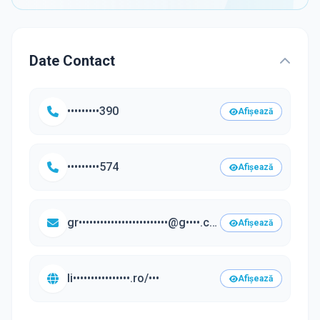
Date Contact
•••••••••390
Afișează
•••••••••574
Afișează
gr•••••••••••••••••••••••••@g••••.com
Afișează
li••••••••••••••••.ro/•••
Afișează