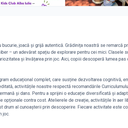
 bucurie, joacă și grijă autentică. Grădinița noastră se remarcă pr
iber – un adevărat spațiu de explorare pentru cei mici. Clasele s
riozitatea și învățarea prin joc. Aici, copiii descoperă lumea pas 
rogram educațional complet, care susține dezvoltarea cognitivă, e
reditată, activitățile noastre respectă recomandările Curriculumulu
germană și dans. Pentru a sprijini o educație diversificată și adap
opționale contra cost. Atelierele de creație, activitățile în aer li
st drum al cunoașterii prin descoperire. Fiecare activitate este 
n joc.