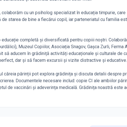
, colaborăm cu un psiholog specializat în educația timpurie, care 
ă de starea de bine a fiecărui copil, iar parteneriatul cu familia es
 educație completă și diversificată pentru copiii noștri. Colabor
urdălici), Muzeul Copiilor, Asociația Snagov, Gașca Zurli, Ferma 
t să aducem în grădiniță activități educaționale și culturale de ca
erfect, dar și să facem excursii și vizite distractive și educative.
ul căreia părinții pot explora grădinița și discuta detalii despre p
crierea. Documentele necesare includ: copie CI ale ambiilor părin
netul de vaccinări și adeverința medicală. Grădinița noastră este a