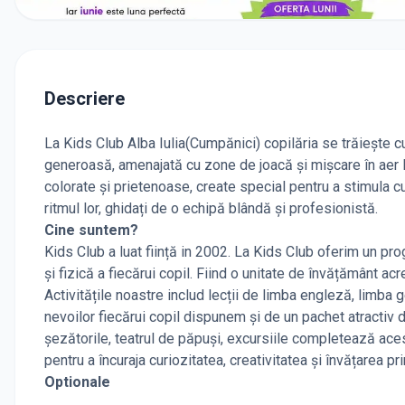
Descriere
La Kids Club Alba Iulia(Cumpănici) copilăria se trăiește cu
generoasă, amenajată cu zone de joacă și mișcare în aer l
colorate și prietenoase, create special pentru a stimula cu
ritmul lor, ghidați de o echipă blândă și profesionistă.
Cine suntem?
Kids Club a luat ființă in 2002. La Kids Club oferim un p
și fizică a fiecărui copil. Fiind o unitate de învățământ ac
Activitățile noastre includ lecții de limba engleză, limba 
nevoilor fiecărui copil dispunem și de un pachet atractiv de 
șezătorile, teatrul de păpuși, excursiile completează ace
pentru a încuraja curiozitatea, creativitatea și învățarea pri
Optionale