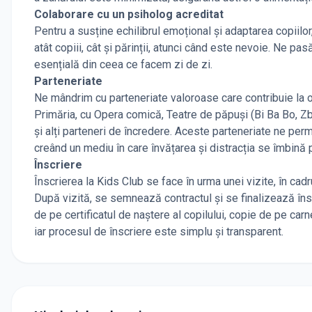
Colaborare cu un psiholog acreditat
Pentru a susține echilibrul emoțional și adaptarea copiilor
atât copiii, cât și părinții, atunci când este nevoie. Ne pas
esențială din ceea ce facem zi de zi.
Parteneriate
Ne mândrim cu parteneriate valoroase care contribuie la o
Primăria, cu Opera comică, Teatre de păpuși (Bi Ba Bo, Zb
și alți parteneri de încredere. Aceste parteneriate ne permi
creând un mediu în care învățarea și distracția se îmbină p
Înscriere
Înscrierea la Kids Club se face în urma unei vizite, în cadr
După vizită, se semnează contractul și se finalizează îns
de pe certificatul de naștere al copilului, copie de pe car
iar procesul de înscriere este simplu și transparent.