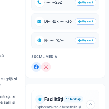
•••••••••282
Afișează
Di••••@k•••••••.ro
Afișează
ki••••••.ro/•••
Afișează
ază
SOCIAL MEDIA
cu grijă și
.
trați, iar
Facilități
15
facilități
a sării și
Explorează rapid beneficiile și