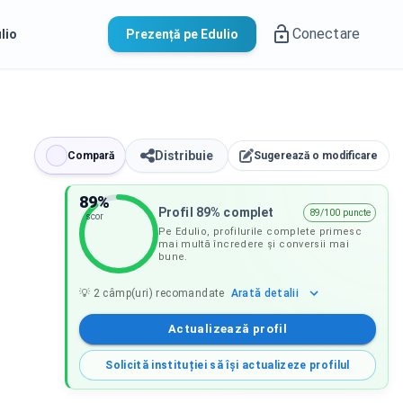
Conectare
lio
Prezență pe Edulio
Distribuie
Compară
Sugerează o modificare
89
%
Profil 89% complet
89/100 puncte
scor
Pe Edulio, profilurile complete primesc
mai multă încredere și conversii mai
bune.
Arată
detalii
💡
2
câmp(uri) recomandate
Actualizează profil
Solicită instituției să își actualizeze profilul