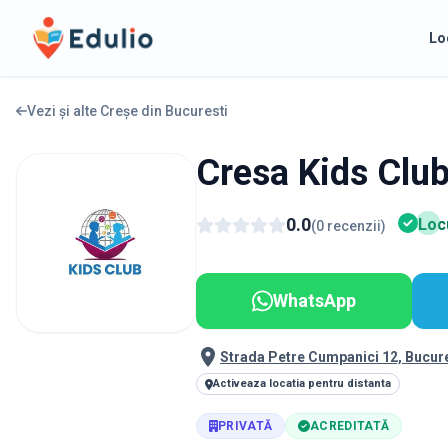
Edulio
Lo
Vezi și alte Creșe din
Bucuresti
Cresa Kids Club 
0.0
Locu
(
0
recenzii
)
WhatsApp
Strada Petre Cumpanici 12, Bucur
Activeaza locatia pentru distanta
PRIVATĂ
ACREDITATĂ