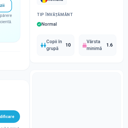
zii
TIP ÎNVĂȚĂMÂNT
 părere
icientă.
Normal
Copii în
Vârsta
10
1.6
grupă
minimă
ificare