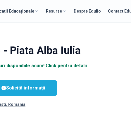
cații Educaționale
Resurse
Despre Edulio
Contact Edu
- Piata Alba Iulia
ri disponibile acum! Click pentru detalii
Solicită informații
esti, Romania