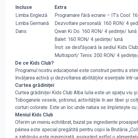
Incluse
Extra
Limba Engleză
Programare fără ecrane – IT’s Cool: 1
Limba Germană
Dezvoltare personală: 160 RON/ 4 șed
Dans
Qwan Ki Do: 160 RON/ 4 ședințe/ lună
Balet: 160 RON/ 4 ședințe/ lună
Înot: se desfășoară la sediul Kids Club
Multisport/ Tenis: 200 RON/ 4 ședințe
De ce Kids Club?
Programul nostru educațional este construit pentru a stimul
învățarea activă și dezvoltarea abilităților esențiale într-u
Curtea grădiniței
Curtea grădiniței Kids Club Alba Iulia este un spațiu viu ș
Toboganele vesele, șotronul, activitățile în aer liber și co
corturi colorate. Este un loc unde natura se împletește cu j
Meniul Kids Club
Oferim un meniu echilibrat, bazat pe ingrediente proaspete ș
pâinea este special pregătită pentru copii la Brutăria „Colț d
a zahărului este minimizată, asigurând astfel o alimentaț