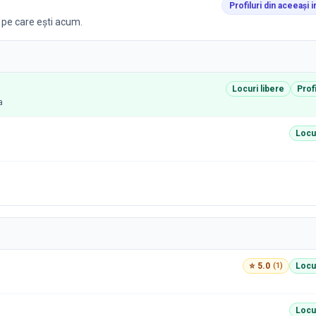
Profiluri din aceeași i
l pe care ești acum.
Locuri libere
Prof
a
Locur
⭐
5.0
(
1
)
Locur
Locur