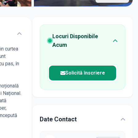
Locuri Disponibile
Acum
in curtea
unt
cu pas, în
Solicită înscriere
moțională
i Național.
tată
ber,
concepută
Date Contact