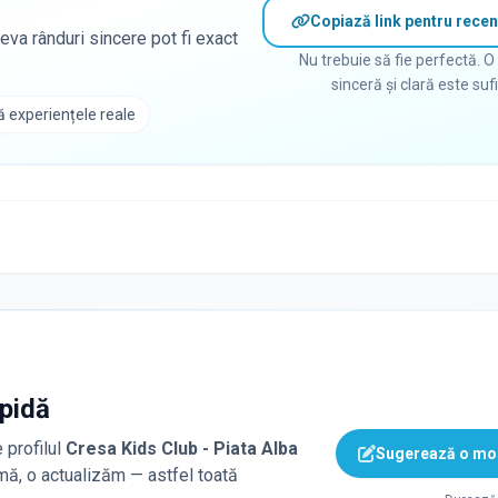
Copiază link pentru recen
eva rânduri sincere pot fi exact
Nu trebuie să fie perfectă. O
sinceră și clară este suf
 experiențele reale
apidă
 profilul
Cresa Kids Club - Piata Alba
Sugerează o mod
rmă, o actualizăm — astfel toată