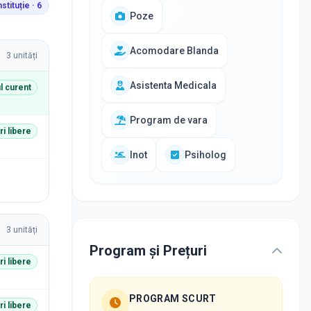
nstituție ·
6
Poze
Acomodare Blanda
3
unități
Asistenta Medicala
il curent
Program de vara
i libere
Inot
Psiholog
3
unități
Program și Prețuri
i libere
PROGRAM SCURT
i libere