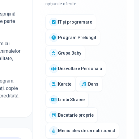
opțiunile oferite.
sprijină
te parte
IT și programare
Program Prelungit
ăm cu
Animalelor
Grupa Baby
litate,
Dezvoltare Personala
rogram.
Karate
Dans
ți, copie
creditată,
Limbi Straine
Bucatarie proprie
Meniu ales de un nutritionist