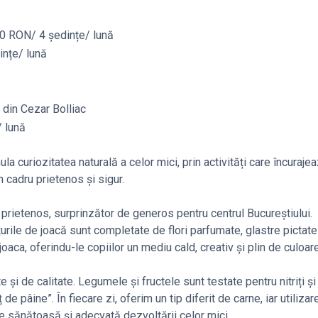
60 RON/ 4 ședințe/ lună
ințe/ lună
 din Cezar Bolliac
/ lună
a curiozitatea naturală a celor mici, prin activități care încuraje
n cadru prietenos și sigur.
i prietenos, surprinzător de generos pentru centrul Bucureștiului.
lțurile de joacă sunt completate de flori parfumate, glastre pictate 
oaca, oferindu-le copiilor un mediu cald, creativ și plin de culoare
i de calitate. Legumele și fructele sunt testate pentru nitriți și ni
e pâine”. În fiecare zi, oferim un tip diferit de carne, iar utilizare
ie sănătoasă și adecvată dezvoltării celor mici.