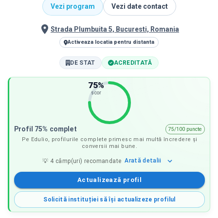
Vezi program
Vezi date contact
Strada Plumbuita 5, Bucuresti, Romania
Activeaza locatia pentru distanta
DE STAT
ACREDITATĂ
75
%
scor
Profil 75% complet
75/100 puncte
Pe Edulio, profilurile complete primesc mai multă încredere și
conversii mai bune.
Arată
detalii
💡
4
câmp(uri) recomandate
Actualizează profil
Solicită instituției să își actualizeze profilul