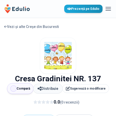
Edulio
Prezență pe Edulio
Desc
Vezi și alte Creșe din
Bucuresti
Cresa Gradinitei NR. 137
Distribuie
Compară
Sugerează o modificare
0.0
(
0
recenzii
)