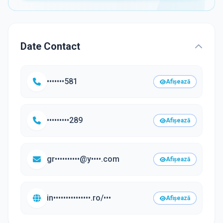
Date Contact
•••••••581
Afișează
•••••••••289
Afișează
gr••••••••••@y••••.com
Afișează
in•••••••••••••••.ro/•••
Afișează