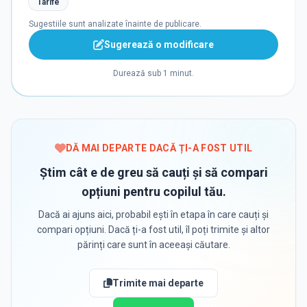
Tarife
Sugestiile sunt analizate înainte de publicare.
Sugerează o modificare
Durează sub 1 minut.
DĂ MAI DEPARTE DACĂ ȚI-A FOST UTIL
Știm cât e de greu să cauți și să compari
opțiuni pentru copilul tău.
Dacă ai ajuns aici, probabil ești în etapa în care cauți și
compari opțiuni. Dacă ți-a fost util, îl poți trimite și altor
părinți care sunt în aceeași căutare.
Trimite mai departe