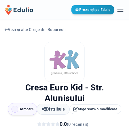
Edulio
Prezență pe Edulio
Desc
Vezi și alte Creșe din
Bucuresti
Cresa Euro Kid - Str.
Alunisului
Distribuie
Compară
Sugerează o modificare
0.0
(
0
recenzii
)