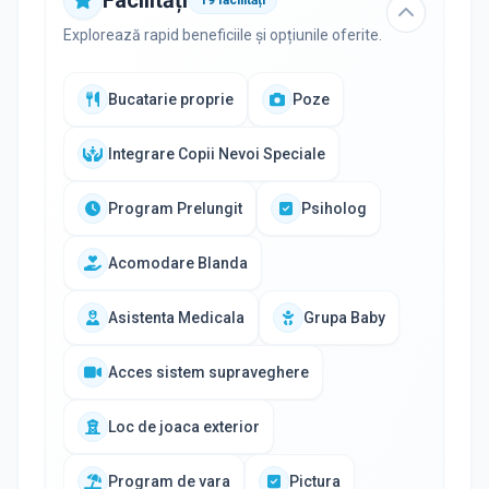
Facilități
19
facilități
Explorează rapid beneficiile și opțiunile oferite.
Bucatarie proprie
Poze
Integrare Copii Nevoi Speciale
Program Prelungit
Psiholog
Acomodare Blanda
Asistenta Medicala
Grupa Baby
Acces sistem supraveghere
Loc de joaca exterior
Program de vara
Pictura