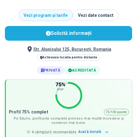
Vezi program și tarife
Vezi date contact
Solicită informații
Str. Alunisului 125, Bucuresti, Romania
Activeaza locatia pentru distanta
PRIVATĂ
ACREDITATĂ
75
%
scor
Profil 75% complet
75/100 puncte
Pe Edulio, profilurile complete primesc mai multă încredere și
conversii mai bune.
Arată
detalii
💡
4
câmp(uri) recomandate