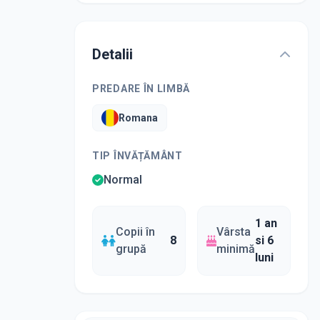
Detalii
PREDARE ÎN LIMBĂ
Romana
TIP ÎNVĂȚĂMÂNT
Normal
1 an
Copii în
Vârsta
8
si 6
grupă
minimă
luni