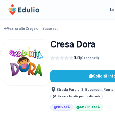
Edulio
Lo
Vezi și alte Creșe din
Bucuresti
Cresa Dora
0.0
(
0
recenzii
)
Solicită inf
Strada Farului 3, Bucuresti, Roma
Activeaza locatia pentru distanta
PRIVATĂ
ACREDITATĂ