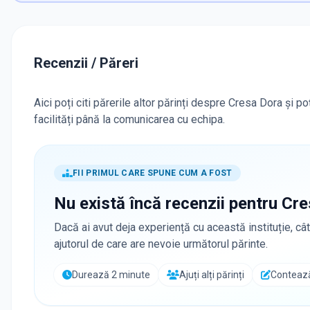
Recenzii / Păreri
Aici poți citi părerile altor părinți despre Cresa Dora și p
facilități până la comunicarea cu echipa.
FII PRIMUL CARE SPUNE CUM A FOST
Nu există încă recenzii pentru
Cre
Dacă ai avut deja experiență cu această instituție, cât
ajutorul de care are nevoie următorul părinte.
Durează 2 minute
Ajuți alți părinți
Contează