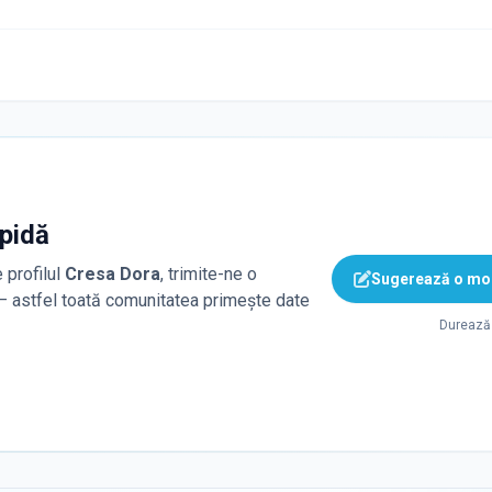
apidă
 profilul
Cresa Dora
, trimite-ne o
Sugerează o mod
 — astfel toată comunitatea primește date
Durează 