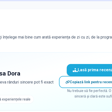
oți înțelege mai bine cum arată experiența de zi cu zi, de la progr
Lasă prima recen
sa Dora
eva rânduri sincere pot fi exact
Copiază link pentru recen
Nu trebuie să fie perfectă. O
sinceră și clară este suf
 experiențele reale