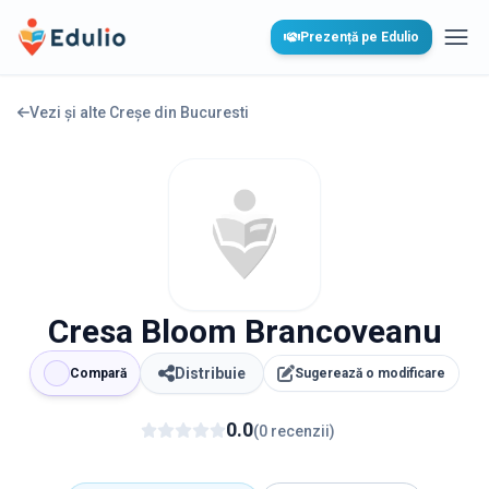
Edulio
Prezență pe Edulio
Desc
Vezi și alte Creșe din
Bucuresti
Cresa Bloom Brancoveanu
Distribuie
Compară
Sugerează o modificare
0.0
(
0
recenzii
)