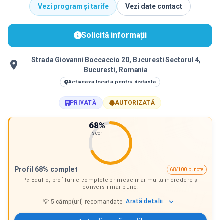
Vezi program și tarife
Vezi date contact
Solicită informații
Strada Giovanni Boccaccio 20, Bucuresti Sectorul 4,
Bucuresti, Romania
Activeaza locatia pentru distanta
PRIVATĂ
AUTORIZATĂ
68
%
scor
Profil 68% complet
68/100 puncte
Pe Edulio, profilurile complete primesc mai multă încredere și
conversii mai bune.
Arată
detalii
💡
5
câmp(uri) recomandate