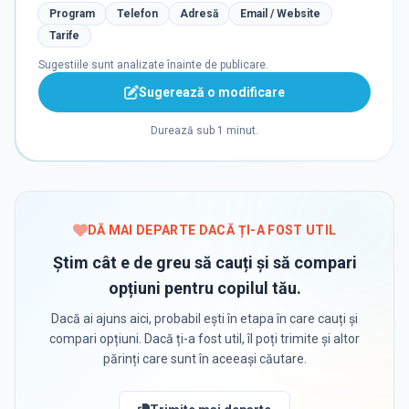
Program
Telefon
Adresă
Email / Website
Tarife
Sugestiile sunt analizate înainte de publicare.
Sugerează o modificare
Durează sub 1 minut.
DĂ MAI DEPARTE DACĂ ȚI-A FOST UTIL
Știm cât e de greu să cauți și să compari
opțiuni pentru copilul tău.
Dacă ai ajuns aici, probabil ești în etapa în care cauți și
compari opțiuni. Dacă ți-a fost util, îl poți trimite și altor
părinți care sunt în aceeași căutare.