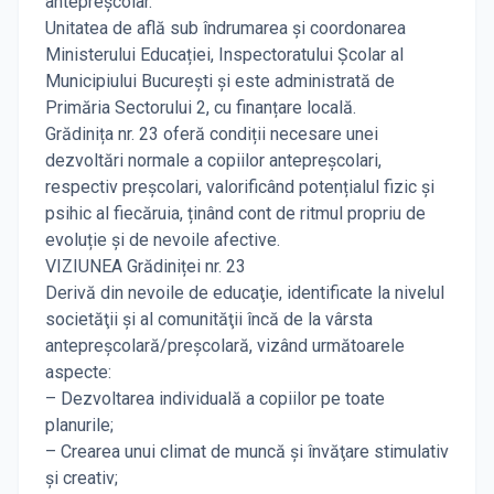
antepreșcolar.
Unitatea de află sub îndrumarea și coordonarea
Ministerului Educației, Inspectoratului Școlar al
Municipiului București și este administrată de
Primăria Sectorului 2, cu finanțare locală.
Grădinița nr. 23 oferă condiții necesare unei
dezvoltări normale a copiilor antepreșcolari,
respectiv preșcolari, valorificând potențialul fizic și
psihic al fiecăruia, ținând cont de ritmul propriu de
evoluție și de nevoile afective.
VIZIUNEA Grădiniței nr. 23
Derivă din nevoile de educaţie, identificate la nivelul
societăţii şi al comunităţii încă de la vârsta
antepreșcolară/preşcolară, vizând următoarele
aspecte:
– Dezvoltarea individuală a copiilor pe toate
planurile;
– Crearea unui climat de muncă şi învăţare stimulativ
şi creativ;