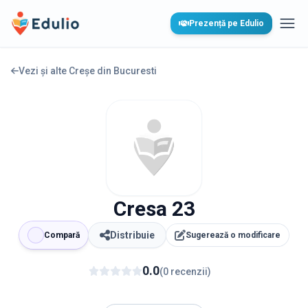
Edulio
Prezență pe Edulio
Desc
Vezi și alte Creșe din
Bucuresti
Cresa 23
Distribuie
Compară
Sugerează o modificare
0.0
(
0
recenzii
)