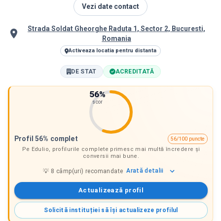
Vezi date contact
Strada Soldat Gheorghe Raduta 1, Sector 2, Bucuresti,
Romania
Activeaza locatia pentru distanta
DE STAT
ACREDITATĂ
56
%
scor
Profil 56% complet
56/100 puncte
Pe Edulio, profilurile complete primesc mai multă încredere și
conversii mai bune.
Arată
detalii
💡
8
câmp(uri) recomandate
Actualizează profil
Solicită instituției să își actualizeze profilul