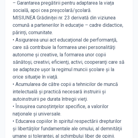
– Garantarea pregătirii pentru adaptarea la viața
socială, apoi cea preșcolară/şcolară.
MISIUNEA Grădiniței nr. 23 derivată din viziunea
comună a partenerilor în educație – cadre didactice,
părinți, comunitate.
• Asigurarea unui act educaţional de performanţă,
care să contribuie la formarea unei personalităţi
autonome şi creative, la formarea unor copii
sănătoşi, creativi, eficienţi, activi, cooperanţi care să
se adapteze uşor la regimul muncii şcolare şi la
orice situaţie în viaţă.
• Acumularea de către copii a tehnicilor de muncă
intelectuală şi practică necesară instruirii şi
autoinstruirii pe durata întregii vieţi.
• Însuşirea cunoştinţelor specifice, a valorilor
naţionale şi universale.
• Educarea copiilor în spiritul respectării drepturilor
şi libertăţilor fundamentale ale omului, al demnităţii
umane şi toleranţei, al schimbului liber de opinii.