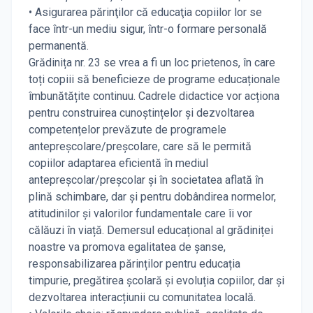
• Asigurarea părinţilor că educaţia copiilor lor se
face într-un mediu sigur, într-o formare personală
permanentă.
Grădinița nr. 23 se vrea a fi un loc prietenos, în care
toți copiii să beneficieze de programe educaționale
îmbunătățite continuu. Cadrele didactice vor acționa
pentru construirea cunoștințelor și dezvoltarea
competențelor prevăzute de programele
antepreșcolare/preșcolare, care să le permită
copiilor adaptarea eficientă în mediul
antepreșcolar/preșcolar și în societatea aflată în
plină schimbare, dar și pentru dobândirea normelor,
atitudinilor și valorilor fundamentale care îi vor
călăuzi în viață. Demersul educațional al grădiniței
noastre va promova egalitatea de șanse,
responsabilizarea părinților pentru educația
timpurie, pregătirea școlară și evoluția copiilor, dar și
dezvoltarea interacțiunii cu comunitatea locală.