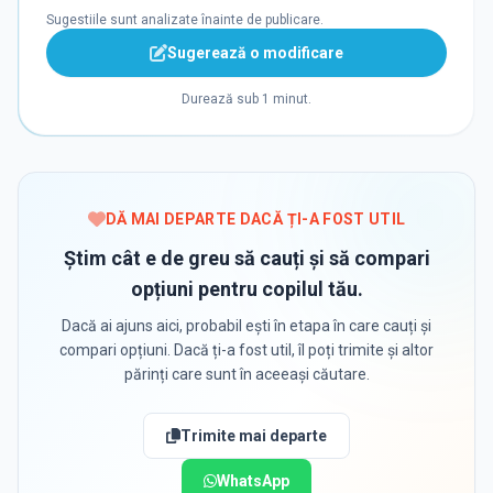
Sugestiile sunt analizate înainte de publicare.
Sugerează o modificare
Durează sub 1 minut.
DĂ MAI DEPARTE DACĂ ȚI-A FOST UTIL
Știm cât e de greu să cauți și să compari
opțiuni pentru copilul tău.
Dacă ai ajuns aici, probabil ești în etapa în care cauți și
compari opțiuni. Dacă ți-a fost util, îl poți trimite și altor
părinți care sunt în aceeași căutare.
Trimite mai departe
WhatsApp