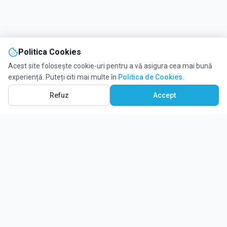
Politica Cookies
Acest site folosește cookie-uri pentru a vă asigura cea mai bună
experiență. Puteți citi mai multe în
Politica de Cookies
.
Refuz
Accept
Solicită informații
Ghidul tău complet pentru educație.
Găsește locul potrivit pentru viitorul copilului tău.