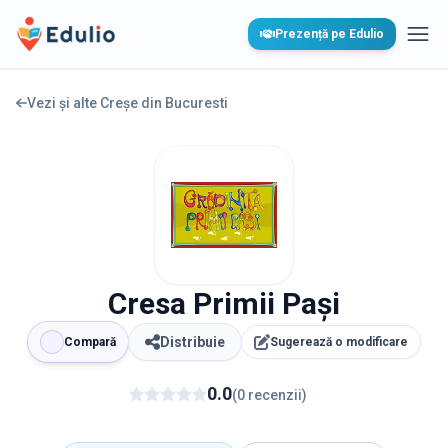
Edulio
Prezență pe Edulio
Desc
Vezi și alte Creșe din
Bucuresti
Cresa Primii Pași
Distribuie
Compară
Sugerează o modificare
0.0
(
0
recenzii
)