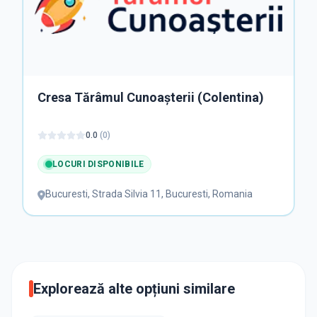
Cresa Stejărel
5.0
(
1
)
LOCURI DISPONIBILE
Bucuresti
,
Strada Olari 11, Bucuresti, Romania
Explorează alte opțiuni similare