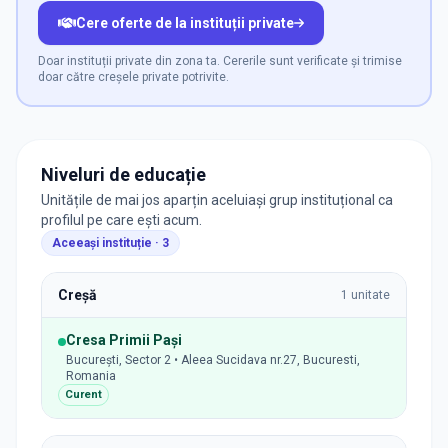
Cere oferte de la instituții private
Doar instituții private din zona ta. Cererile sunt verificate și trimise
doar către creșele private potrivite.
Niveluri de educație
Unitățile de mai jos aparțin aceluiași grup instituțional ca
profilul pe care ești acum.
Aceeași instituție ·
3
Creșă
1
unitate
Cresa Primii Pași
București, Sector 2 • Aleea Sucidava nr.27, Bucuresti,
Romania
Curent