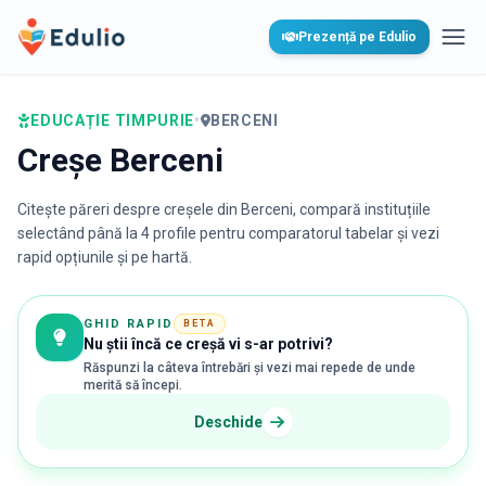
Edulio
Prezență pe Edulio
Desc
EDUCAȚIE TIMPURIE
•
BERCENI
Creșe Berceni
Citește păreri despre creșele din
Berceni
, compară instituțiile
selectând până la 4 profile pentru comparatorul tabelar și vezi
rapid opțiunile și pe hartă.
GHID RAPID
BETA
Nu știi încă ce creșă vi s-ar potrivi?
Răspunzi la câteva întrebări și vezi mai repede de unde
merită să începi.
Deschide