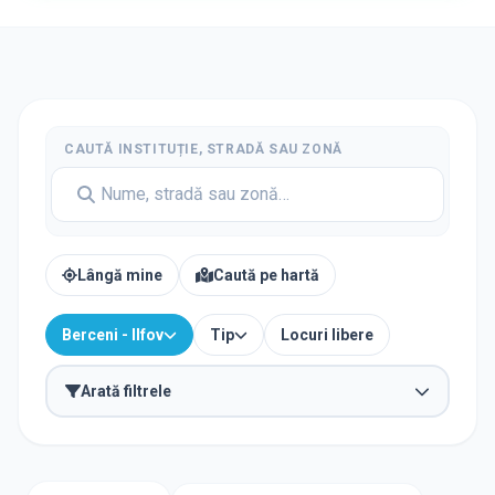
CAUTĂ INSTITUȚIE, STRADĂ SAU ZONĂ
Lângă mine
Caută pe hartă
Berceni - Ilfov
Tip
Locuri libere
Arată filtrele
TIP INSTITUȚIE
Creșe