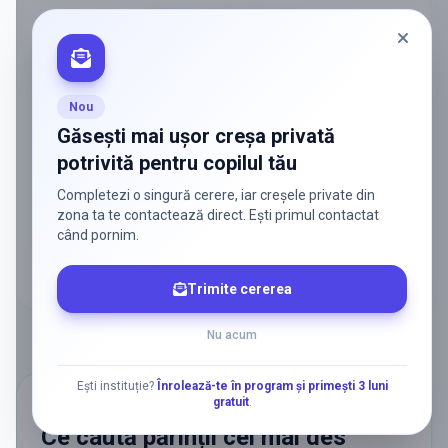
PROMOVAT ÎN
BERCENI
ADS
Vrei să ajungi la părinții care
caută activ soluții?
Nou
Edulio conectează servicii dedicate copiilor
Găsești mai ușor creșa privată
cu familiile care au nevoie de ele — fără
potrivită pentru copilul tău
reclamă generală, fără risipă.
Completezi o singură cerere, iar creșele private din
Discută despre o colaborare
zona ta te contactează direct. Ești primul contactat
când pornim.
Trimite cererea
Nu acum
Ești instituție?
Înrolează-te în program și primești 3 luni
gratuit
.
CĂUTĂRI POPULARE
Ce caută părinții cel mai des