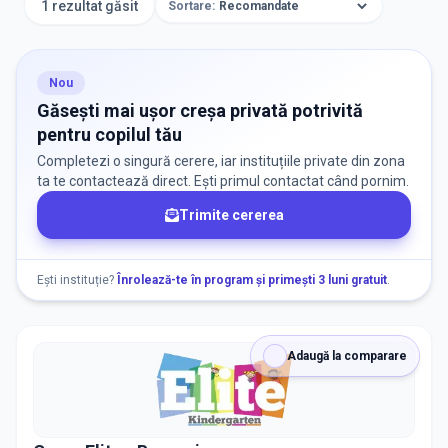
1 rezultat găsit
Sortare:
ORAȘ / ZONĂ
Găsește lângă mine
Nou
Găsești mai ușor creșa privată potrivită
pentru copilul tău
Completezi o singură cerere, iar instituțiile private din zona
ta te contactează direct. Ești primul contactat când pornim.
Trimite cererea
DISPONIBILITATE
Nu există informații despre locuri libere
Ești instituție?
Înrolează-te în program și primești 3 luni gratuit
.
RECRUTARE
Adaugă la comparare
Nu există informații despre job-uri