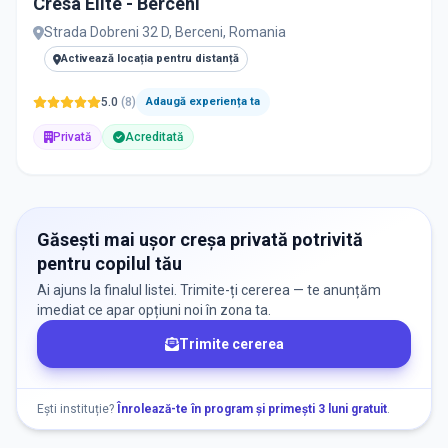
Cresa Elite - Berceni
PRIVAT / DE STAT
Strada Dobreni 32 D, Berceni, Romania
Toate
Private
De stat
Activează locația pentru distanță
5.0
(
8
)
Adaugă experiența ta
Privată
Acreditată
Toate Filtrele
METODOLOGIE, LIMBĂ, FACILITĂȚI
Găsești mai ușor creșa privată potrivită
pentru copilul tău
Ai ajuns la finalul listei. Trimite-ți cererea — te anunțăm
imediat ce apar opțiuni noi în zona ta.
Trimite cererea
Ești instituție?
Înrolează-te în program și primești 3 luni gratuit
.