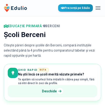
Edulio
Prezență pe Edulio
Desc
EDUCAȚIE PRIMARĂ
•
BERCENI
Școli Berceni
Citește păreri despre școlile din
Berceni
, compară instituțiile
selectând până la 4 profile pentru comparatorul tabelar și vezi
rapid opțiunile și pe hartă.
GHID RAPID
BETA
Nu știi încă ce școli merită văzute primele?
Te ajutăm să scurtezi lista inițială în câțiva pași simpli, fără
să intri direct în zeci de profile.
Deschide