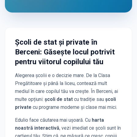
Școli de stat și private
în
Berceni
: Găsește locul potrivit
pentru viitorul copilului tău
Alegerea școlii e o decizie mare. De la Clasa
Pregătitoare și până la liceu, contează mult
mediul în care copilul tău va crește. În
Berceni
, ai
multe opțiuni:
școli de stat
cu tradiție sau
școli
private
cu programe moderne și clase mai mici.
Edulio face căutarea mai ușoară. Cu
harta
noastră interactivă
, vezi imediat ce școli sunt în
cartierul tău. Știm că, pe măsură ce cresc, copiii