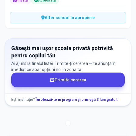
Privată
Acreditată
After school în apropiere
Găsești mai ușor școala privată potrivită
pentru copilul tău
Ai ajuns la finalul listei. Trimite-ți cererea — te anunțăm
imediat ce apar opțiuni noi în zona ta.
Trimite cererea
Ești instituție?
Înrolează-te în program și primești 3 luni gratuit
.