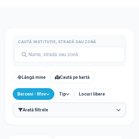
CAUTĂ INSTITUȚIE, STRADĂ SAU ZONĂ
Lângă mine
Caută pe hartă
Berceni - Ilfov
Tip
Locuri libere
Arată filtrele
TIP INSTITUȚIE
Școli