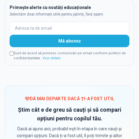
Primește alerte cu noutăți educaționale
Selectăm doar informații utile pentru părinți, fără spam.
Mă abonez
Sunt de acord să primesc comunicări pe email conform politicii de
confidențialitate.
Vezi detalii
DĂ MAI DEPARTE DACĂ ȚI-A FOST UTIL
Știm cât e de greu să cauți și să compari
opțiuni pentru copilul tău.
Dacă ai ajuns aici, probabil ești în etapa în care cauți și
compari opțiuni. Dacă ți-a fost util, îl poți trimite și altor