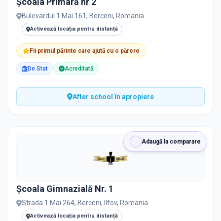
Școala Primară nr 2
PRIVAT / DE STAT
Bulevardul 1 Mai 161, Berceni, Romania
Toate
Private
De stat
Activează locația pentru distanță
Fii primul părinte care ajută cu o părere
De Stat
Acreditată
Toate Filtrele
METODOLOGIE, LIMBĂ, FACILITĂȚI
After school în apropiere
Adaugă la comparare
Școala Gimnazială Nr. 1
Strada 1 Mai 264, Berceni, Ilfov, Romania
Activează locația pentru distanță