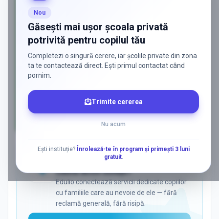
Nou
Găsești mai ușor școala privată
potrivită pentru copilul tău
Completezi o singură cerere, iar școlile private din zona
ta te contactează direct. Ești primul contactat când
pornim.
Trimite cererea
Nu acum
AD
Ești instituție?
Înrolează-te în program și primești 3 luni
gratuit
.
ADS
Vrei să ajungi la părinții care
caută activ soluții?
Edulio conectează servicii dedicate copiilor
cu familiile care au nevoie de ele — fără
reclamă generală, fără risipă.