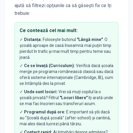
ajută să filtrezi opțiunile ca să găsești fix ce îți
trebuie:
Ce contează cel mai mult:
✓
Distanța:
Folosește butonul
"Lângă mine"
. O
școală aproape de casă înseamnă mai puțin timp
pierdut în trafic și mai mult timp pentru teme sau
joacă.
✓
Ce se învață (Curriculum):
Verifică dacă școala
merge pe programa românească clasică sau dacă
oferă sisteme internaționale (Cambridge, IB), cum
se întâmplă des la privat.
✓
Unde sunt locuri:
Vrei să muți copilul la o
școală privată? Filtrul
"Locuri libere"
îți arată unde
se mai fac înscrieri sau transferuri acum.
✓
Programul după ore:
E important să știi dacă
au "Școală după școală" (after-school) și cantină,
mai ales dacă lucrezi până târziu.
✓
Contact rapid:
Ai întrebări despre admitere?