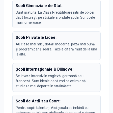
Școli Gimnaziale de Stat:
Sunt gratuite. La Clasa Pregătitoare intri de obicei
dacă locuiești pe străzile arondate școlii. Sunt cele
mai numeroase.
Școli Private & Licee:
Au clase mai mici, dotări moderne, pază mai bună
și program până seara. Taxele diferă mult de la una
la alta.
Școli Internaționale & Bilingve:
Se învață intensiv în engleză, germană sau
franceză. Sunt ideale dacă vrei ca cel mic să
studieze mai departe în străinătate.
Școli de Artă sau Sport:
Pentru copiii talentați. Aici școala se îmbină cu
antrenamentele sau atelierele de muzică și desen.