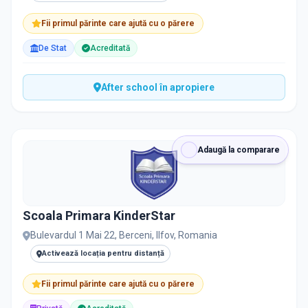
Fii primul părinte care ajută cu o părere
De Stat
Acreditată
After school în apropiere
Adaugă la comparare
Scoala Primara KinderStar
Bulevardul 1 Mai 22, Berceni, Ilfov, Romania
Activează locația pentru distanță
Fii primul părinte care ajută cu o părere