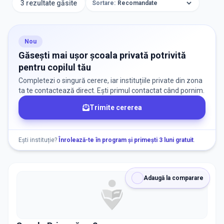
3 rezultate găsite
Sortare:
ORAȘ / ZONĂ
Găsește lângă mine
Nou
Găsești mai ușor școala privată potrivită
pentru copilul tău
Completezi o singură cerere, iar instituțiile private din zona
ta te contactează direct. Ești primul contactat când pornim.
Trimite cererea
DISPONIBILITATE
Nu există informații despre locuri libere
Ești instituție?
Înrolează-te în program și primești 3 luni gratuit
.
RECRUTARE
Adaugă la comparare
Nu există informații despre job-uri