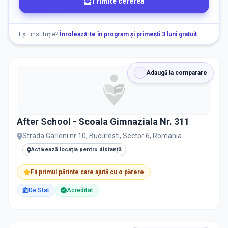
Trimite cererea
After School
Ești instituție?
Înrolează-te în program și primești 3 luni gratuit
.
ORAȘ / ZONĂ
Găsește lângă mine
Adaugă la comparare
After School - Scoala Gimnaziala Nr. 311
DISPONIBILITATE
Strada Garleni nr 10, Bucuresti, Sector 6, Romania
Nu există informații despre locuri libere
Activează locația pentru distanță
Fii primul părinte care ajută cu o părere
RECRUTARE
De Stat
Acreditat
Nu există informații despre job-uri