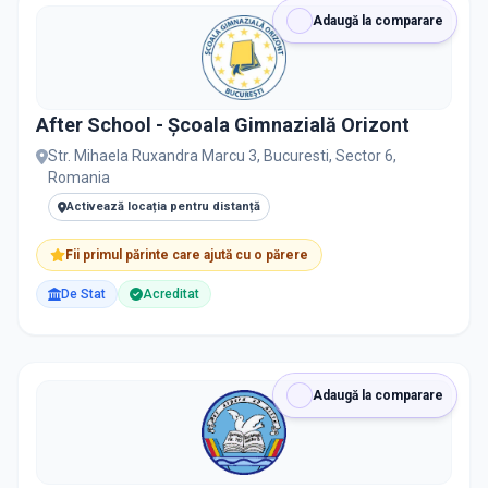
PRIVAT / DE STAT
Adaugă la comparare
Toate
Private
De stat
After School - Școala Gimnazială Orizont
Str. Mihaela Ruxandra Marcu 3, Bucuresti, Sector 6,
Romania
Toate Filtrele
Activează locația pentru distanță
METODOLOGIE, LIMBĂ, FACILITĂȚI
Fii primul părinte care ajută cu o părere
Resetează filtrele
De Stat
Acreditat
Adaugă la comparare