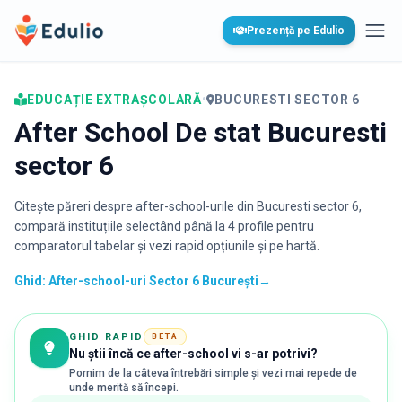
Edulio
Prezență pe Edulio
Desc
EDUCAȚIE EXTRAȘCOLARĂ
•
BUCURESTI SECTOR 6
After School De stat Bucuresti
sector 6
Citește păreri despre after-school-urile din
Bucuresti sector 6
,
compară instituțiile selectând până la 4 profile pentru
comparatorul tabelar și vezi rapid opțiunile și pe hartă.
Ghid: After-school-uri Sector 6 București
→
GHID RAPID
BETA
Nu știi încă ce after-school vi s-ar potrivi?
Pornim de la câteva întrebări simple și vezi mai repede de
unde merită să începi.