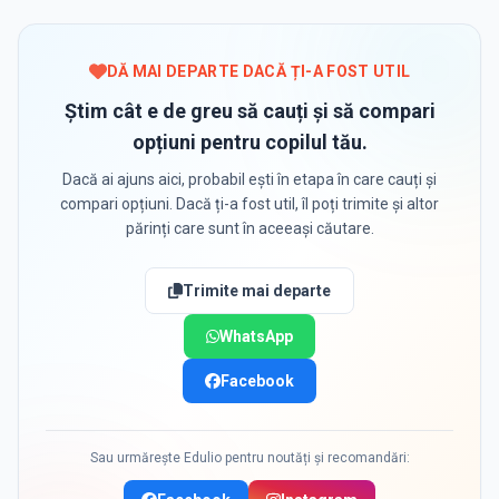
DĂ MAI DEPARTE DACĂ ȚI-A FOST UTIL
Știm cât e de greu să cauți și să compari
opțiuni pentru copilul tău.
Dacă ai ajuns aici, probabil ești în etapa în care cauți și
compari opțiuni. Dacă ți-a fost util, îl poți trimite și altor
părinți care sunt în aceeași căutare.
Trimite mai departe
WhatsApp
Facebook
Sau urmărește Edulio pentru noutăți și recomandări: