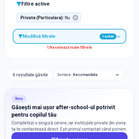
Filtre active
Private (Particulare)
:
Nu
Modifică filtrele
1
active
Resetează toate filtrele
Caută after-school în apropierea unei școli
6 rezultate găsite
Sortare:
Nou
Aplică
Găsești mai ușor after-school-ul potrivit
pentru copilul tău
Completezi o singură cerere, iar instituțiile private din zona
TIP INSTITUȚIE
ta te contactează direct. Ești primul contactat când pornim.