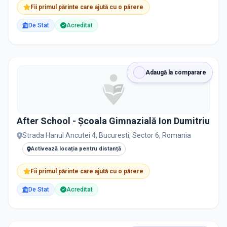
Fii primul părinte care ajută cu o părere
De Stat
Acreditat
Adaugă la comparare
After School - Școala Gimnazială Ion Dumitriu
Strada Hanul Ancutei 4, Bucuresti, Sector 6, Romania
Activează locația pentru distanță
Fii primul părinte care ajută cu o părere
De Stat
Acreditat