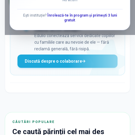
Nu acum
AD
Ești instituție?
Înrolează-te în program și primești 3 luni
gratuit
.
ADS
Vrei să ajungi la părinții care
caută activ soluții?
Edulio conectează servicii dedicate copiilor
cu familiile care au nevoie de ele — fără
reclamă generală, fără risipă.
Discută despre o colaborare
CĂUTĂRI POPULARE
Ce caută părinții cel mai des