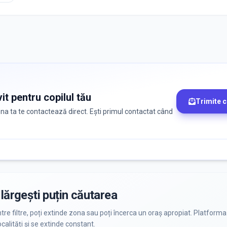
it pentru copilul tău
Trimite 
zona ta te contactează direct. Ești primul contactat când
lărgești puțin căutarea
ntre filtre, poți extinde zona sau poți încerca un oraș apropiat. Platforma
calități și se extinde constant.