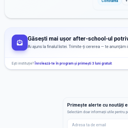
Constanta
+
Găsești mai ușor after-school-ul potriv
Ai ajuns la finalul listei. Trimite-ți cererea — te anunțăm
Ești instituție?
Înrolează-te în program și primești 3 luni gratuit
.
Primește alerte cu noutăți 
Selectăm doar informații utile pentru p