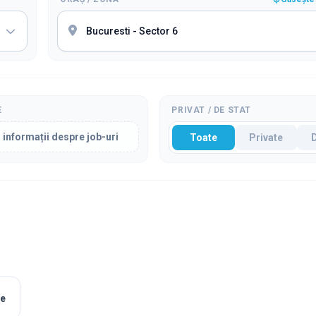
E
PRIVAT / DE STAT
 informații despre job-uri
Toate
Private
le