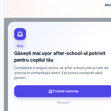
Abo
CĂUTĂRI POPULARE
Nou
Ce caută părinții cel mai des pentru
a
Găsești mai ușor after-school-ul potrivit
sector 6
pentru copilul tău
Am grupat aici cele mai frecvente combinații de filtre pentru afte
Completezi o singură cerere, iar after-school-urile private din
la variante private, de stat, bilingve sau cu metodologii specifice.
zona ta te contactează direct. Ești primul contactat când
pornim.
After-school-uri private în Bucuresti sector 6
Trimite cererea
Vezi rapid after-school-uri private din Bucuresti sector 6, cu
accent pe ofertă educațională, program și poziționare în
Nu acum
listă.