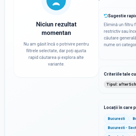
Sugestie rapi
Niciun rezultat
Elimină un filtru 
restrictiv sau în
momentan
căutare general
Nu am găsit încă o potrivire pentru
nume ori categor
filtrele selectate, dar poți ajusta
rapid căutarea și explora alte
variante.
Criteriile tale c
Tipul: afterSc
Locații în care 
Bucuresti
B
Bucuresti - Sec