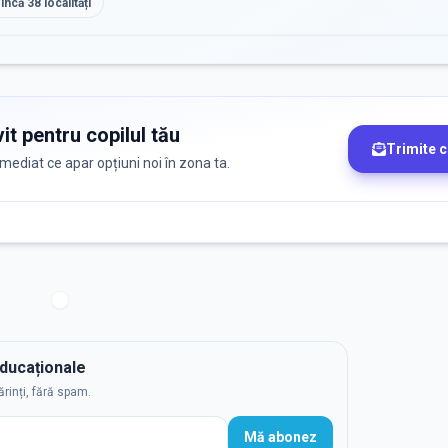
 încă
38
localități
it pentru copilul tău
Trimite 
 imediat ce apar opțiuni noi în zona ta.
educaționale
ărinți, fără spam.
Mă abonez