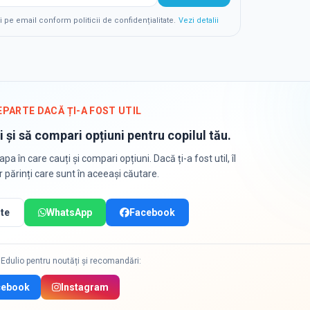
e email conform politicii de confidențialitate.
Vezi detalii
EPARTE DACĂ ȚI-A FOST UTIL
i și să compari opțiuni pentru copilul tău.
apa în care cauți și compari opțiuni. Dacă ți-a fost util, îl
or părinți care sunt în aceeași căutare.
te
WhatsApp
Facebook
Edulio pentru noutăți și recomandări:
cebook
Instagram