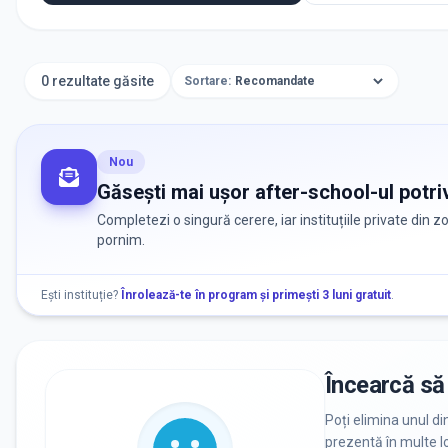
0 rezultate găsite
Sortare:
Nou
Găsești mai ușor after-school-ul potriv
Completezi o singură cerere, iar instituțiile private din 
pornim.
Ești instituție?
Înrolează-te în program și primești 3 luni gratuit
.
Încearcă să 
Poți elimina unul di
prezentă în multe lo