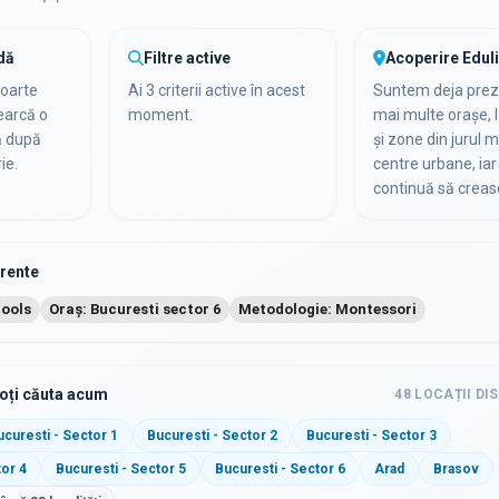
dă
Filtre active
Acoperire Edul
foarte
Ai 3 criterii active în acest
Suntem deja preze
cearcă o
moment.
mai multe orașe, l
ă după
și zone din jurul m
ie.
centre urbane, iar 
continuă să creas
urente
hools
Oraș: Bucuresti sector 6
Metodologie: Montessori
poți căuta acum
48
LOCAȚII DI
ucuresti - Sector 1
Bucuresti - Sector 2
Bucuresti - Sector 3
tor 4
Bucuresti - Sector 5
Bucuresti - Sector 6
Arad
Brasov