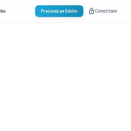
Conectare
lio
Prezență pe Edulio