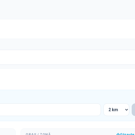
ORAȘ / ZONĂ
Găsește 