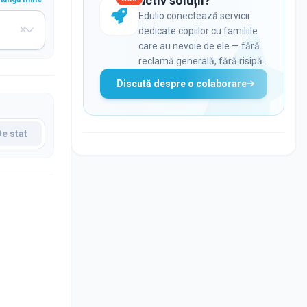
activ soluții?
Edulio conectează servicii
dedicate copiilor cu familiile
care au nevoie de ele — fără
reclamă generală, fără risipă.
Discută despre o colaborare
De stat