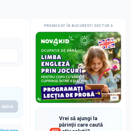
PROMOVAT ÎN
BUCURESTI SECTOR 6
AD
Aplică
Vrei să ajungi la
părinții care caută
lângă mine
ADS