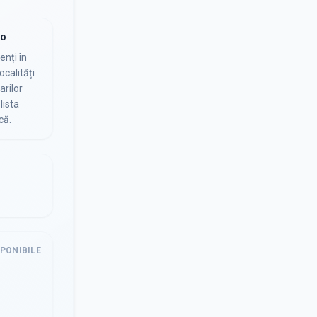
io
nți în
ocalități
arilor
lista
că.
SPONIBILE