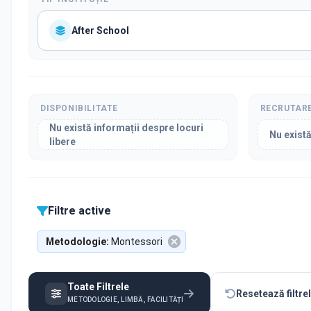
After School
DISPONIBILITATE
RECRUTAR
Nu există informații despre locuri
Nu există
libere
Filtre active
Metodologie
:
Montessori
Toate Filtrele
Resetează filtre
METODOLOGIE, LIMBĂ, FACILITĂȚI