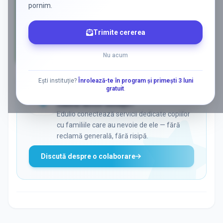
pornim.
Trimite cererea
Nu acum
AD
Ești instituție?
Înrolează-te în program și primești 3 luni
gratuit
.
ADS
Vrei să ajungi la părinții care
caută activ soluții?
Edulio conectează servicii dedicate copiilor
cu familiile care au nevoie de ele — fără
reclamă generală, fără risipă.
Discută despre o colaborare