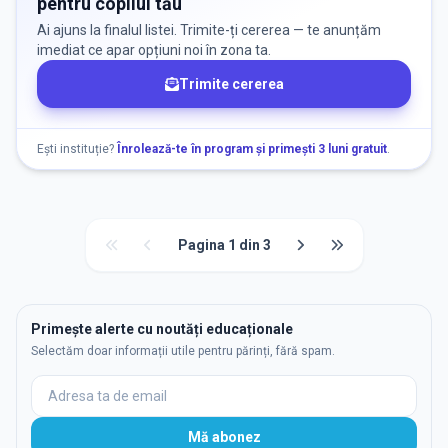
pentru copilul tău
Ai ajuns la finalul listei. Trimite-ți cererea — te anunțăm
imediat ce apar opțiuni noi în zona ta.
Trimite cererea
Ești instituție?
Înrolează-te în program și primești 3 luni gratuit
.
Pagina
1
din
3
Primește alerte cu noutăți educaționale
Selectăm doar informații utile pentru părinți, fără spam.
Mă abonez