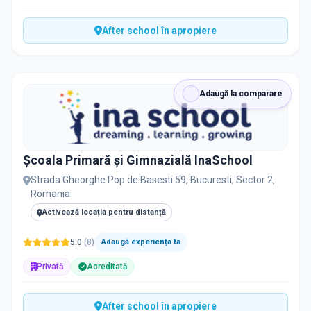
After school în apropiere
Adaugă la comparare
Școala Primară și Gimnazială InaSchool
Strada Gheorghe Pop de Basesti 59, Bucuresti, Sector 2,
Romania
Activează locația pentru distanță
5.0
(
8
)
Adaugă experiența ta
Privată
Acreditată
After school în apropiere