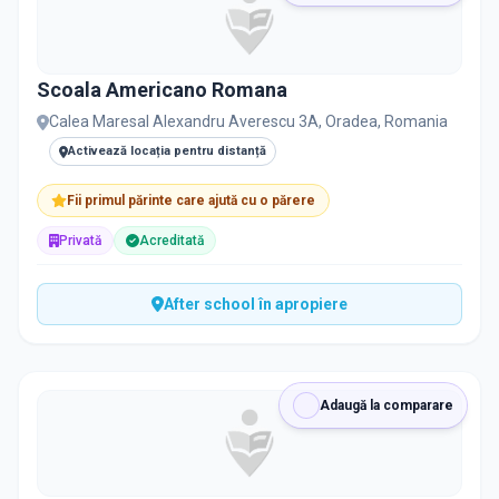
Scoala Americano Romana
Calea Maresal Alexandru Averescu 3A, Oradea, Romania
Activează locația pentru distanță
Fii primul părinte care ajută cu o părere
Privată
Acreditată
After school în apropiere
Adaugă la comparare