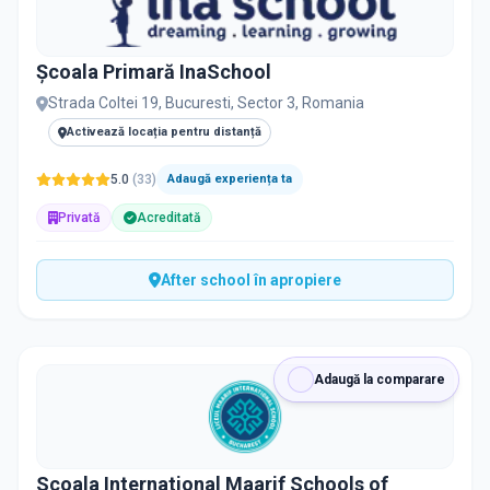
Școala Primară InaSchool
Strada Coltei 19, Bucuresti, Sector 3, Romania
Activează locația pentru distanță
5.0
(
33
)
Adaugă experiența ta
Privată
Acreditată
After school în apropiere
Adaugă la comparare
Scoala International Maarif Schools of