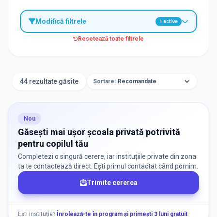
Modifică filtrele
1
active
Resetează toate filtrele
TIP INSTITUȚIE
Școli
44 rezultate găsite
Sortare:
ORAȘ / ZONĂ
Găsește lângă mine
Nou
Găsești mai ușor școala privată potrivită
pentru copilul tău
Completezi o singură cerere, iar instituțiile private din zona
ta te contactează direct. Ești primul contactat când pornim.
Trimite cererea
DISPONIBILITATE
Instituții cu locuri disponibile
1
Ești instituție?
Înrolează-te în program și primești 3 luni gratuit
.