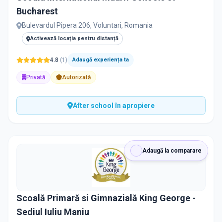
Bucharest
Bulevardul Pipera 206, Voluntari, Romania
Activează locația pentru distanță
4.8
(
1
)
Adaugă experiența ta
Privată
Autorizată
After school în apropiere
Adaugă la comparare
Scoală Primară si Gimnazială King George -
Sediul Iuliu Maniu