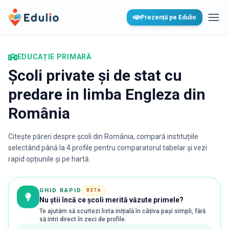
Edulio
Prezență pe Edulio
Desc
EDUCAȚIE PRIMARĂ
Școli private și de stat cu
predare in limba Engleza din
România
Citește păreri despre școli din România, compară instituțiile
selectând până la 4 profile pentru comparatorul tabelar și vezi
rapid opțiunile și pe hartă.
GHID RAPID
BETA
Nu știi încă ce școli merită văzute primele?
Te ajutăm să scurtezi lista inițială în câțiva pași simpli, fără
să intri direct în zeci de profile.