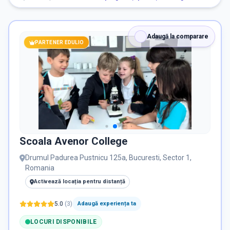
RECRUTARE
Adaugă la comparare
PARTENER EDULIO
Nu există informații despre job-uri
PRIVAT / DE STAT
Toate
Private
De stat
Scoala Avenor College
Drumul Padurea Pustnicu 125a, Bucuresti, Sector 1,
Romania
Toate Filtrele
METODOLOGIE, LIMBĂ, FACILITĂȚI
Activează locația pentru distanță
Resetează filtrele
5.0
(
3
)
Adaugă experiența ta
LOCURI DISPONIBILE