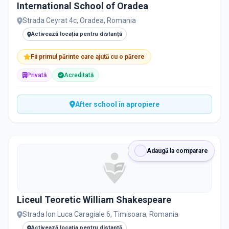
International School of Oradea
Strada Ceyrat 4c, Oradea, Romania
Activează locația pentru distanță
Fii primul părinte care ajută cu o părere
Privată
Acreditată
After school în apropiere
Adaugă la comparare
Liceul Teoretic William Shakespeare
Strada Ion Luca Caragiale 6, Timisoara, Romania
Activează locația pentru distanță