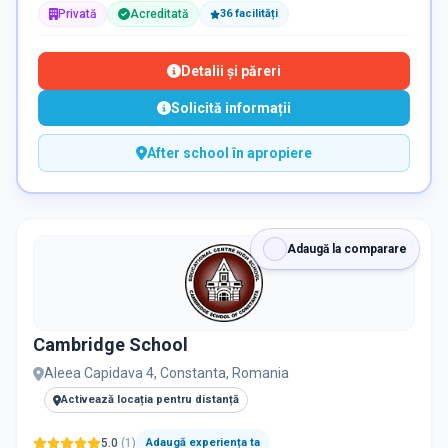
Privată
Acreditată
36
facilit
ăți
Detalii și păreri
Solicită informații
After school în apropiere
Adaugă la comparare
Cambridge School
Aleea Capidava 4, Constanta, Romania
Activează locația pentru distanță
5.0
(
1
)
Adaugă experiența ta