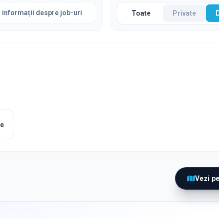
 informații despre job-uri
Toate
Private
le
Vezi p