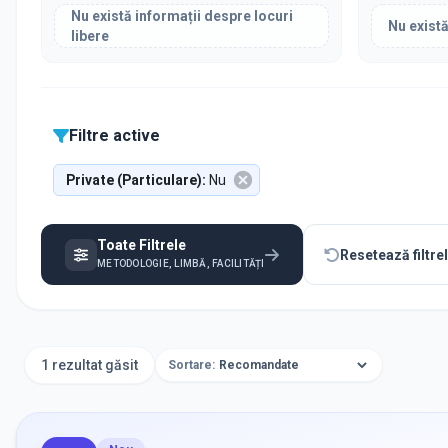
Nu există informații despre locuri
Nu există
libere
Filtre active
Private (Particulare)
:
Nu
Toate Filtrele
Resetează filtre
METODOLOGIE, LIMBĂ, FACILITĂȚI
1 rezultat găsit
Sortare: