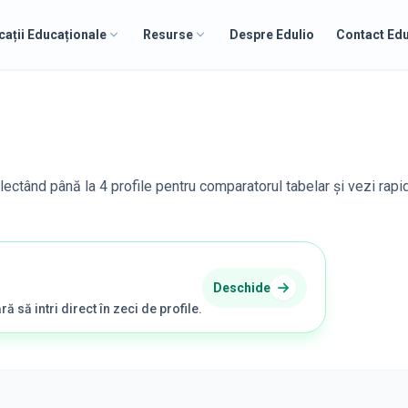
cații Educaționale
Resurse
Despre Edulio
Contact Edu
electând până la 4 profile pentru comparatorul tabelar și vezi rapi
Deschide
ră să intri direct în zeci de profile.