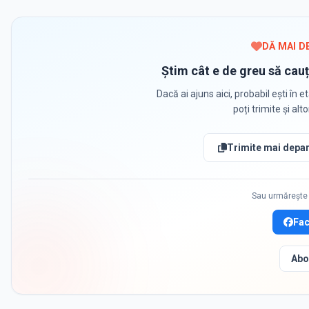
DĂ MAI D
Știm cât e de greu să cauț
Dacă ai ajuns aici, probabil ești în et
poți trimite și alt
Trimite mai depar
Sau urmărește 
Fa
Abo