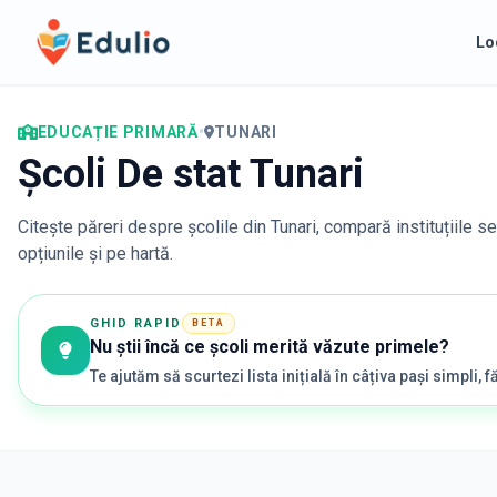
Edulio
Lo
EDUCAȚIE PRIMARĂ
•
TUNARI
Școli De stat Tunari
Citește păreri despre școlile din
Tunari
, compară instituțiile s
opțiunile și pe hartă.
GHID RAPID
BETA
Nu știi încă ce școli merită văzute primele?
Te ajutăm să scurtezi lista inițială în câțiva pași simpli, fă