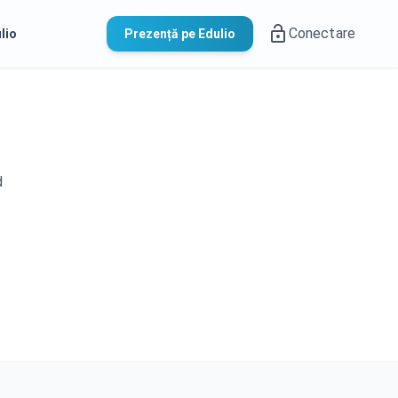
Conectare
lio
Prezență pe Edulio
d