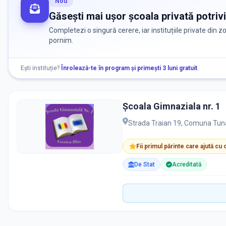
Nou
Găsești mai ușor școala privată potrivi
Completezi o singură cerere, iar instituțiile private din 
pornim.
Ești instituție?
Înrolează-te în program și primești 3 luni gratuit
.
Şcoala Gimnaziala nr. 1
Strada Traian 19, Comuna Tunar
Fii primul părinte care ajută cu
De Stat
Acreditată