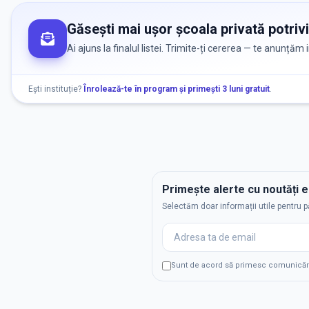
Găsești mai ușor școala privată potrivi
Ai ajuns la finalul listei. Trimite-ți cererea — te anunțăm
Ești instituție?
Înrolează-te în program și primești 3 luni gratuit
.
Primește alerte cu noutăți 
Selectăm doar informații utile pentru p
Sunt de acord să primesc comunicări p