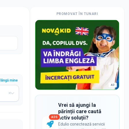
PROMOVAT ÎN
TUNARI
lângă mine
AD
Vrei să ajungi la
părinții care caută
activ soluții?
ADS
Edulio conectează servicii