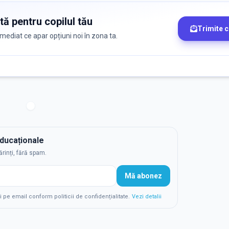
tă pentru copilul tău
Trimite 
 imediat ce apar opțiuni noi în zona ta.
educaționale
ărinți, fără spam.
Mă abonez
e email conform politicii de confidențialitate.
Vezi detalii