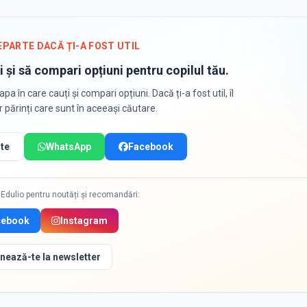
EPARTE DACĂ ȚI-A FOST UTIL
i și să compari opțiuni pentru copilul tău.
apa în care cauți și compari opțiuni. Dacă ți-a fost util, îl
or părinți care sunt în aceeași căutare.
te
WhatsApp
Facebook
Edulio pentru noutăți și recomandări:
cebook
Instagram
nează-te la newsletter