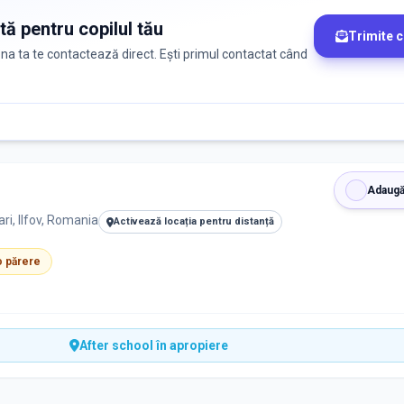
tă pentru copilul tău
Trimite 
zona ta te contactează direct. Ești primul contactat când
Adaugă
i, Ilfov, Romania
Activează locația pentru distanță
 o părere
After school în apropiere