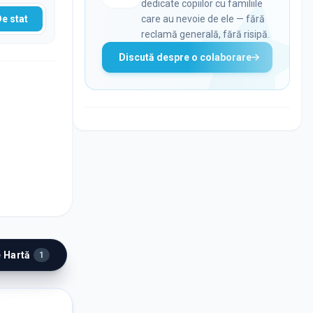
dedicate copiilor cu familiile
De stat
care au nevoie de ele — fără
reclamă generală, fără risipă.
Discută despre o colaborare
e Hartă
1