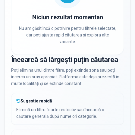
PRIVAT / DE STAT
Toate
Private
De stat
Niciun rezultat momentan
Nu am găsit încă o potrivire pentru filtrele selectate,
dar poți ajusta rapid căutarea și explora alte
variante.
Toate Filtrele
METODOLOGIE, LIMBĂ, FACILITĂȚI
Încearcă să lărgești puțin căutarea
Poți elimina unul dintre filtre, poți extinde zona sau poți
încerca un oraș apropiat. Platforma este deja prezentă în
multe localități și se extinde constant.
Sugestie rapidă
Elimină un filtru foarte restrictiv sau încearcă o
căutare generală după nume ori categorie.