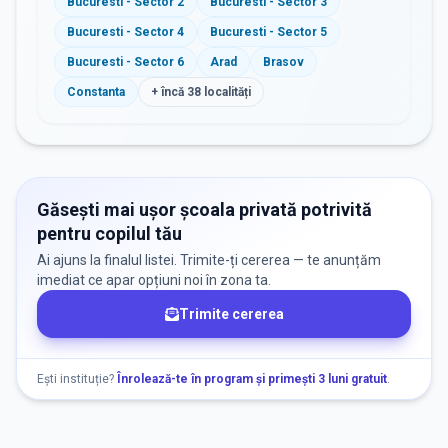
Bucuresti - Sector 2
Bucuresti - Sector 3
Bucuresti - Sector 4
Bucuresti - Sector 5
Bucuresti - Sector 6
Arad
Brasov
Constanta
+ încă
38
localități
Găsești mai ușor școala privată potrivită
pentru copilul tău
Ai ajuns la finalul listei. Trimite-ți cererea — te anunțăm
imediat ce apar opțiuni noi în zona ta.
Trimite cererea
Ești instituție?
Înrolează-te în program și primești 3 luni gratuit
.