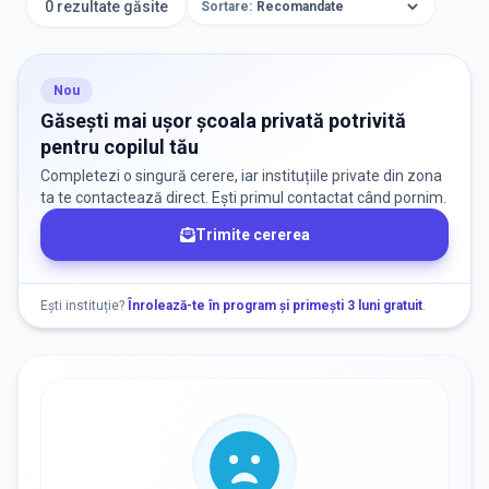
0 rezultate găsite
Sortare:
ORAȘ / ZONĂ
Găsește lângă mine
Nou
Găsești mai ușor școala privată potrivită
pentru copilul tău
Completezi o singură cerere, iar instituțiile private din zona
ta te contactează direct. Ești primul contactat când pornim.
Trimite cererea
DISPONIBILITATE
Nu există informații despre locuri libere
Ești instituție?
Înrolează-te în program și primești 3 luni gratuit
.
RECRUTARE
Nu există informații despre job-uri