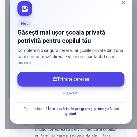
Nou
Găsești mai ușor școala privată
potrivită pentru copilul tău
Completezi o singură cerere, iar școlile private din zona
ta te contactează direct. Ești primul contactat când
pornim.
Trimite cererea
Nu acum
AD
Ești instituție?
Înrolează-te în program și primești 3 luni
gratuit
.
ADS
Vrei să ajungi la părinții care
caută activ soluții?
Edulio conectează servicii dedicate copiilor
cu familiile care au nevoie de ele — fără