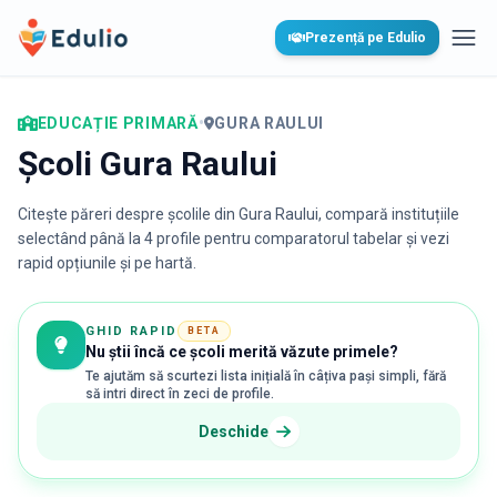
Edulio
Prezență pe Edulio
Desc
EDUCAȚIE PRIMARĂ
•
GURA RAULUI
Școli Gura Raului
Citește păreri despre școlile din
Gura Raului
, compară instituțiile
selectând până la 4 profile pentru comparatorul tabelar și vezi
rapid opțiunile și pe hartă.
GHID RAPID
BETA
Nu știi încă ce școli merită văzute primele?
Te ajutăm să scurtezi lista inițială în câțiva pași simpli, fără
să intri direct în zeci de profile.
Deschide