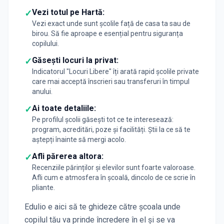
Vezi totul pe Hartă:
✓
Vezi exact unde sunt școlile față de casa ta sau de
birou. Să fie aproape e esențial pentru siguranța
copilului.
Găsești locuri la privat:
✓
Indicatorul "Locuri Libere" îți arată rapid școlile private
care mai acceptă înscrieri sau transferuri în timpul
anului.
Ai toate detaliile:
✓
Pe profilul școlii găsești tot ce te interesează:
program, acreditări, poze și facilități. Știi la ce să te
aștepți înainte să mergi acolo.
Afli părerea altora:
✓
Recenziile părinților și elevilor sunt foarte valoroase.
Afli cum e atmosfera în școală, dincolo de ce scrie în
pliante.
Edulio e aici să te ghideze către școala unde
copilul tău va prinde încredere în el și se va