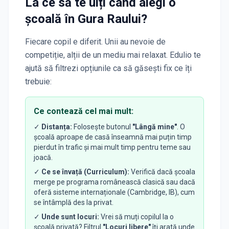
La ce să te uiți când alegi o
școală
în Gura Raului
?
Fiecare copil e diferit. Unii au nevoie de
competiție, alții de un mediu mai relaxat. Edulio te
ajută să filtrezi opțiunile ca să găsești fix ce îți
trebuie:
Ce contează cel mai mult:
✓
Distanța:
Folosește butonul
"Lângă mine"
. O
școală aproape de casă înseamnă mai puțin timp
pierdut în trafic și mai mult timp pentru teme sau
joacă.
✓
Ce se învață (Curriculum):
Verifică dacă școala
merge pe programa românească clasică sau dacă
oferă sisteme internaționale (Cambridge, IB), cum
se întâmplă des la privat.
✓
Unde sunt locuri:
Vrei să muți copilul la o
școală privată? Filtrul
"Locuri libere"
îți arată unde