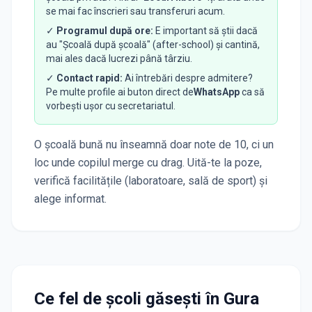
se mai fac înscrieri sau transferuri acum.
✓
Programul după ore:
E important să știi dacă
au "Școală după școală" (after-school) și cantină,
mai ales dacă lucrezi până târziu.
✓
Contact rapid:
Ai întrebări despre admitere?
Pe multe profile ai buton direct de
WhatsApp
ca să
vorbești ușor cu secretariatul.
O școală bună nu înseamnă doar note de 10, ci un
loc unde copilul merge cu drag. Uită-te la poze,
verifică facilitățile (laboratoare, sală de sport) și
alege informat.
Ce fel de școli găsești în
Gura