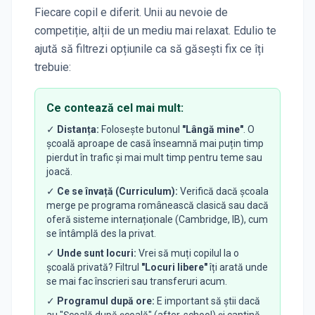
Fiecare copil e diferit. Unii au nevoie de
competiție, alții de un mediu mai relaxat. Edulio te
ajută să filtrezi opțiunile ca să găsești fix ce îți
trebuie:
Ce contează cel mai mult:
✓
Distanța:
Folosește butonul
"Lângă mine"
. O
școală aproape de casă înseamnă mai puțin timp
pierdut în trafic și mai mult timp pentru teme sau
joacă.
✓
Ce se învață (Curriculum):
Verifică dacă școala
merge pe programa românească clasică sau dacă
oferă sisteme internaționale (Cambridge, IB), cum
se întâmplă des la privat.
✓
Unde sunt locuri:
Vrei să muți copilul la o
școală privată? Filtrul
"Locuri libere"
îți arată unde
se mai fac înscrieri sau transferuri acum.
✓
Programul după ore:
E important să știi dacă
au "Școală după școală" (after-school) și cantină,