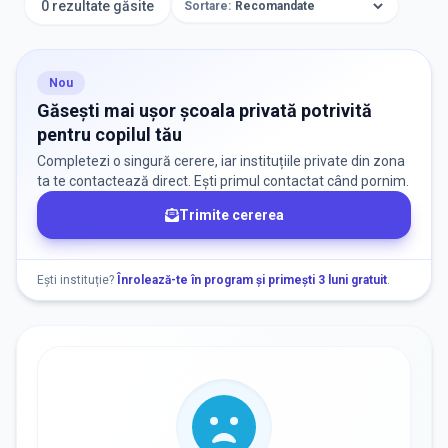
0 rezultate găsite
Sortare:
ORAȘ / ZONĂ
Găsește lângă mine
Nou
Găsești mai ușor școala privată potrivită
pentru copilul tău
Completezi o singură cerere, iar instituțiile private din zona
ta te contactează direct. Ești primul contactat când pornim.
Trimite cererea
DISPONIBILITATE
Nu există informații despre locuri libere
Ești instituție?
Înrolează-te în program și primești 3 luni gratuit
.
RECRUTARE
Nu există informații despre job-uri