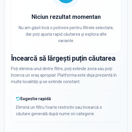
PRIVAT / DE STAT
Toate
Private
De stat
Niciun rezultat momentan
Nu am găsit încă o potrivire pentru filtrele selectate,
dar poți ajusta rapid căutarea și explora alte
variante.
Toate Filtrele
METODOLOGIE, LIMBĂ, FACILITĂȚI
Încearcă să lărgești puțin căutarea
Poți elimina unul dintre filtre, poți extinde zona sau poți
încerca un oraș apropiat. Platforma este deja prezentă în
multe localități și se extinde constant.
Sugestie rapidă
Elimină un filtru foarte restrictiv sau încearcă o
căutare generală după nume ori categorie.