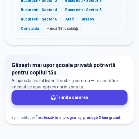
Bucuresti - Sector 2
Bucuresti - Sector 3
Bucuresti - Sector 4
Bucuresti - Sector 5
Bucuresti - Sector 6
Arad
Brasov
Constanta
+ încă
38
localități
Găsești mai ușor școala privată potrivită
pentru copilul tău
Ai ajuns la finalul listei. Trimite-ți cererea — te anunțăm
imediat ce apar opțiuni noi în zona ta.
Trimite cererea
Ești instituție?
Înrolează-te în program și primești 3 luni gratuit
.