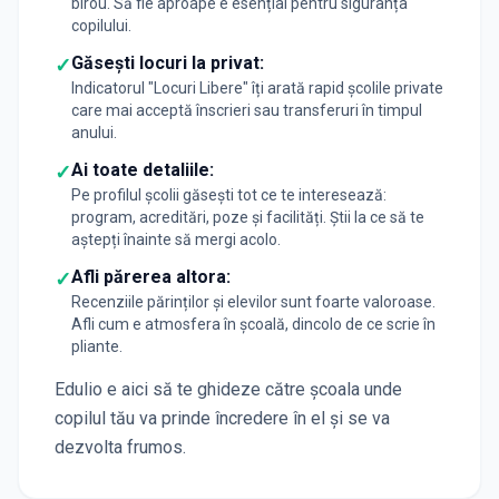
birou. Să fie aproape e esențial pentru siguranța
copilului.
Găsești locuri la privat:
✓
Indicatorul "Locuri Libere" îți arată rapid școlile private
care mai acceptă înscrieri sau transferuri în timpul
anului.
Ai toate detaliile:
✓
Pe profilul școlii găsești tot ce te interesează:
program, acreditări, poze și facilități. Știi la ce să te
aștepți înainte să mergi acolo.
Afli părerea altora:
✓
Recenziile părinților și elevilor sunt foarte valoroase.
Afli cum e atmosfera în școală, dincolo de ce scrie în
pliante.
Edulio e aici să te ghideze către școala unde
copilul tău va prinde încredere în el și se va
dezvolta frumos.