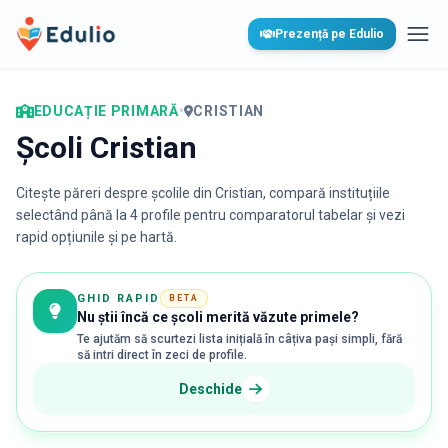
Edulio
Prezență pe Edulio
Desc
EDUCAȚIE PRIMARĂ
•
CRISTIAN
Școli Cristian
Citește păreri despre școlile din
Cristian
, compară instituțiile
selectând până la 4 profile pentru comparatorul tabelar și vezi
rapid opțiunile și pe hartă.
GHID RAPID
BETA
Nu știi încă ce școli merită văzute primele?
Te ajutăm să scurtezi lista inițială în câțiva pași simpli, fără
să intri direct în zeci de profile.
Deschide