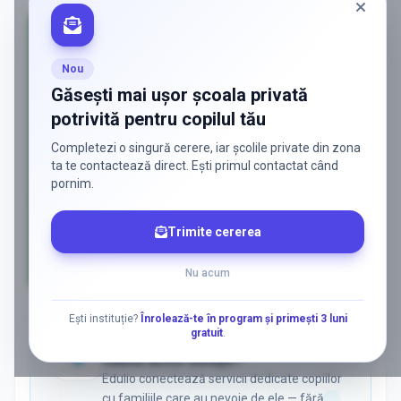
Nou
Găsești mai ușor școala privată
potrivită pentru copilul tău
Completezi o singură cerere, iar școlile private din zona
ta te contactează direct. Ești primul contactat când
pornim.
Trimite cererea
Nu acum
AD
Ești instituție?
Înrolează-te în program și primești 3 luni
gratuit
.
ADS
Vrei să ajungi la părinții care
caută activ soluții?
Edulio conectează servicii dedicate copiilor
cu familiile care au nevoie de ele — fără