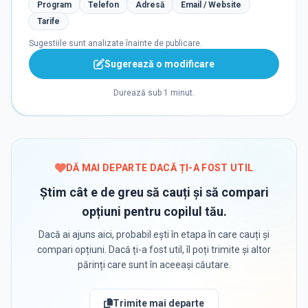
Program
Telefon
Adresă
Email / Website
Tarife
Sugestiile sunt analizate înainte de publicare.
Sugerează o modificare
Durează sub 1 minut.
DĂ MAI DEPARTE DACĂ ȚI-A FOST UTIL
Știm cât e de greu să cauți și să compari
opțiuni pentru copilul tău.
Dacă ai ajuns aici, probabil ești în etapa în care cauți și
compari opțiuni. Dacă ți-a fost util, îl poți trimite și altor
părinți care sunt în aceeași căutare.
Trimite mai departe