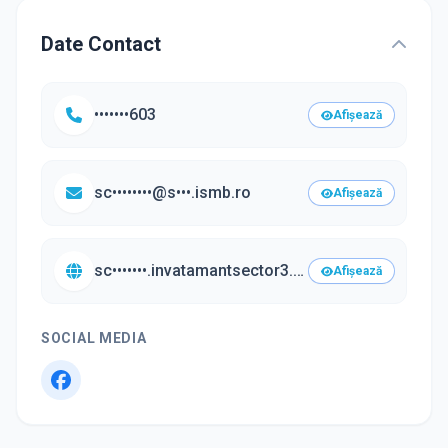
Date Contact
•••••••603
Afișează
sc••••••••@s•••.ismb.ro
Afișează
sc•••••••.invatamantsector3.ro/•••
Afișează
SOCIAL MEDIA