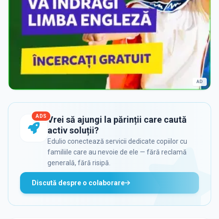
AD
ADS
Vrei să ajungi la părinții care caută
activ soluții?
Edulio conectează servicii dedicate copiilor cu
familiile care au nevoie de ele — fără reclamă
generală, fără risipă.
Discută despre o colaborare