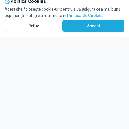
Politica Cookies
Acest site folosește cookie-uri pentru a vă asigura cea mai bună
experiență. Puteți citi mai multe în
Politica de Cookies
.
Refuz
Accept
Ghidul tău complet pentru educație.
Găsește locul potrivit pentru viitorul copilului tău.
Noutăți
Despre Edulio
Cum Funcționează Edulio
Pentru instituții
Termeni și condiții
Contact Edulio
Politica de Cookies
Setări cookies