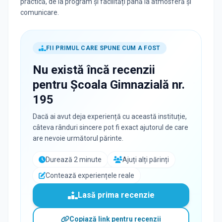
practică, de la program și facilități până la atmosferă și
comunicare.
FII PRIMUL CARE SPUNE CUM A FOST
Nu există încă recenzii
pentru
Școala Gimnazială nr.
195
Dacă ai avut deja experiență cu această instituție,
câteva rânduri sincere pot fi exact ajutorul de care
are nevoie următorul părinte.
Durează 2 minute
Ajuți alți părinți
Contează experiențele reale
Lasă prima recenzie
Copiază link pentru recenzii