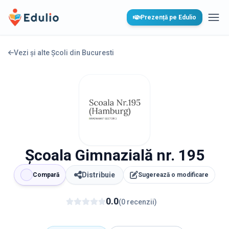
Edulio
Prezență pe Edulio
Desc
Vezi și alte Școli din
Bucuresti
Școala Gimnazială nr. 195
Distribuie
Compară
Sugerează o modificare
0.0
(
0
recenzii
)