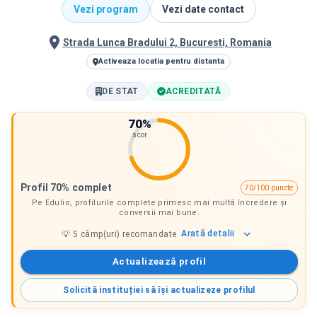
Vezi program
Vezi date contact
Strada Lunca Bradului 2, Bucuresti, Romania
Activeaza locatia pentru distanta
DE STAT
ACREDITATĂ
70
%
scor
Profil 70% complet
70/100 puncte
Pe Edulio, profilurile complete primesc mai multă încredere și
conversii mai bune.
Arată
detalii
💡
5
câmp(uri) recomandate
Actualizează profil
Solicită instituției să își actualizeze profilul