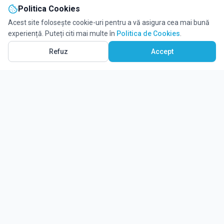
Politica Cookies
Acest site folosește cookie-uri pentru a vă asigura cea mai bună
experiență. Puteți citi mai multe în
Politica de Cookies
.
Refuz
Accept
Ghidul tău complet pentru educație.
Găsește locul potrivit pentru viitorul copilului tău.
Noutăți
Despre Edulio
Cum Funcționează Edulio
Pentru instituții
Termeni și condiții
Contact Edulio
Politica de Cookies
Setări cookies