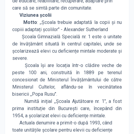
de educare, reabilitare, recuperare, adaptare prin
care să se simtă parte din comunitate.
Viziunea școlii
Motto
: ,,Școala trebuie adaptată la copii și nu
copiii adaptați școlilor" - Alexander Sutherland
Școala Gimnazială Specială nr. 1 este o unitate
de învățământ situată în centrul capitalei, unde se
școlarizează elevi cu deficiențe mintale moderate și
severe.
Școala își are locația într-o clădire veche de
peste 100 ani, construită în 1889 pe terenul
concesionat de Ministerul Învățământului de către
Ministerul Cultelor, aflându-se în vecinătatea
bisericii ,,Popa Rusu".
Numită inițial ,,Școala Ajutătoare nr. 1", a fost
prima instituție din București care, începând din
1954, a școlarizat elevi cu deficiențe mintale.
Actuala denumire a primit-o după 1993, când
toate unitățile școlare pentru elevii cu deficiențe