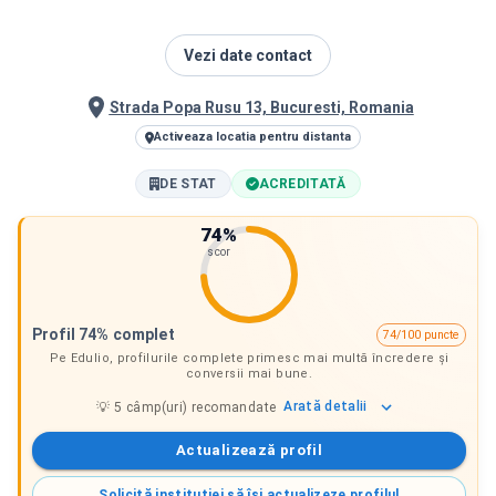
Vezi date contact
Strada Popa Rusu 13, Bucuresti, Romania
Activeaza locatia pentru distanta
DE STAT
ACREDITATĂ
74
%
scor
Profil 74% complet
74/100 puncte
Pe Edulio, profilurile complete primesc mai multă încredere și
conversii mai bune.
Arată
detalii
💡
5
câmp(uri) recomandate
Actualizează profil
Solicită instituției să își actualizeze profilul