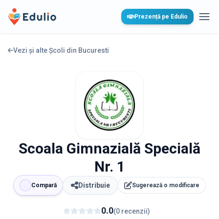
Edulio
Prezență pe Edulio
Desc
Vezi și alte Școli din
Bucuresti
Scoala Gimnazială Specială
Nr. 1
Distribuie
Compară
Sugerează o modificare
0.0
(
0
recenzii
)