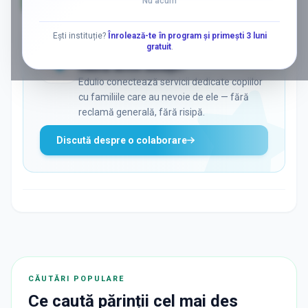
Nu acum
AD
Ești instituție?
Înrolează-te în program și primești 3 luni
gratuit
.
ADS
Vrei să ajungi la părinții care
caută activ soluții?
Edulio conectează servicii dedicate copiilor
cu familiile care au nevoie de ele — fără
reclamă generală, fără risipă.
Discută despre o colaborare
CĂUTĂRI POPULARE
Ce caută părinții cel mai des