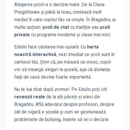
Alegerea școlii e o decizie mare. De la Clasa
Pregătitoare și până la liceu, contează mult
mediul în care copilul tău va crește. În
Bragadiru
, ai
multe opțiuni:
școli de stat
cu tradiție sau
școli
private
cu programe moderne și clase mai mici.
Edulio face căutarea mai ușoară. Cu
harta
noastră interactivă
, vezi imediat ce școli sunt în
cartierul tău. Știm că, pe măsură ce cresc, copiii
vor să meargă singuri la școală, așa că distanța
față de casă devine foarte importantă.
Nu te lua doar după zvonuri. Pe Edulio poți citi
recenzii reale
de la alți părinți și elevi
din
Bragadiru
. Află adevărul despre profesori, despre
cât de sigură e școala și cum se gestionează
problemele de bullying, înainte să iei o decizie.