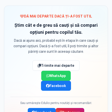
DĂ MAI DEPARTE DACĂ ȚI-A FOST UTIL
Știm cât e de greu să cauți și să compari
opțiuni pentru copilul tău.
Dacă ai ajuns aici, probabil ești în etapa în care cauți și
compari opțiuni. Dacă ți-a fost util, îl poți trimite și altor
părinți care sunt în aceeași căutare.
Trimite mai departe
WhatsApp
Facebook
Sau urmărește Edulio pentru noutăți și recomandări: