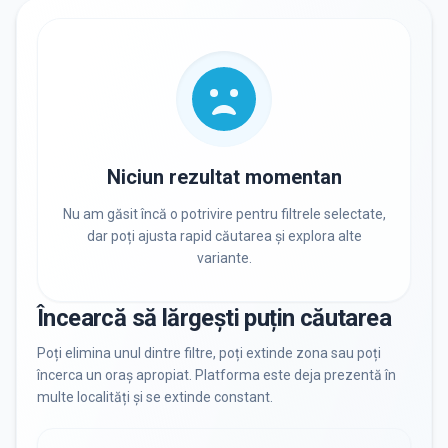
RECRUTARE
Nu există informații despre job-uri
PRIVAT / DE STAT
Toate
Private
De stat
Niciun rezultat momentan
Nu am găsit încă o potrivire pentru filtrele selectate,
dar poți ajusta rapid căutarea și explora alte
variante.
Toate Filtrele
METODOLOGIE, LIMBĂ, FACILITĂȚI
Încearcă să lărgești puțin căutarea
Resetează filtrele
Poți elimina unul dintre filtre, poți extinde zona sau poți
încerca un oraș apropiat. Platforma este deja prezentă în
multe localități și se extinde constant.