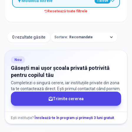
Modifică filtrele
1
active
Resetează toate filtrele
TIP INSTITUȚIE
Școli
0 rezultate găsite
Sortare:
ORAȘ / ZONĂ
Găsește lângă mine
Nou
Găsești mai ușor școala privată potrivită
pentru copilul tău
Completezi o singură cerere, iar instituțiile private din zona
ta te contactează direct. Ești primul contactat când pornim.
Trimite cererea
DISPONIBILITATE
Nu există informații despre locuri libere
Ești instituție?
Înrolează-te în program și primești 3 luni gratuit
.