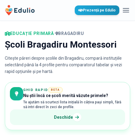
Edulio
Prezență pe Edulio
Desc
EDUCAȚIE PRIMARĂ
•
BRAGADIRU
Școli Bragadiru Montessori
Citește păreri despre școlile din
Bragadiru
, compară instituțiile
selectând până la 4 profile pentru comparatorul tabelar și vezi
rapid opțiunile și pe hartă.
GHID RAPID
BETA
Nu știi încă ce școli merită văzute primele?
Te ajutăm să scurtezi lista inițială în câțiva pași simpli, fără
să intri direct în zeci de profile.
Deschide