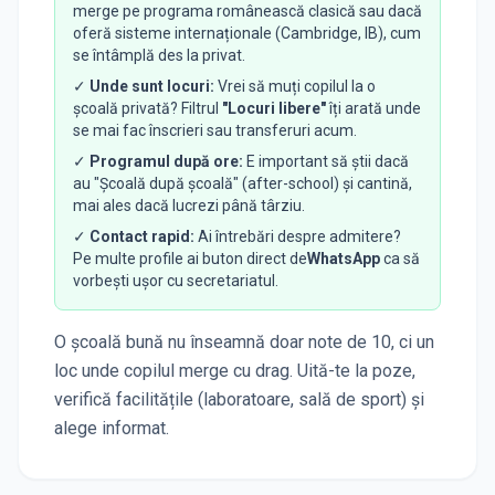
merge pe programa românească clasică sau dacă
oferă sisteme internaționale (Cambridge, IB), cum
se întâmplă des la privat.
✓
Unde sunt locuri:
Vrei să muți copilul la o
școală privată? Filtrul
"Locuri libere"
îți arată unde
se mai fac înscrieri sau transferuri acum.
✓
Programul după ore:
E important să știi dacă
au "Școală după școală" (after-school) și cantină,
mai ales dacă lucrezi până târziu.
✓
Contact rapid:
Ai întrebări despre admitere?
Pe multe profile ai buton direct de
WhatsApp
ca să
vorbești ușor cu secretariatul.
O școală bună nu înseamnă doar note de 10, ci un
loc unde copilul merge cu drag. Uită-te la poze,
verifică facilitățile (laboratoare, sală de sport) și
alege informat.