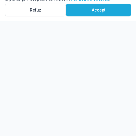
Refuz
Accept
Ghidul tău complet pentru educație.
Găsește locul potrivit pentru viitorul copilului tău.
Noutăți
Despre Edulio
Cum Funcționează Edulio
Pentru instituții
Termeni și condiții
Contact Edulio
Politica de Cookies
Setări cookies