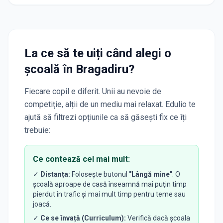
La ce să te uiți când alegi o
școală
în Bragadiru
?
Fiecare copil e diferit. Unii au nevoie de
competiție, alții de un mediu mai relaxat. Edulio te
ajută să filtrezi opțiunile ca să găsești fix ce îți
trebuie:
Ce contează cel mai mult:
✓
Distanța:
Folosește butonul
"Lângă mine"
. O
școală aproape de casă înseamnă mai puțin timp
pierdut în trafic și mai mult timp pentru teme sau
joacă.
✓
Ce se învață (Curriculum):
Verifică dacă școala