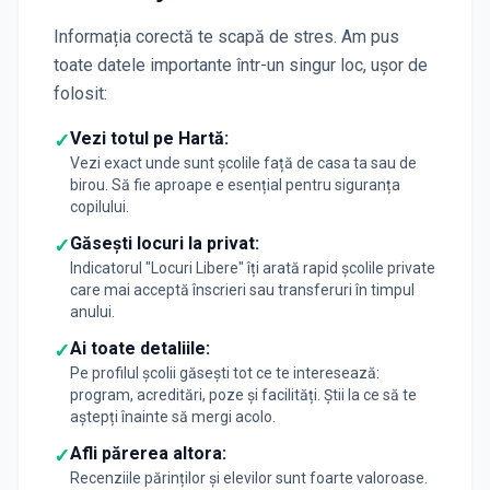
Informația corectă te scapă de stres. Am pus
toate datele importante într-un singur loc, ușor de
folosit:
Vezi totul pe Hartă:
✓
Vezi exact unde sunt școlile față de casa ta sau de
birou. Să fie aproape e esențial pentru siguranța
copilului.
Găsești locuri la privat:
✓
Indicatorul "Locuri Libere" îți arată rapid școlile private
care mai acceptă înscrieri sau transferuri în timpul
anului.
Ai toate detaliile:
✓
Pe profilul școlii găsești tot ce te interesează:
program, acreditări, poze și facilități. Știi la ce să te
aștepți înainte să mergi acolo.
Afli părerea altora:
✓
Recenziile părinților și elevilor sunt foarte valoroase.