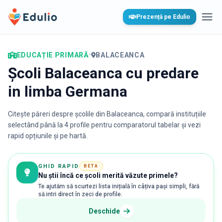
Edulio
Prezență pe Edulio
Desc
EDUCAȚIE PRIMARĂ
•
BALACEANCA
Școli Balaceanca cu predare
in limba Germana
Citește păreri despre școlile din
Balaceanca
, compară instituțiile
selectând până la 4 profile pentru comparatorul tabelar și vezi
rapid opțiunile și pe hartă.
GHID RAPID
BETA
Nu știi încă ce școli merită văzute primele?
Te ajutăm să scurtezi lista inițială în câțiva pași simpli, fără
să intri direct în zeci de profile.
Deschide