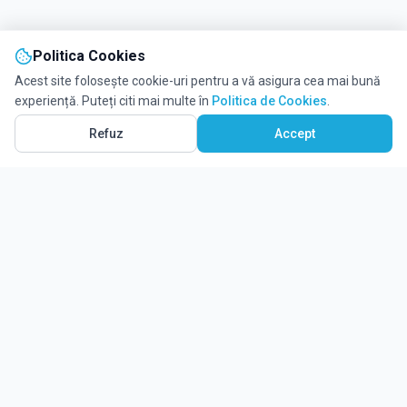
Politica Cookies
Acest site folosește cookie-uri pentru a vă asigura cea mai bună
experiență. Puteți citi mai multe în
Politica de Cookies
.
Refuz
Accept
Ghidul tău complet pentru educație.
Găsește locul potrivit pentru viitorul copilului tău.
Noutăți
Despre Edulio
Cum Funcționează Edulio
Pentru instituții