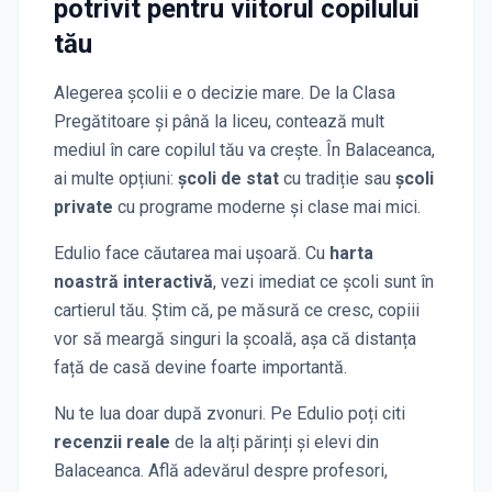
potrivit pentru viitorul copilului
tău
Alegerea școlii e o decizie mare. De la Clasa
Pregătitoare și până la liceu, contează mult
mediul în care copilul tău va crește. În
Balaceanca
,
ai multe opțiuni:
școli de stat
cu tradiție sau
școli
private
cu programe moderne și clase mai mici.
Edulio face căutarea mai ușoară. Cu
harta
noastră interactivă
, vezi imediat ce școli sunt în
cartierul tău. Știm că, pe măsură ce cresc, copiii
vor să meargă singuri la școală, așa că distanța
față de casă devine foarte importantă.
Nu te lua doar după zvonuri. Pe Edulio poți citi
recenzii reale
de la alți părinți și elevi
din
Balaceanca
. Află adevărul despre profesori,