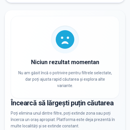
RECRUTARE
Nu există informații despre job-uri
PRIVAT / DE STAT
Toate
Private
De stat
Niciun rezultat momentan
Nu am găsit încă o potrivire pentru filtrele selectate,
dar poți ajusta rapid căutarea și explora alte
variante.
Toate Filtrele
METODOLOGIE, LIMBĂ, FACILITĂȚI
Încearcă să lărgești puțin căutarea
Resetează filtrele
Poți elimina unul dintre filtre, poți extinde zona sau poți
încerca un oraș apropiat. Platforma este deja prezentă în
multe localități și se extinde constant.