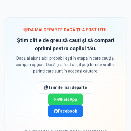
DĂ MAI DEPARTE DACĂ ȚI-A FOST UTIL
Știm cât e de greu să cauți și să compari
opțiuni pentru copilul tău.
Dacă ai ajuns aici, probabil ești în etapa în care cauți și
compari opțiuni. Dacă ți-a fost util, îl poți trimite și altor
părinți care sunt în aceeași căutare.
Trimite mai departe
WhatsApp
Facebook