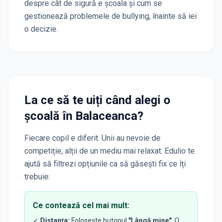
despre cât de sigură e școala și cum se
gestionează problemele de bullying, înainte să iei
o decizie.
La ce să te uiți când alegi o
școală
în Balaceanca
?
Fiecare copil e diferit. Unii au nevoie de
competiție, alții de un mediu mai relaxat. Edulio te
ajută să filtrezi opțiunile ca să găsești fix ce îți
trebuie:
Ce contează cel mai mult:
✓
Distanța:
Folosește butonul
"Lângă mine"
. O