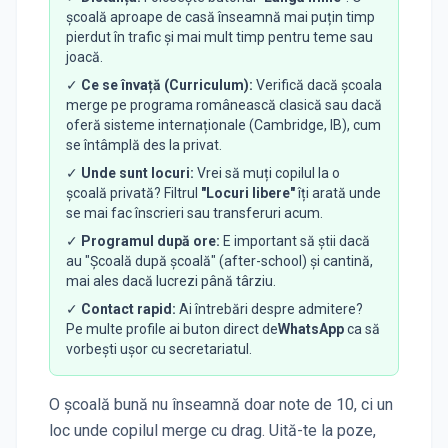
școală aproape de casă înseamnă mai puțin timp
pierdut în trafic și mai mult timp pentru teme sau
joacă.
✓
Ce se învață (Curriculum):
Verifică dacă școala
merge pe programa românească clasică sau dacă
oferă sisteme internaționale (Cambridge, IB), cum
se întâmplă des la privat.
✓
Unde sunt locuri:
Vrei să muți copilul la o
școală privată? Filtrul
"Locuri libere"
îți arată unde
se mai fac înscrieri sau transferuri acum.
✓
Programul după ore:
E important să știi dacă
au "Școală după școală" (after-school) și cantină,
mai ales dacă lucrezi până târziu.
✓
Contact rapid:
Ai întrebări despre admitere?
Pe multe profile ai buton direct de
WhatsApp
ca să
vorbești ușor cu secretariatul.
O școală bună nu înseamnă doar note de 10, ci un
loc unde copilul merge cu drag. Uită-te la poze,