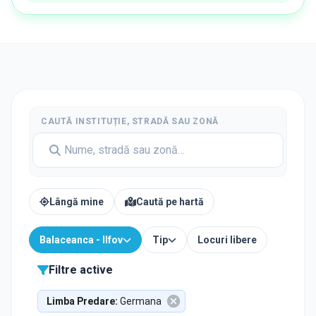
CAUTĂ INSTITUȚIE, STRADĂ SAU ZONĂ
Lângă mine
Caută pe hartă
Balaceanca - Ilfov
Tip
Locuri libere
Filtre active
Limba Predare
:
Germana