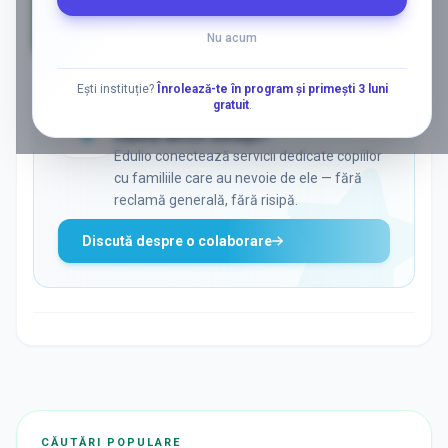
Nu acum
AD
Ești instituție?
Înrolează-te în program și primești 3 luni
gratuit
.
ADS
Vrei să ajungi la părinții care
caută activ soluții?
Edulio conectează servicii dedicate copiilor
cu familiile care au nevoie de ele — fără
reclamă generală, fără risipă.
Discută despre o colaborare
CĂUTĂRI POPULARE