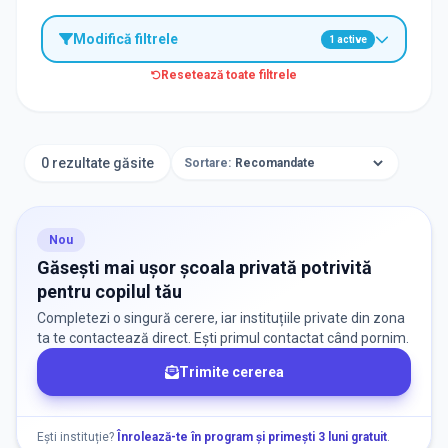
Modifică filtrele
1
active
Resetează toate filtrele
TIP INSTITUȚIE
Școli
0 rezultate găsite
Sortare:
ORAȘ / ZONĂ
Găsește lângă mine
Nou
Găsești mai ușor școala privată potrivită
pentru copilul tău
Completezi o singură cerere, iar instituțiile private din zona
ta te contactează direct. Ești primul contactat când pornim.
Trimite cererea
DISPONIBILITATE
Nu există informații despre locuri libere
Ești instituție?
Înrolează-te în program și primești 3 luni gratuit
.