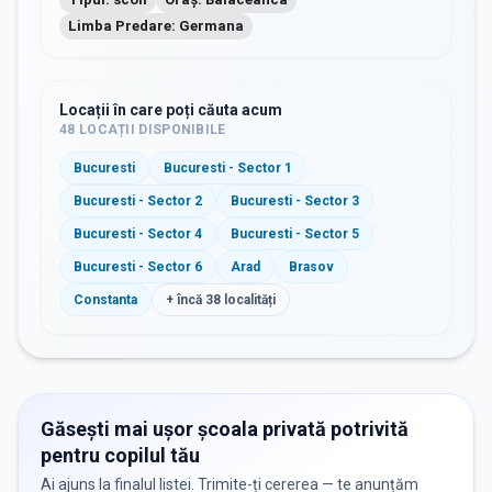
Limba Predare: Germana
Locații în care poți căuta acum
48
LOCAȚII DISPONIBILE
Bucuresti
Bucuresti - Sector 1
Bucuresti - Sector 2
Bucuresti - Sector 3
Bucuresti - Sector 4
Bucuresti - Sector 5
Bucuresti - Sector 6
Arad
Brasov
Constanta
+ încă
38
localități
Găsești mai ușor școala privată potrivită
pentru copilul tău
Ai ajuns la finalul listei. Trimite-ți cererea — te anunțăm