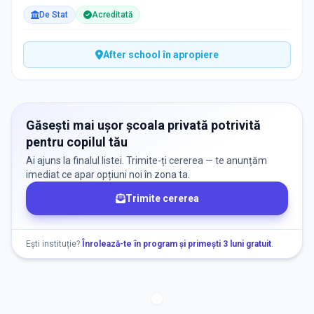
De Stat
Acreditată
After school în apropiere
Găsești mai ușor școala privată potrivită
pentru copilul tău
Ai ajuns la finalul listei. Trimite-ți cererea — te anunțăm
imediat ce apar opțiuni noi în zona ta.
Trimite cererea
Ești instituție?
Înrolează-te în program și primești 3 luni gratuit
.