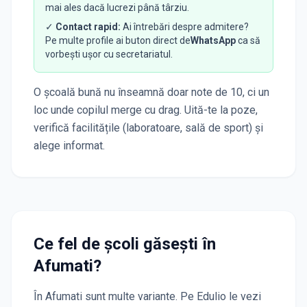
mai ales dacă lucrezi până târziu.
✓
Contact rapid:
Ai întrebări despre admitere?
Pe multe profile ai buton direct de
WhatsApp
ca să
vorbești ușor cu secretariatul.
O școală bună nu înseamnă doar note de 10, ci un
loc unde copilul merge cu drag. Uită-te la poze,
verifică facilitățile (laboratoare, sală de sport) și
alege informat.
Ce fel de școli găsești în
Afumati
?
În
Afumati
sunt multe variante. Pe Edulio le vezi