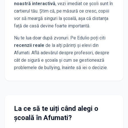
noastră interactivă
, vezi imediat ce școli sunt în
cartierul tău. Știm că, pe măsură ce cresc, copiii
vor să meargă singuri la școală, așa că distanța
față de casă devine foarte importantă.
Nu te lua doar după zvonuri. Pe Edulio poți citi
recenzii reale
de la alți părinți și elevi
din
Afumati
. Află adevărul despre profesori, despre
cât de sigură e școala și cum se gestionează
problemele de bullying, înainte să iei o decizie.
La ce să te uiți când alegi o
școală
în Afumati
?