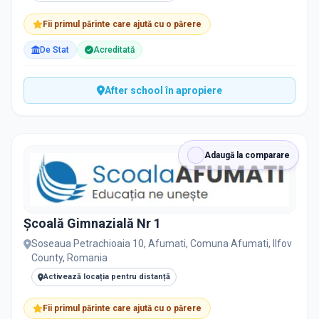
Fii primul părinte care ajută cu o părere
De Stat
Acreditată
After school în apropiere
Adaugă la comparare
Școală Gimnazială Nr 1
Soseaua Petrachioaia 10, Afumati, Comuna Afumati, Ilfov
County, Romania
Activează locația pentru distanță
Fii primul părinte care ajută cu o părere