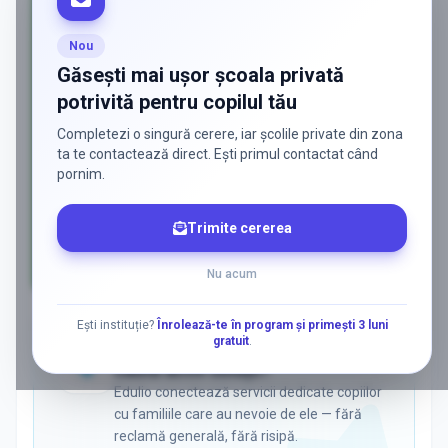
Nou
Găsești mai ușor școala privată
potrivită pentru copilul tău
Completezi o singură cerere, iar școlile private din zona
ta te contactează direct. Ești primul contactat când
pornim.
Trimite cererea
Nu acum
AD
Ești instituție?
Înrolează-te în program și primești 3 luni
gratuit
.
ADS
Vrei să ajungi la părinții care
caută activ soluții?
Edulio conectează servicii dedicate copiilor
cu familiile care au nevoie de ele — fără
reclamă generală, fără risipă.