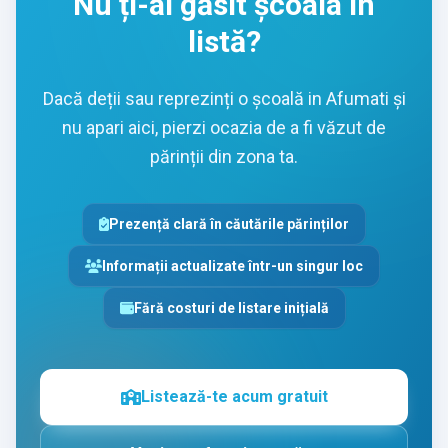
Nu ți-ai găsit școala în
listă?
Dacă deții sau reprezinți o școală in Afumati și
nu apari aici, pierzi ocazia de a fi văzut de
părinții din zona ta.
Prezență clară în căutările părinților
Informații actualizate într-un singur loc
Fără costuri de listare inițială
Listează-te acum gratuit