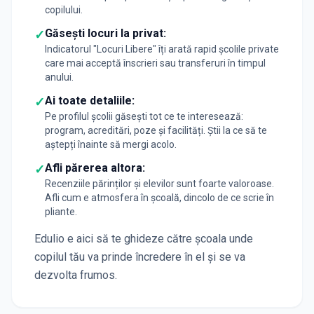
copilului.
Găsești locuri la privat:
✓
Indicatorul "Locuri Libere" îți arată rapid școlile private
care mai acceptă înscrieri sau transferuri în timpul
anului.
Ai toate detaliile:
✓
Pe profilul școlii găsești tot ce te interesează:
program, acreditări, poze și facilități. Știi la ce să te
aștepți înainte să mergi acolo.
Afli părerea altora:
✓
Recenziile părinților și elevilor sunt foarte valoroase.
Afli cum e atmosfera în școală, dincolo de ce scrie în
pliante.
Edulio e aici să te ghideze către școala unde
copilul tău va prinde încredere în el și se va
dezvolta frumos.