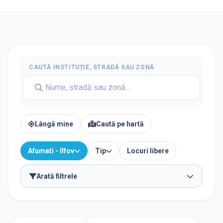
CAUTĂ INSTITUȚIE, STRADĂ SAU ZONĂ
Lângă mine
Caută pe hartă
Afumati - Ilfov
Tip
Locuri libere
Arată filtrele
TIP INSTITUȚIE
Școli