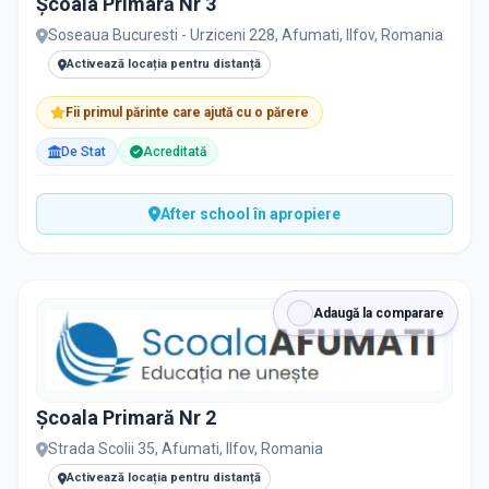
Școala Primară Nr 3
PRIVAT / DE STAT
Soseaua Bucuresti - Urziceni 228, Afumati, Ilfov, Romania
Toate
Private
De stat
Activează locația pentru distanță
Fii primul părinte care ajută cu o părere
De Stat
Acreditată
Toate Filtrele
METODOLOGIE, LIMBĂ, FACILITĂȚI
After school în apropiere
Adaugă la comparare
Școala Primară Nr 2
Strada Scolii 35, Afumati, Ilfov, Romania
Activează locația pentru distanță