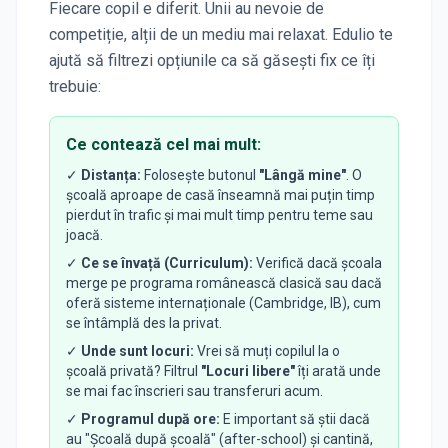
Fiecare copil e diferit. Unii au nevoie de
competiție, alții de un mediu mai relaxat. Edulio te
ajută să filtrezi opțiunile ca să găsești fix ce îți
trebuie:
Ce contează cel mai mult:
✓
Distanța:
Folosește butonul
"Lângă mine"
. O
școală aproape de casă înseamnă mai puțin timp
pierdut în trafic și mai mult timp pentru teme sau
joacă.
✓
Ce se învață (Curriculum):
Verifică dacă școala
merge pe programa românească clasică sau dacă
oferă sisteme internaționale (Cambridge, IB), cum
se întâmplă des la privat.
✓
Unde sunt locuri:
Vrei să muți copilul la o
școală privată? Filtrul
"Locuri libere"
îți arată unde
se mai fac înscrieri sau transferuri acum.
✓
Programul după ore:
E important să știi dacă
au "Școală după școală" (after-school) și cantină,