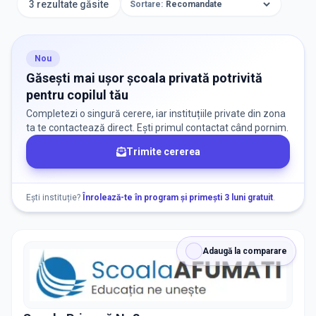
3 rezultate găsite
Sortare:
ORAȘ / ZONĂ
Găsește lângă mine
Nou
Găsești mai ușor școala privată potrivită
pentru copilul tău
Completezi o singură cerere, iar instituțiile private din zona
ta te contactează direct. Ești primul contactat când pornim.
Trimite cererea
DISPONIBILITATE
Nu există informații despre locuri libere
Ești instituție?
Înrolează-te în program și primești 3 luni gratuit
.
RECRUTARE
Adaugă la comparare
Nu există informații despre job-uri