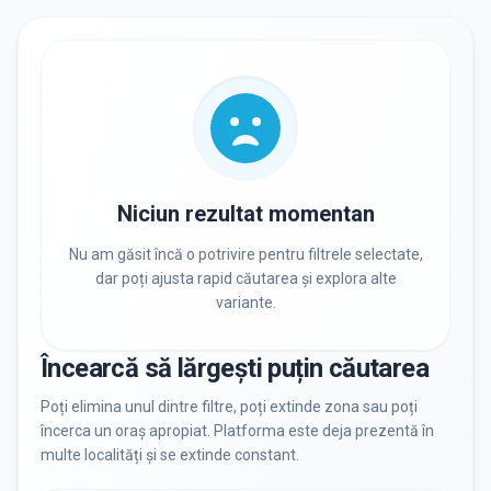
RECRUTARE
Nu există informații despre job-uri
PRIVAT / DE STAT
Toate
Private
De stat
Niciun rezultat momentan
Nu am găsit încă o potrivire pentru filtrele selectate,
dar poți ajusta rapid căutarea și explora alte
variante.
Toate Filtrele
METODOLOGIE, LIMBĂ, FACILITĂȚI
Încearcă să lărgești puțin căutarea
Resetează filtrele
Poți elimina unul dintre filtre, poți extinde zona sau poți
încerca un oraș apropiat. Platforma este deja prezentă în
multe localități și se extinde constant.