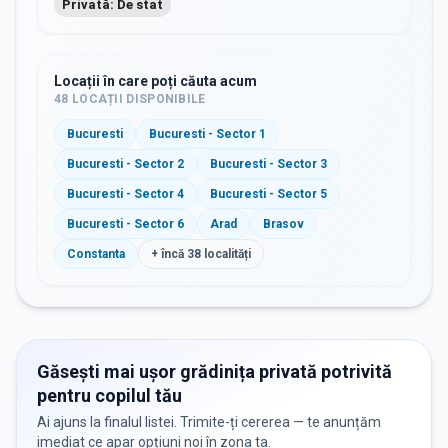
Privată: De stat
Locații în care poți căuta acum
48
LOCAȚII DISPONIBILE
Bucuresti
Bucuresti - Sector 1
Bucuresti - Sector 2
Bucuresti - Sector 3
Bucuresti - Sector 4
Bucuresti - Sector 5
Bucuresti - Sector 6
Arad
Brasov
Constanta
+ încă
38
localități
Găsești mai ușor grădinița privată potrivită
pentru copilul tău
Ai ajuns la finalul listei. Trimite-ți cererea — te anunțăm
imediat ce apar opțiuni noi în zona ta.