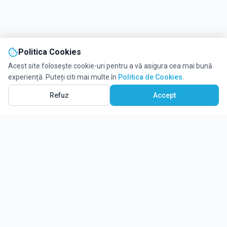
Politica Cookies
Acest site folosește cookie-uri pentru a vă asigura cea mai bună
experiență. Puteți citi mai multe în
Politica de Cookies
.
Refuz
Accept
Ghidul tău complet pentru educație.
Găsește locul potrivit pentru viitorul copilului tău.