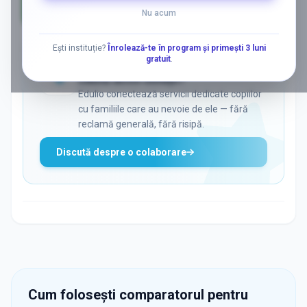
Nu acum
AD
Ești instituție?
Înrolează-te în program și primești 3 luni
gratuit
.
ADS
Vrei să ajungi la părinții care
caută activ soluții?
Edulio conectează servicii dedicate copiilor
cu familiile care au nevoie de ele — fără
reclamă generală, fără risipă.
Discută despre o colaborare
Cum folosești comparatorul pentru