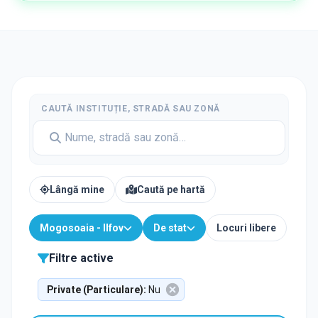
CAUTĂ INSTITUȚIE, STRADĂ SAU ZONĂ
Lângă mine
Caută pe hartă
Mogosoaia - Ilfov
De stat
Locuri libere
Filtre active
Private (Particulare)
:
Nu