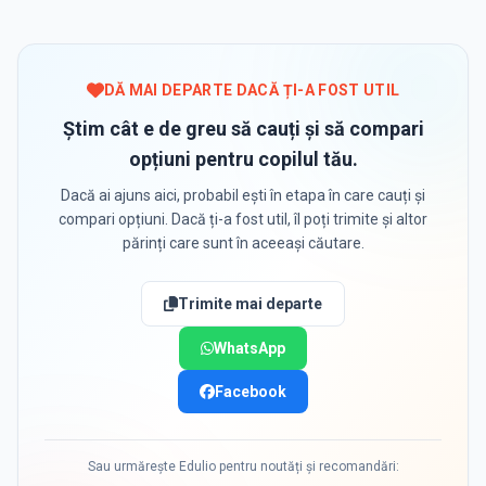
DĂ MAI DEPARTE DACĂ ȚI-A FOST UTIL
Știm cât e de greu să cauți și să compari
opțiuni pentru copilul tău.
Dacă ai ajuns aici, probabil ești în etapa în care cauți și
compari opțiuni. Dacă ți-a fost util, îl poți trimite și altor
părinți care sunt în aceeași căutare.
Trimite mai departe
WhatsApp
Facebook
Sau urmărește Edulio pentru noutăți și recomandări: