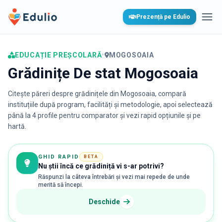
Edulio
Prezență pe Edulio
Desc
EDUCAȚIE PREȘCOLARĂ
•
MOGOSOAIA
Grădinițe De stat Mogosoaia
Citește păreri despre grădinițele din
Mogosoaia
, compară
instituțiile după program, facilități și metodologie, apoi selectează
până la 4 profile pentru comparator și vezi rapid opțiunile și pe
hartă.
GHID RAPID
BETA
Nu știi încă ce grădiniță vi s-ar potrivi?
Răspunzi la câteva întrebări și vezi mai repede de unde
merită să începi.
Deschide