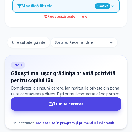
Modifică filtrele
1
active
Resetează toate filtrele
TIP INSTITUȚIE
Grădinițe
0 rezultate găsite
Sortare:
ORAȘ / ZONĂ
Găsește lângă mine
Nou
Găsești mai ușor grădinița privată potrivită
pentru copilul tău
Completezi o singură cerere, iar instituțiile private din zona
ta te contactează direct. Ești primul contactat când pornim.
Trimite cererea
DISPONIBILITATE
Nu există informații despre locuri libere
Ești instituție?
Înrolează-te în program și primești 3 luni gratuit
.