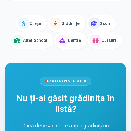
Creșe
Grădinițe
Școli
After School
Centre
Cursuri
PARTENERIAT EDULIO
Nu ți-ai găsit grădinița în
listă?
Dacă deții sau reprezinți o grădiniță in