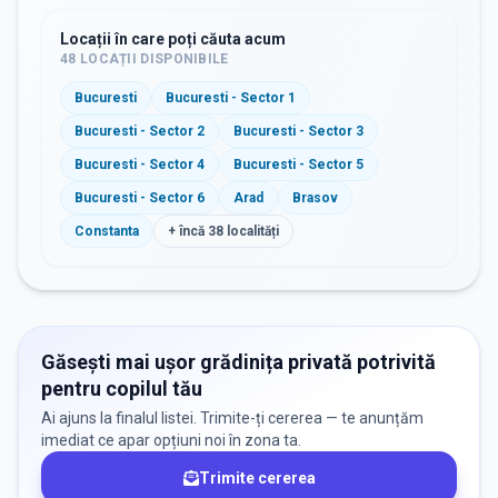
Locații în care poți căuta acum
48
LOCAȚII DISPONIBILE
Bucuresti
Bucuresti - Sector 1
Bucuresti - Sector 2
Bucuresti - Sector 3
Bucuresti - Sector 4
Bucuresti - Sector 5
Bucuresti - Sector 6
Arad
Brasov
Constanta
+ încă
38
localități
Găsești mai ușor grădinița privată potrivită
pentru copilul tău
Ai ajuns la finalul listei. Trimite-ți cererea — te anunțăm
imediat ce apar opțiuni noi în zona ta.
Trimite cererea