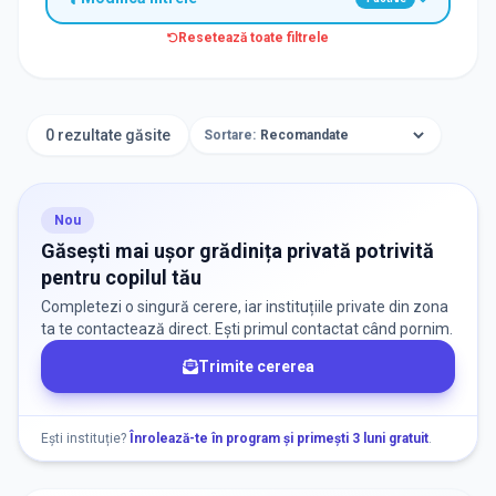
Resetează toate filtrele
TIP INSTITUȚIE
Grădinițe
0 rezultate găsite
Sortare:
ORAȘ / ZONĂ
Găsește lângă mine
Nou
Găsești mai ușor grădinița privată potrivită
pentru copilul tău
Completezi o singură cerere, iar instituțiile private din zona
ta te contactează direct. Ești primul contactat când pornim.
Trimite cererea
DISPONIBILITATE
Nu există informații despre locuri libere
Ești instituție?
Înrolează-te în program și primești 3 luni gratuit
.