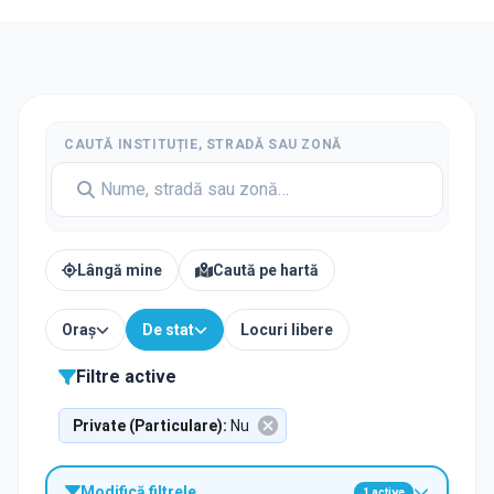
CAUTĂ INSTITUȚIE, STRADĂ SAU ZONĂ
Lângă mine
Caută pe hartă
Oraș
De stat
Locuri libere
Filtre active
Private (Particulare)
:
Nu
Modifică filtrele
1
active