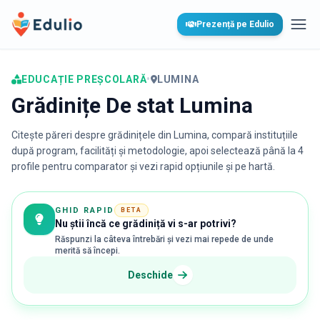
Edulio
Prezență pe Edulio
Desc
EDUCAȚIE PREȘCOLARĂ
•
LUMINA
Grădinițe De stat Lumina
Citește păreri despre grădinițele din
Lumina
, compară instituțiile
după program, facilități și metodologie, apoi selectează până la 4
profile pentru comparator și vezi rapid opțiunile și pe hartă.
GHID RAPID
BETA
Nu știi încă ce grădiniță vi s-ar potrivi?
Răspunzi la câteva întrebări și vezi mai repede de unde
merită să începi.
Deschide