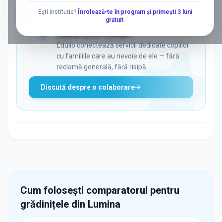
Ești instituție?
Înrolează-te în program și primești 3 luni
gratuit
.
ADS
Vrei să ajungi la părinții care
caută activ soluții?
Edulio conectează servicii dedicate copiilor
cu familiile care au nevoie de ele — fără
reclamă generală, fără risipă.
Discută despre o colaborare
Cum folosești comparatorul pentru
grădinițele din
Lumina