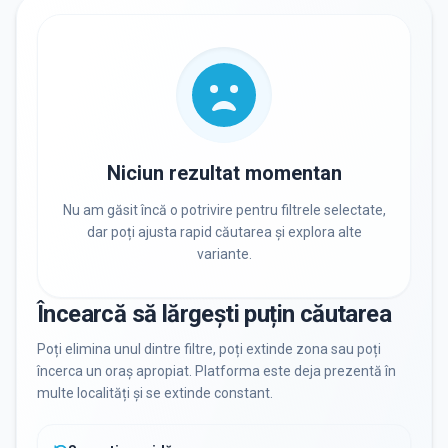
RECRUTARE
Nu există informații despre job-uri
PRIVAT / DE STAT
Toate
Private
De stat
Niciun rezultat momentan
Nu am găsit încă o potrivire pentru filtrele selectate,
dar poți ajusta rapid căutarea și explora alte
variante.
Toate Filtrele
METODOLOGIE, LIMBĂ, FACILITĂȚI
Încearcă să lărgești puțin căutarea
Resetează filtrele
Poți elimina unul dintre filtre, poți extinde zona sau poți
încerca un oraș apropiat. Platforma este deja prezentă în
multe localități și se extinde constant.