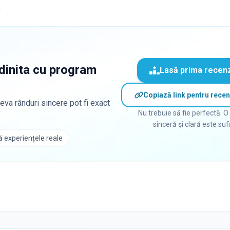
.
dinita cu program
Lasă prima recen
Copiază link pentru recen
eva rânduri sincere pot fi exact
Nu trebuie să fie perfectă. O
sinceră și clară este suf
 experiențele reale