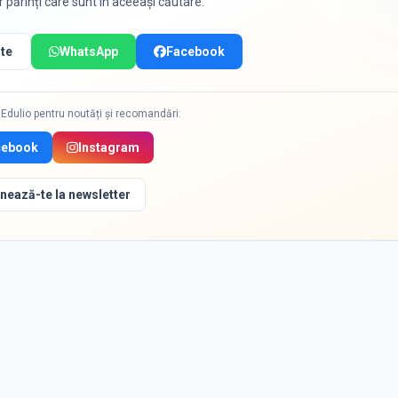
or părinți care sunt în aceeași căutare.
te
WhatsApp
Facebook
Edulio pentru noutăți și recomandări:
cebook
Instagram
nează-te la newsletter