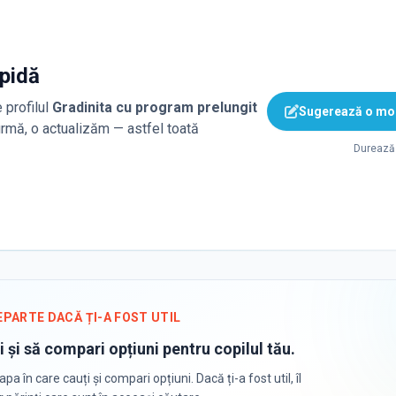
apidă
 profilul
Gradinita cu program prelungit
Sugerează o mod
firmă, o actualizăm — astfel toată
Durează 
EPARTE DACĂ ȚI-A FOST UTIL
i și să compari opțiuni pentru copilul tău.
apa în care cauți și compari opțiuni. Dacă ți-a fost util, îl