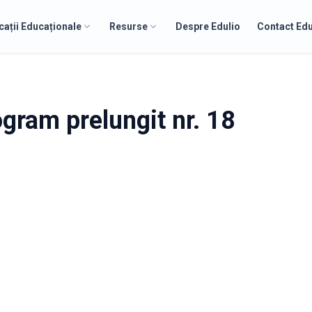
cații Educaționale
Resurse
Despre Edulio
Contact Edu
ogram prelungit nr. 18