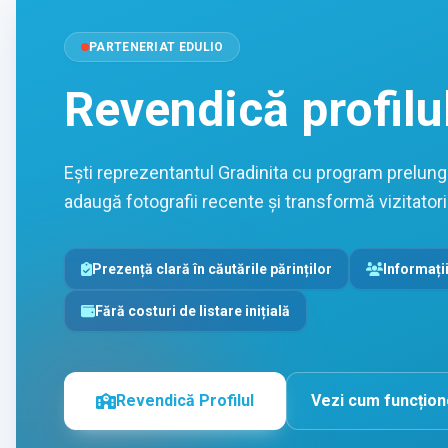
PARTENERIAT EDULIO
Revendică profilu
Ești reprezentantul Gradinita cu program prelungit
adaugă fotografii recente și transformă vizitatorii 
Prezență clară în căutările părinților
Informații
Fără costuri de listare inițială
Revendică Profilul
Vezi cum funcțio