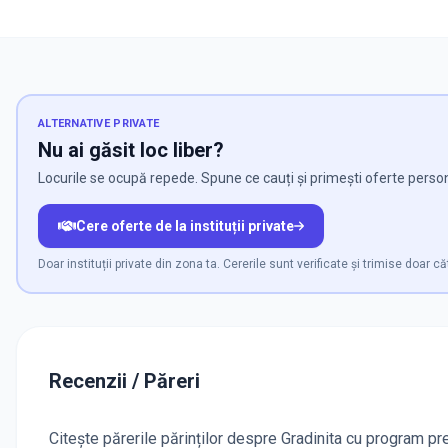
ALTERNATIVE PRIVATE
Nu ai găsit loc liber?
Locurile se ocupă repede. Spune ce cauți și primești oferte personal
Cere oferte de la instituții private
Doar instituții private din zona ta. Cererile sunt verificate și trimise doar căt
Recenzii / Păreri
Citește părerile părinților despre Gradinita cu program prel