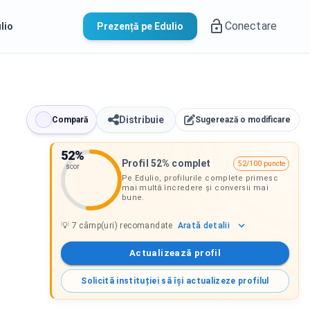
Conectare
lio
Prezență pe Edulio
Distribuie
Compară
Sugerează o modificare
52
%
Profil 52% complet
52/100 puncte
scor
Pe Edulio, profilurile complete primesc
mai multă încredere și conversii mai
bune.
Arată
detalii
💡
7
câmp(uri) recomandate
Actualizează profil
Solicită instituției să își actualizeze profilul