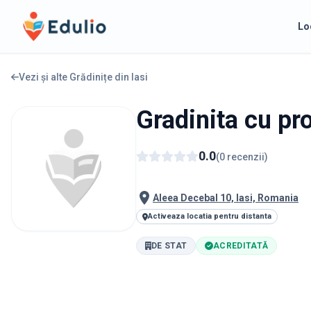
Edulio
Lo
Vezi și alte Grădinițe din
Iasi
Gradinita cu pr
0.0
(
0
recenzii
)
Aleea Decebal 10, Iasi, Romania
Activeaza locatia pentru distanta
DE STAT
ACREDITATĂ