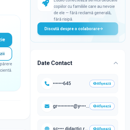
copiilor cu familiile care au nevoie
de ele — fără reclamă generală,
fără risipă.
Discută despre o colaborare
zie
zii
Date Contact
 părere
icientă.
•••••••645
Afișează
gr•••••••••••@y••••.com
Afișează
sc••••.didactic.ro/•••
Afișează