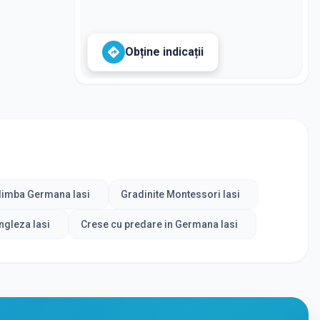
Obține indicații
 limba Germana Iasi
Gradinite Montessori Iasi
ngleza Iasi
Crese cu predare in Germana Iasi