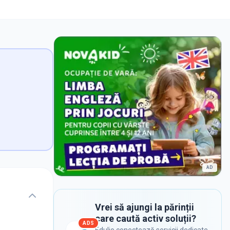
AD
Vrei să ajungi la părinții
care caută activ soluții?
ADS
Edulio conectează servicii dedicate