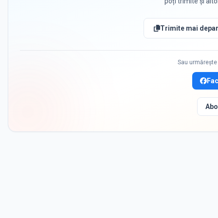
poți trimite și alt
Trimite mai depar
Sau urmărește 
Fa
Abo