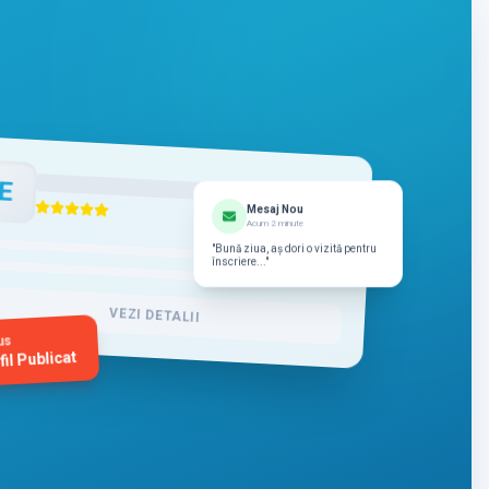
E
Mesaj Nou
Acum 2 minute
"Bună ziua, aș dori o vizită pentru
înscriere..."
VEZI DETALII
us
fil Publicat