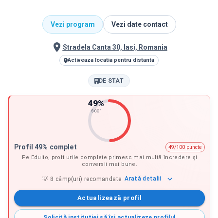
Vezi program
Vezi date contact
Stradela Canta 30, Iasi, Romania
Activeaza locatia pentru distanta
DE STAT
49
%
scor
Profil 49% complet
49/100 puncte
Pe Edulio, profilurile complete primesc mai multă încredere și
conversii mai bune.
Arată
detalii
💡
8
câmp(uri) recomandate
Actualizează profil
Solicită instituției să își actualizeze profilul