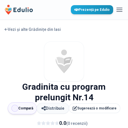
Edulio
Prezență pe Edulio
Desc
Vezi și alte Grădinițe din
Iasi
Gradinita cu program
prelungit Nr.14
Distribuie
Compară
Sugerează o modificare
0.0
(
0
recenzii
)