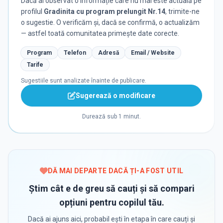
Dacă ai observat o informație care nu mai este actuală pe
profilul
Gradinita cu program prelungit Nr.14
, trimite-ne
o sugestie. O verificăm și, dacă se confirmă, o actualizăm
— astfel toată comunitatea primește date corecte.
Program
Telefon
Adresă
Email / Website
Tarife
Sugestiile sunt analizate înainte de publicare.
Sugerează o modificare
Durează sub 1 minut.
DĂ MAI DEPARTE DACĂ ȚI-A FOST UTIL
Știm cât e de greu să cauți și să compari
opțiuni pentru copilul tău.
Dacă ai ajuns aici, probabil ești în etapa în care cauți și