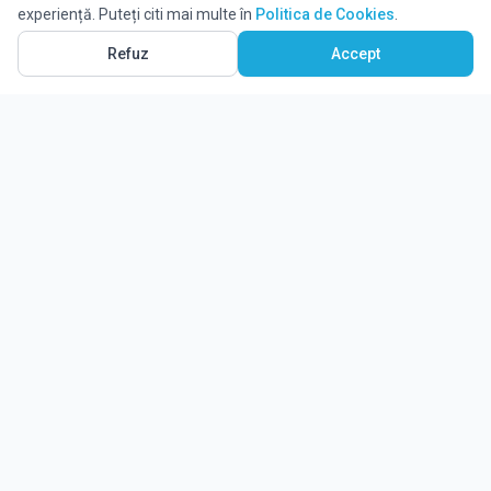
experiență. Puteți citi mai multe în
Politica de Cookies
.
Refuz
Accept
Ghidul tău complet pentru educație.
Găsește locul potrivit pentru viitorul copilului tău.
Noutăți
Despre Edulio
Cum Funcționează Edulio
Pentru instituții
Termeni și condiții
Contact Edulio
Politica de Cookies
Setări cookies