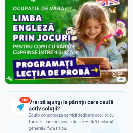
AD
ADS
Vrei să ajungi la părinții care caută
activ soluții?
Edulio conectează servicii dedicate copiilor cu
familiile care au nevoie de ele — fără reclamă
generală, fără risipă.