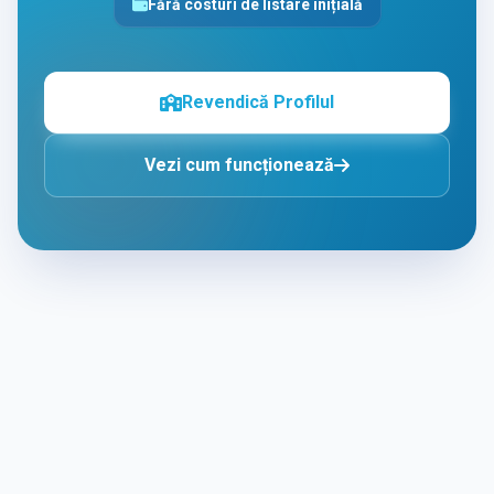
Fără costuri de listare inițială
Revendică Profilul
Vezi cum funcționează