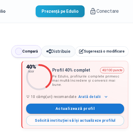
Conectare
lio
Prezență pe Edulio
Distribuie
Compară
Sugerează o modificare
40
%
Profil 40% complet
40/100 puncte
scor
Pe Edulio, profilurile complete primesc
mai multă încredere și conversii mai
bune.
Arată
detalii
💡
10
câmp(uri) recomandate
Actualizează profil
Solicită instituției să își actualizeze profilul