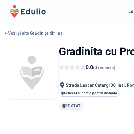
Edulio
Lo
Vezi și alte Grădinițe din
Iasi
Gradinita cu Pr
0.0
(
0
recenzii
)
Strada Lascar Catargi 30, Iasi, R
Activeaza locatia pentru distanta
DE STAT