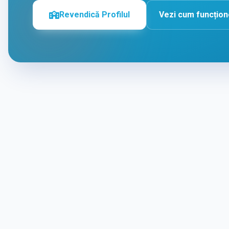
Revendică Profilul
Vezi cum funcțio