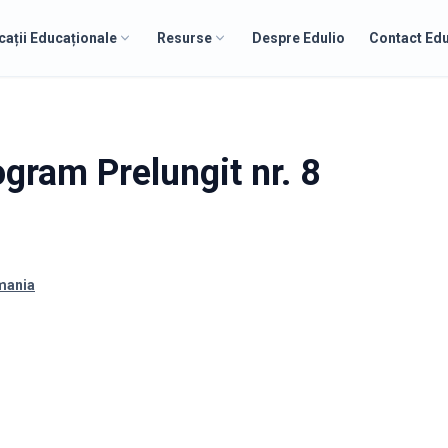
cații Educaționale
Resurse
Despre Edulio
Contact Edu
ogram Prelungit nr. 8
omania