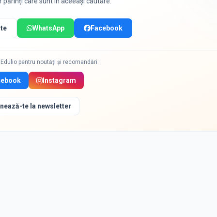
or părinți care sunt în aceeași căutare.
te
WhatsApp
Facebook
Edulio pentru noutăți și recomandări:
cebook
Instagram
nează-te la newsletter