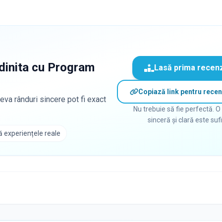
dinita cu Program
Lasă prima recen
Copiază link pentru recen
eva rânduri sincere pot fi exact
Nu trebuie să fie perfectă. O
sinceră și clară este suf
 experiențele reale