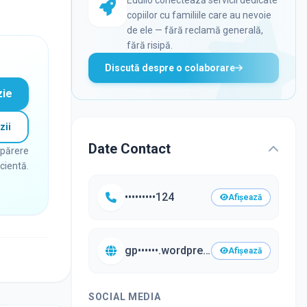
copiilor cu familiile care au nevoie
de ele — fără reclamă generală,
fără risipă.
Discută despre o colaborare
zie
zii
Date Contact
 părere
icientă.
•••••••••124
Afișează
gp••••••.wordpress.com/•••
Afișează
SOCIAL MEDIA