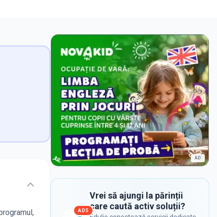
AD
Vrei să ajungi la părinții
care caută activ soluții?
ADS
 programul,
Edulio conectează servicii dedicate