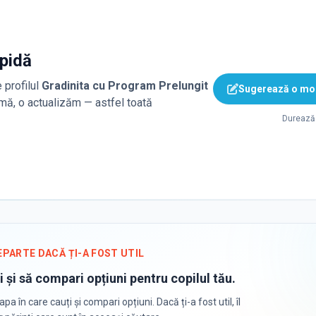
apidă
 profilul
Gradinita cu Program Prelungit
Sugerează o mod
rmă, o actualizăm — astfel toată
Durează 
EPARTE DACĂ ȚI-A FOST UTIL
i și să compari opțiuni pentru copilul tău.
apa în care cauți și compari opțiuni. Dacă ți-a fost util, îl