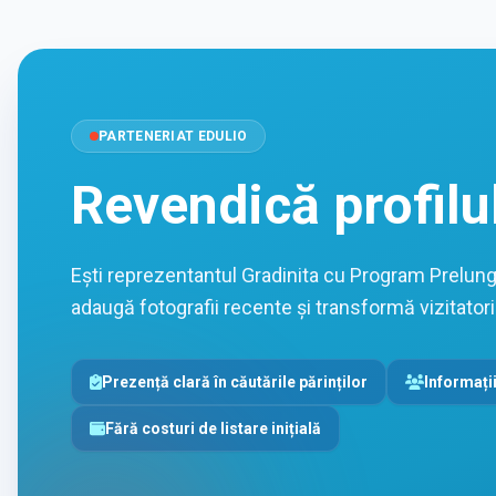
PARTENERIAT EDULIO
Revendică profilu
Ești reprezentantul Gradinita cu Program Prelungit
adaugă fotografii recente și transformă vizitatorii 
Prezență clară în căutările părinților
Informații
Fără costuri de listare inițială