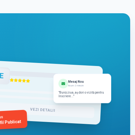
E
Mesaj Nou
Acum 2 minute
"Bună ziua, aș dori o vizită pentru
înscriere..."
VEZI DETALII
us
fil Publicat