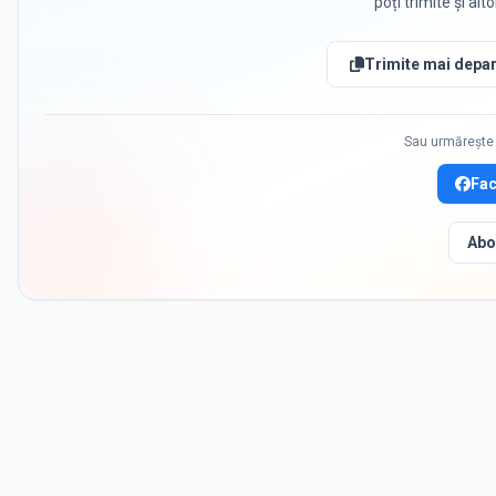
poți trimite și alt
Trimite mai depar
Sau urmărește 
Fa
Abo