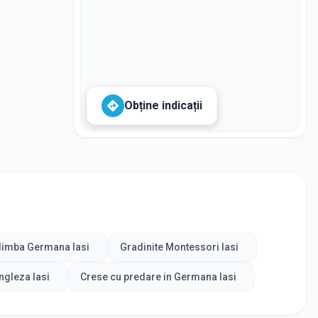
Obține indicații
 limba Germana Iasi
Gradinite Montessori Iasi
ngleza Iasi
Crese cu predare in Germana Iasi