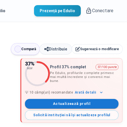
Conectare
lio
Prezență pe Edulio
Distribuie
Compară
Sugerează o modificare
37
%
Profil 37% complet
37/100 puncte
scor
Pe Edulio, profilurile complete primesc
mai multă încredere și conversii mai
bune.
Arată
detalii
💡
10
câmp(uri) recomandate
Actualizează profil
Solicită instituției să își actualizeze profilul