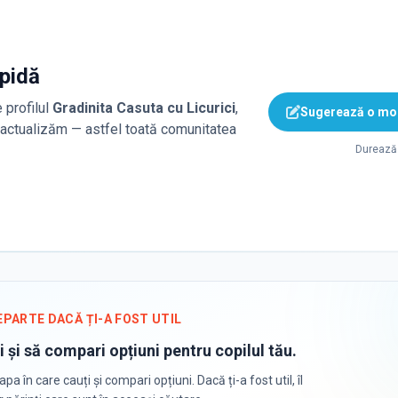
apidă
 profilul
Gradinita Casuta cu Licurici
,
Sugerează o mod
o actualizăm — astfel toată comunitatea
Durează 
EPARTE DACĂ ȚI-A FOST UTIL
i și să compari opțiuni pentru copilul tău.
apa în care cauți și compari opțiuni. Dacă ți-a fost util, îl