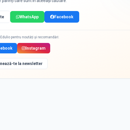
or părinți care sunt în aceeași căutare.
te
WhatsApp
Facebook
Edulio pentru noutăți și recomandări:
cebook
Instagram
nează-te la newsletter