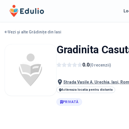
Edulio
Lo
Vezi și alte Grădinițe din
Iasi
Gradinita Casut
0.0
(
0
recenzii
)
Strada Vasile A. Urechia, Iasi, Ro
Activeaza locatia pentru distanta
PRIVATĂ