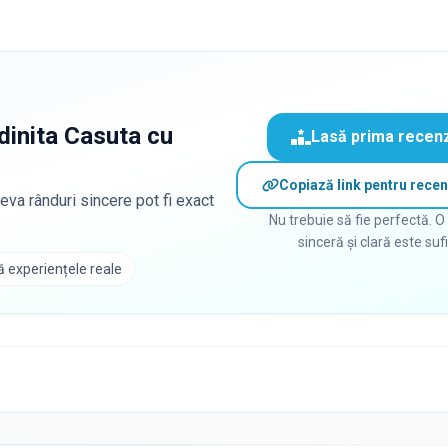
dinita Casuta cu
Lasă prima recen
Copiază link pentru recen
eva rânduri sincere pot fi exact
Nu trebuie să fie perfectă. O
sinceră și clară este suf
 experiențele reale