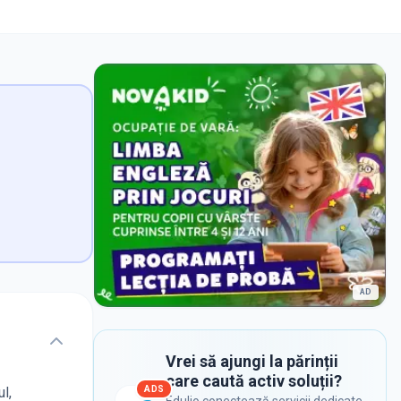
AD
Vrei să ajungi la părinții
care caută activ soluții?
ADS
l,
Edulio conectează servicii dedicate