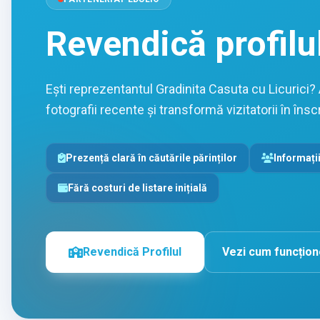
Revendică profilu
Ești reprezentantul Gradinita Casuta cu Licurici?
fotografii recente și transformă vizitatorii în înscr
Prezență clară în căutările părinților
Informații
Fără costuri de listare inițială
Revendică Profilul
Vezi cum funcțio