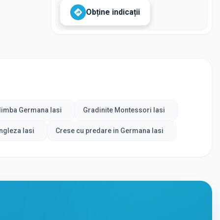
Obține indicații
 limba Germana Iasi
Gradinite Montessori Iasi
ngleza Iasi
Crese cu predare in Germana Iasi