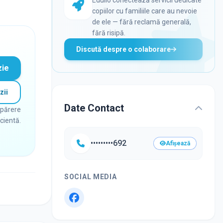
copiilor cu familiile care au nevoie
de ele — fără reclamă generală,
fără risipă.
Discută despre o colaborare
zie
zii
Date Contact
 părere
icientă.
•••••••••692
Afișează
SOCIAL MEDIA