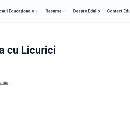
cații Educaționale
Resurse
Despre Edulio
Contact Edu
a cu Licurici
mania