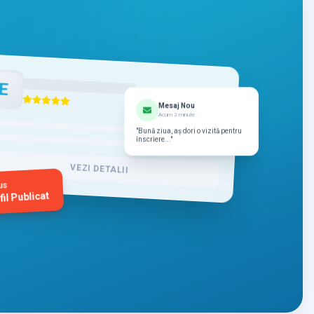
E
Mesaj Nou
Acum 2 minute
"Bună ziua, aș dori o vizită pentru
înscriere..."
VEZI DETALII
us
fil Publicat