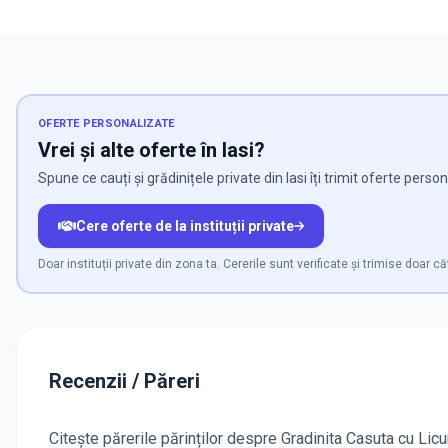
OFERTE PERSONALIZATE
Vrei și alte oferte în Iasi?
Spune ce cauți și grădinițele private din Iasi îți trimit oferte person
Cere oferte de la instituții private
Doar instituții private din zona ta. Cererile sunt verificate și trimise doar căt
Recenzii / Păreri
Citește părerile părinților despre Gradinita Casuta cu Licur