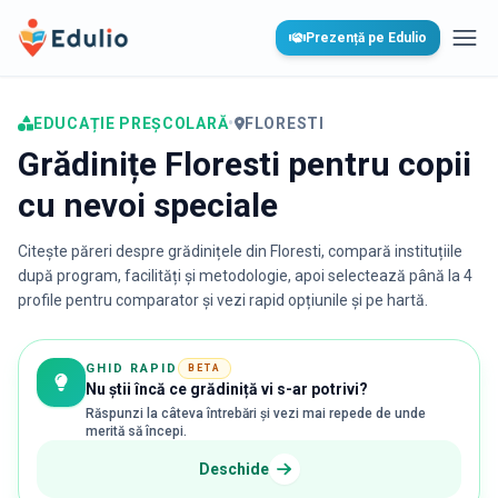
Edulio
Prezență pe Edulio
Desc
EDUCAȚIE PREȘCOLARĂ
•
FLORESTI
Grădinițe Floresti pentru copii
cu nevoi speciale
Citește păreri despre grădinițele din
Floresti
, compară instituțiile
după program, facilități și metodologie, apoi selectează până la 4
profile pentru comparator și vezi rapid opțiunile și pe hartă.
GHID RAPID
BETA
Nu știi încă ce grădiniță vi s-ar potrivi?
Răspunzi la câteva întrebări și vezi mai repede de unde
merită să începi.
Deschide