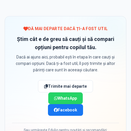
DĂ MAI DEPARTE DACĂ ȚI-A FOST UTIL
Știm cât e de greu să cauți și să compari
opțiuni pentru copilul tău.
Dacă ai ajuns aici, probabil ești în etapa în care cauți și
compari opțiuni. Dacă ți-a fost util, îl poți trimite și altor
părinți care sunt în aceeași căutare.
Trimite mai departe
WhatsApp
Facebook
Sau urmărește Edulio pentru noutăți și recomandări: