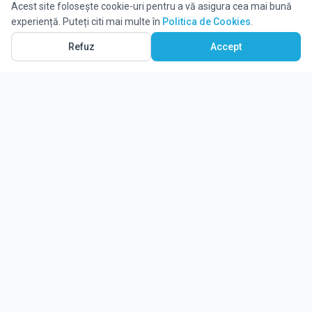
Acest site folosește cookie-uri pentru a vă asigura cea mai bună
experiență. Puteți citi mai multe în
Politica de Cookies
.
Refuz
Accept
Ghidul tău complet pentru educație.
Găsește locul potrivit pentru viitorul copilului tău.
Noutăți
Despre Edulio
Cum Funcționează Edulio
Pentru instituții
Termeni și condiții
Contact Edulio
Politica de Cookies
Setări cookies