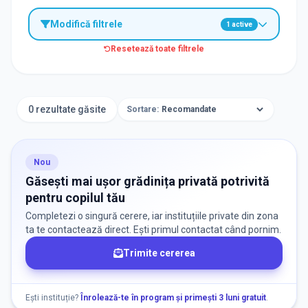
Modifică filtrele
1
active
Resetează toate filtrele
TIP INSTITUȚIE
Grădinițe
0 rezultate găsite
Sortare:
ORAȘ / ZONĂ
Găsește lângă mine
Nou
Găsești mai ușor grădinița privată potrivită
pentru copilul tău
Completezi o singură cerere, iar instituțiile private din zona
ta te contactează direct. Ești primul contactat când pornim.
Trimite cererea
DISPONIBILITATE
Nu există informații despre locuri libere
Ești instituție?
Înrolează-te în program și primești 3 luni gratuit
.