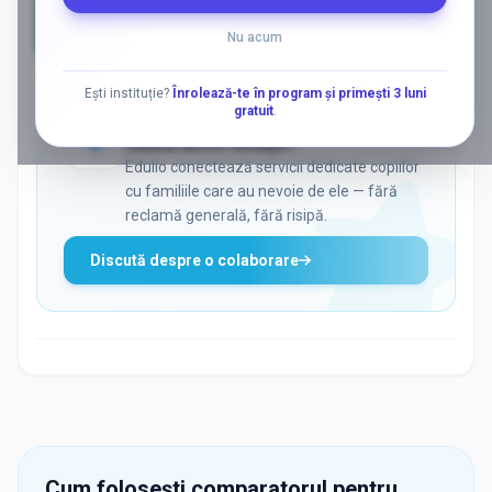
Nu acum
AD
Ești instituție?
Înrolează-te în program și primești 3 luni
gratuit
.
ADS
Vrei să ajungi la părinții care
caută activ soluții?
Edulio conectează servicii dedicate copiilor
cu familiile care au nevoie de ele — fără
reclamă generală, fără risipă.
Discută despre o colaborare
Cum folosești comparatorul pentru