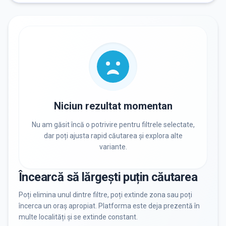
RECRUTARE
Nu există informații despre job-uri
PRIVAT / DE STAT
Toate
Private
De stat
Niciun rezultat momentan
Nu am găsit încă o potrivire pentru filtrele selectate,
dar poți ajusta rapid căutarea și explora alte
variante.
Toate Filtrele
METODOLOGIE, LIMBĂ, FACILITĂȚI
Încearcă să lărgești puțin căutarea
Resetează filtrele
Poți elimina unul dintre filtre, poți extinde zona sau poți
încerca un oraș apropiat. Platforma este deja prezentă în
multe localități și se extinde constant.