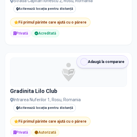
Strada Capitan Ionescu 2, Rosu, Romania
Activează locația pentru distanță
Fii primul părinte care ajută cu o părere
Privată
Acreditată
Adaugă la comparare
Gradinita Lilo Club
Intrarea Nuferilor 1, Rosu, Romania
Activează locația pentru distanță
Fii primul părinte care ajută cu o părere
Privată
Autorizată