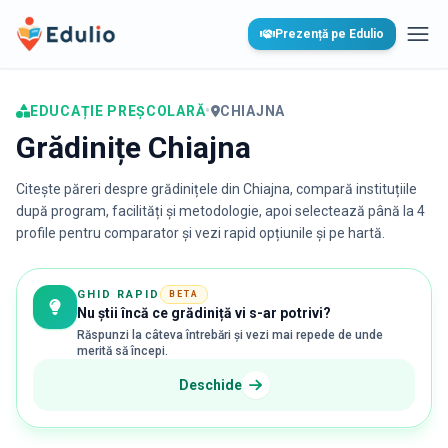
Edulio
Prezență pe Edulio
Desc
EDUCAȚIE PREȘCOLARĂ
•
CHIAJNA
Grădinițe Chiajna
Citește păreri despre grădinițele din
Chiajna
, compară instituțiile
după program, facilități și metodologie, apoi selectează până la 4
profile pentru comparator și vezi rapid opțiunile și pe hartă.
GHID RAPID
BETA
Nu știi încă ce grădiniță vi s-ar potrivi?
Răspunzi la câteva întrebări și vezi mai repede de unde
merită să începi.
Deschide