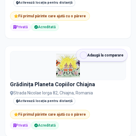
Activează locația pentru distanță
Fii primul părinte care ajută cu o părere
Privată
Acreditată
Adaugă la comparare
Grădinița Planeta Copiilor Chiajna
Strada Nicolae Iorga 82, Chiajna, Romania
Activează locația pentru distanță
Fii primul părinte care ajută cu o părere
Privată
Acreditată