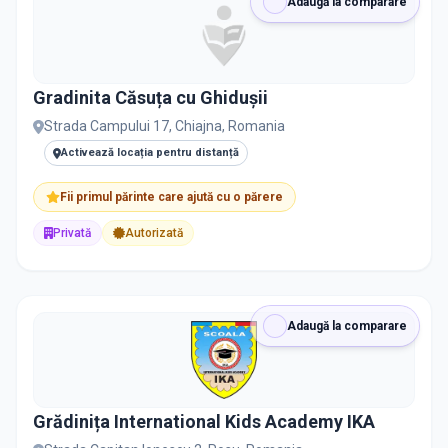
Adaugă la comparare
Gradinita Căsuța cu Ghidușii
Strada Campului 17, Chiajna, Romania
Activează locația pentru distanță
Fii primul părinte care ajută cu o părere
Privată
Autorizată
Adaugă la comparare
Grădinița International Kids Academy IKA