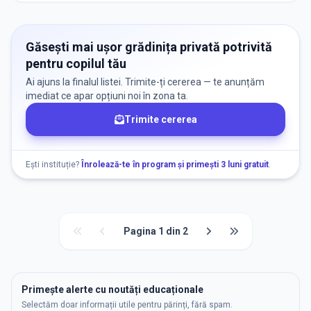
Găsești mai ușor grădinița privată potrivită
pentru copilul tău
Ai ajuns la finalul listei. Trimite-ți cererea — te anunțăm
imediat ce apar opțiuni noi în zona ta.
Trimite cererea
Ești instituție?
Înrolează-te în program și primești 3 luni gratuit
.
Pagina
1
din
2
Primește alerte cu noutăți educaționale
Selectăm doar informații utile pentru părinți, fără spam.