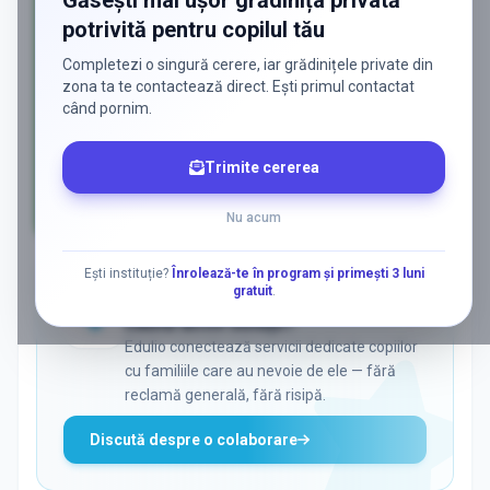
Găsești mai ușor grădinița privată
potrivită pentru copilul tău
Completezi o singură cerere, iar grădinițele private din
zona ta te contactează direct. Ești primul contactat
când pornim.
Trimite cererea
Nu acum
AD
Ești instituție?
Înrolează-te în program și primești 3 luni
gratuit
.
ADS
Vrei să ajungi la părinții care
caută activ soluții?
Edulio conectează servicii dedicate copiilor
cu familiile care au nevoie de ele — fără
reclamă generală, fără risipă.
Discută despre o colaborare