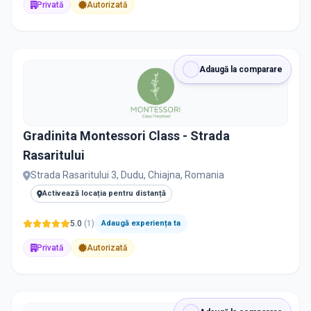
Privată
Autorizată
Adaugă la comparare
Gradinita Montessori Class - Strada
Rasaritului
Strada Rasaritului 3, Dudu, Chiajna, Romania
Activează locația pentru distanță
5.0
(
1
)
Adaugă experiența ta
Privată
Autorizată