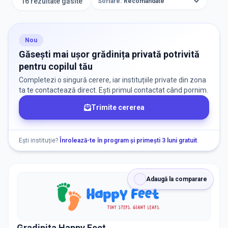
16 rezultate găsite
Sortare:
ORAȘ / ZONĂ
Găsește lângă mine
Nou
Găsești mai ușor grădinița privată potrivită
pentru copilul tău
Completezi o singură cerere, iar instituțiile private din zona
ta te contactează direct. Ești primul contactat când pornim.
Trimite cererea
DISPONIBILITATE
Nu există informații despre locuri libere
Ești instituție?
Înrolează-te în program și primești 3 luni gratuit
.
RECRUTARE
Adaugă la comparare
Nu există informații despre job-uri
Gradinita Happy Feet