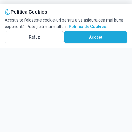
Politica Cookies
Acest site folosește cookie-uri pentru a vă asigura cea mai bună
experiență. Puteți citi mai multe în
Politica de Cookies
.
Vezi pe Hartă
16
Refuz
Accept
Ghidul tău complet pentru educație.
Găsește locul potrivit pentru viitorul copilului tău.
Noutăți
Despre Edulio
Cum Funcționează Edulio
Pentru instituții
Termeni și condiții
Contact Edulio
Politica de Cookies