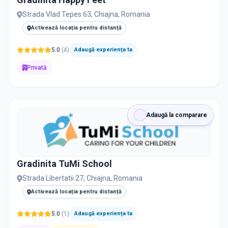
PRIVAT / DE STAT
Strada Vlad Tepes 63, Chiajna, Romania
Toate
Private
De stat
Activează locația pentru distanță
5.0
(
4
)
Adaugă experiența ta
Privată
Toate Filtrele
METODOLOGIE, LIMBĂ, FACILITĂȚI
Adaugă la comparare
Gradinita TuMi School
Strada Libertatii 27, Chiajna, Romania
Activează locația pentru distanță
5.0
(
1
)
Adaugă experiența ta