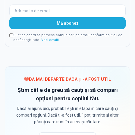
Mă abonez
Sunt de acord să primesc comunicări pe email conform politicii de
confidențialitate.
Vezi detalii
DĂ MAI DEPARTE DACĂ ȚI-A FOST UTIL
Știm cât e de greu să cauți și să compari
opțiuni pentru copilul tău.
Dacă ai ajuns aici, probabil ești în etapa în care cauți și
compari opțiuni. Dacă ți-a fost util, îl poți trimite și altor
părinți care sunt în aceeași căutare.