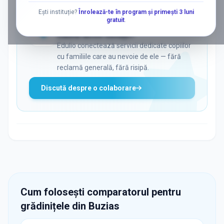
Ești instituție?
Înrolează-te în program și primești 3 luni
gratuit
.
ADS
Vrei să ajungi la părinții care
caută activ soluții?
Edulio conectează servicii dedicate copiilor
cu familiile care au nevoie de ele — fără
reclamă generală, fără risipă.
Discută despre o colaborare
Cum folosești comparatorul pentru
grădinițele din
Buzias