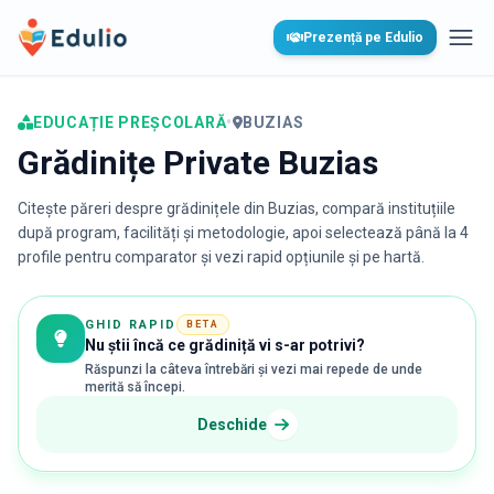
Edulio
Prezență pe Edulio
Desc
EDUCAȚIE PREȘCOLARĂ
•
BUZIAS
Grădinițe Private Buzias
Citește păreri despre grădinițele din
Buzias
, compară instituțiile
după program, facilități și metodologie, apoi selectează până la 4
profile pentru comparator și vezi rapid opțiunile și pe hartă.
GHID RAPID
BETA
Nu știi încă ce grădiniță vi s-ar potrivi?
Răspunzi la câteva întrebări și vezi mai repede de unde
merită să începi.
Deschide