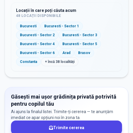
Locații în care poți căuta acum
48
LOCAȚII DISPONIBILE
Bucuresti
Bucuresti - Sector 1
Bucuresti - Sector 2
Bucuresti - Sector 3
Bucuresti - Sector 4
Bucuresti - Sector 5
Bucuresti - Sector 6
Arad
Brasov
Constanta
+ încă
38
localități
Găsești mai ușor grădinița privată potrivită
pentru copilul tău
Ai ajuns la finalul listei. Trimite-ți cererea — te anunțăm
imediat ce apar opțiuni noi în zona ta.
Trimite cererea