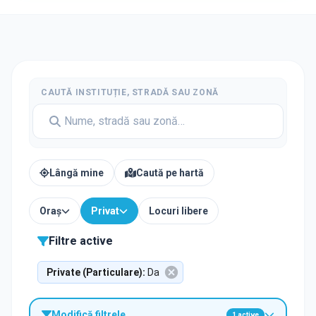
CAUTĂ INSTITUȚIE, STRADĂ SAU ZONĂ
Lângă mine
Caută pe hartă
Oraș
Privat
Locuri libere
Filtre active
Private (Particulare)
:
Da
Modifică filtrele
1
active