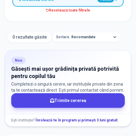
Resetează toate filtrele
TIP INSTITUȚIE
Grădinițe
0 rezultate găsite
Sortare:
ORAȘ / ZONĂ
Găsește lângă mine
Nou
Găsești mai ușor grădinița privată potrivită
pentru copilul tău
Completezi o singură cerere, iar instituțiile private din zona
ta te contactează direct. Ești primul contactat când pornim.
Trimite cererea
DISPONIBILITATE
Nu există informații despre locuri libere
Ești instituție?
Înrolează-te în program și primești 3 luni gratuit
.