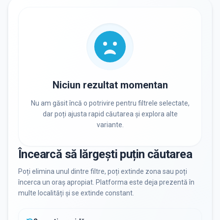
RECRUTARE
Nu există informații despre job-uri
PRIVAT / DE STAT
Toate
Private
De stat
Niciun rezultat momentan
Nu am găsit încă o potrivire pentru filtrele selectate,
dar poți ajusta rapid căutarea și explora alte
variante.
Toate Filtrele
METODOLOGIE, LIMBĂ, FACILITĂȚI
Încearcă să lărgești puțin căutarea
Resetează filtrele
Poți elimina unul dintre filtre, poți extinde zona sau poți
încerca un oraș apropiat. Platforma este deja prezentă în
multe localități și se extinde constant.