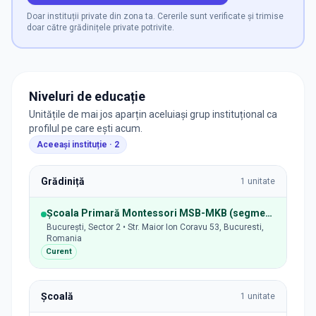
Doar instituții private din zona ta. Cererile sunt verificate și trimise
doar către grădinițele private potrivite.
Niveluri de educație
Unitățile de mai jos aparțin aceluiași grup instituțional ca
profilul pe care ești acum.
Aceeași instituție ·
2
Grădiniță
1
unitate
Școala Primară Montessori MSB-MKB (segment grădiniță)
București, Sector 2 • Str. Maior Ion Coravu 53, Bucuresti,
Romania
Curent
Școală
1
unitate