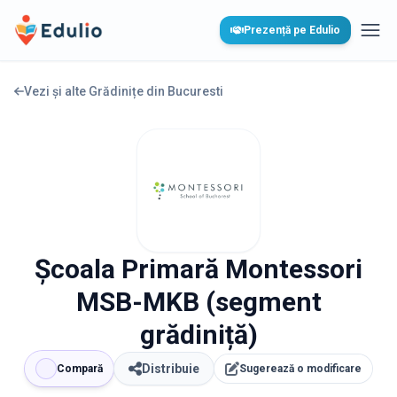
Edulio
Prezență pe Edulio
Desc
Vezi și alte Grădinițe din
Bucuresti
Școala Primară Montessori
MSB-MKB (segment
grădiniță)
Distribuie
Compară
Sugerează o modificare