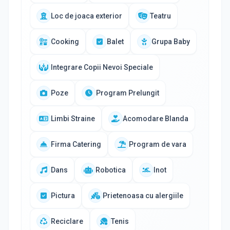
Loc de joaca exterior
Teatru
Cooking
Balet
Grupa Baby
Integrare Copii Nevoi Speciale
Poze
Program Prelungit
Limbi Straine
Acomodare Blanda
Firma Catering
Program de vara
Dans
Robotica
Inot
Pictura
Prietenoasa cu alergiile
Reciclare
Tenis