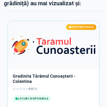
grădiniță) au mai vizualizat și:
PARTENER EDULIO
Gradinita Tărâmul Cunoașterii -
Colentina
0.0
(
0
)
LOCURI DISPONIBILE