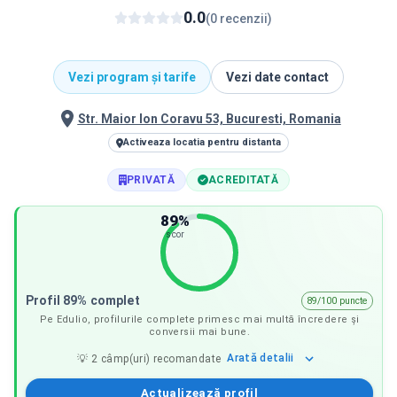
0.0
(
0
recenzii
)
Vezi program și tarife
Vezi date contact
Str. Maior Ion Coravu 53, Bucuresti, Romania
Activeaza locatia pentru distanta
PRIVATĂ
ACREDITATĂ
89
%
scor
Profil 89% complet
89/100 puncte
Pe Edulio, profilurile complete primesc mai multă încredere și
conversii mai bune.
Arată
detalii
💡
2
câmp(uri) recomandate
Actualizează profil