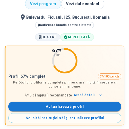
Vezi program
Vezi date contact
Bulevardul Ficusului 25, Bucuresti, Romania
Activeaza locatia pentru distanta
DE STAT
ACREDITATĂ
67
%
scor
Profil 67% complet
67/100 puncte
Pe Edulio, profilurile complete primesc mai multă încredere și
conversii mai bune.
Arată
detalii
💡
5
câmp(uri) recomandate
Actualizează profil
Solicită instituției să își actualizeze profilul