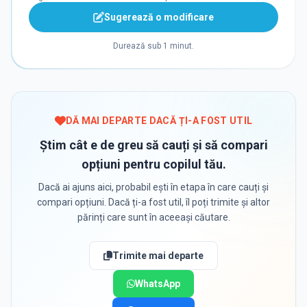
Sugerează o modificare
Durează sub 1 minut.
DĂ MAI DEPARTE DACĂ ȚI-A FOST UTIL
Știm cât e de greu să cauți și să compari
opțiuni pentru copilul tău.
Dacă ai ajuns aici, probabil ești în etapa în care cauți și
compari opțiuni. Dacă ți-a fost util, îl poți trimite și altor
părinți care sunt în aceeași căutare.
Trimite mai departe
WhatsApp