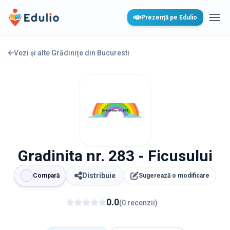
Edulio
Prezență pe Edulio
Desc
Vezi și alte Grădinițe din
Bucuresti
Gradinita nr. 283 - Ficusului
Distribuie
Compară
Sugerează o modificare
0.0
(
0
recenzii
)