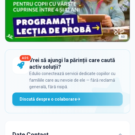
AD
ADS
Vrei să ajungi la părinții care caută
activ soluții?
Edulio conectează servicii dedicate copiilor cu
familiile care au nevoie de ele — fără reclamă
generală, fără risipă.
Discută despre o colaborare
Date Contact