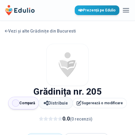
Edulio
Prezență pe Edulio
Desc
Vezi și alte Grădinițe din
Bucuresti
Grădinița nr. 205
Distribuie
Compară
Sugerează o modificare
0.0
(
0
recenzii
)