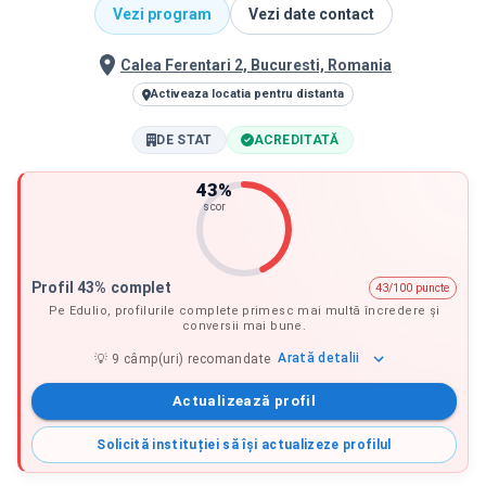
Vezi program
Vezi date contact
Calea Ferentari 2, Bucuresti, Romania
Activeaza locatia pentru distanta
DE STAT
ACREDITATĂ
43
%
scor
Profil 43% complet
43/100 puncte
Pe Edulio, profilurile complete primesc mai multă încredere și
conversii mai bune.
Arată
detalii
💡
9
câmp(uri) recomandate
Actualizează profil
Solicită instituției să își actualizeze profilul