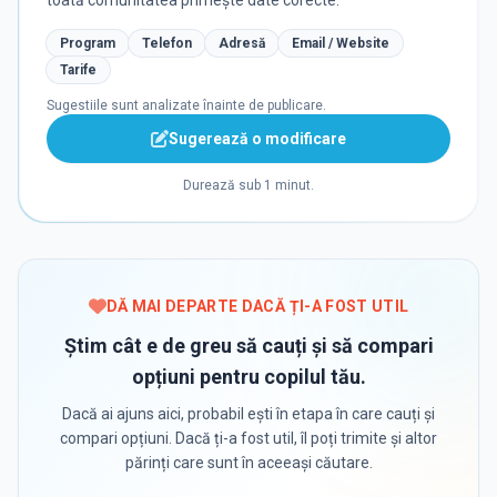
toată comunitatea primește date corecte.
Program
Telefon
Adresă
Email / Website
Tarife
Sugestiile sunt analizate înainte de publicare.
Sugerează o modificare
Durează sub 1 minut.
DĂ MAI DEPARTE DACĂ ȚI-A FOST UTIL
Știm cât e de greu să cauți și să compari
opțiuni pentru copilul tău.
Dacă ai ajuns aici, probabil ești în etapa în care cauți și
compari opțiuni. Dacă ți-a fost util, îl poți trimite și altor
părinți care sunt în aceeași căutare.