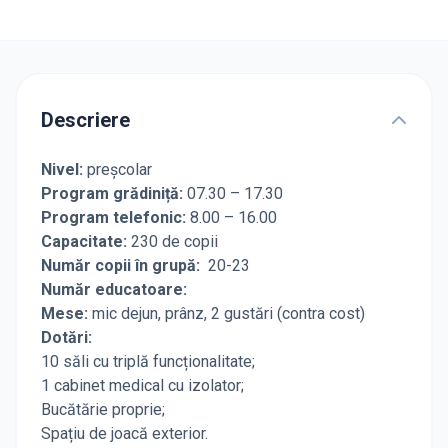
Descriere
Nivel:
preșcolar
Program grădiniță:
07.30 – 17.30
Program telefonic:
8.00 – 16.00
Capacitate:
230 de copii
Număr copii în grupă:
20-23
Număr educatoare:
Mese:
mic dejun, prânz, 2 gustări (contra cost)
Dotări:
10 săli cu triplă funcționalitate;
1 cabinet medical cu izolator;
Bucătărie proprie;
Spațiu de joacă exterior.