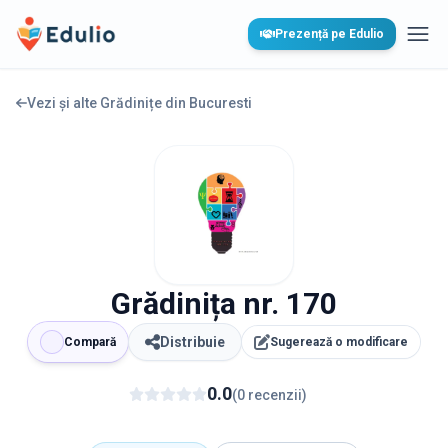
Edulio
Prezență pe Edulio
Desc
Vezi și alte Grădinițe din
Bucuresti
Grădinița nr. 170
Distribuie
Compară
Sugerează o modificare
0.0
(
0
recenzii
)