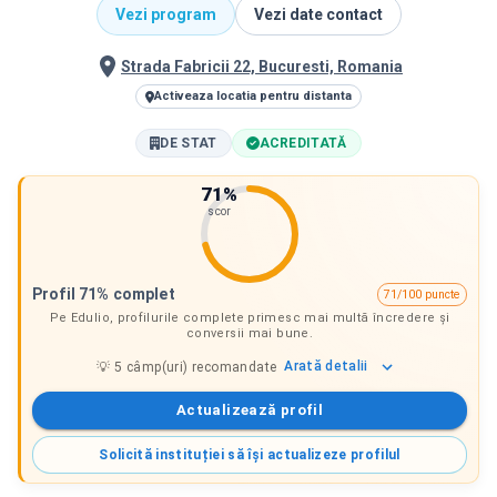
Vezi program
Vezi date contact
Strada Fabricii 22, Bucuresti, Romania
Activeaza locatia pentru distanta
DE STAT
ACREDITATĂ
71
%
scor
Profil 71% complet
71/100 puncte
Pe Edulio, profilurile complete primesc mai multă încredere și
conversii mai bune.
Arată
detalii
💡
5
câmp(uri) recomandate
Actualizează profil
Solicită instituției să își actualizeze profilul