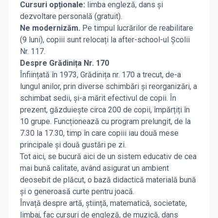
Cursuri opționale:
limba engleză, dans și
dezvoltare personală (gratuit).
Ne modernizăm.
Pe timpul lucrărilor de reabilitare
(9 luni), copiii sunt relocați la after-school-ul Școlii
Nr. 117.
Despre Grădinița Nr. 170
Înființată în 1973, Grădinița nr. 170 a trecut, de-a
lungul anilor, prin diverse schimbări și reorganizări, a
schimbat sedii, și-a mărit efectivul de copii. În
prezent, găzduiește circa 200 de copii, împărțiți în
10 grupe. Funcționează cu program prelungit, de la
7.30 la 17.30, timp în care copiii iau două mese
principale și două gustări pe zi.
Tot aici, se bucură aici de un sistem educativ de cea
mai bună calitate, având asigurat un ambient
deosebit de plăcut, o bază didactică materială bună
şi o generoasă curte pentru joacă.
Învață despre artă, știință, matematică, societate,
limbaj, fac cursuri de engleză, de muzică, dans