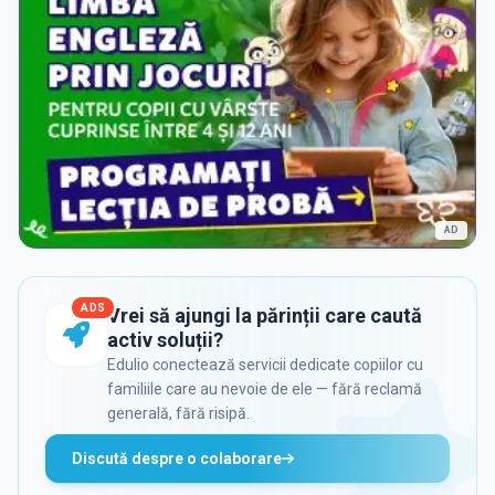
AD
ADS
Vrei să ajungi la părinții care caută
activ soluții?
Edulio conectează servicii dedicate copiilor cu
familiile care au nevoie de ele — fără reclamă
generală, fără risipă.
Discută despre o colaborare