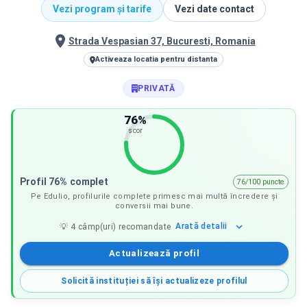
Vezi program și tarife
Vezi date contact
Strada Vespasian 37, Bucuresti, Romania
Activeaza locatia pentru distanta
PRIVATĂ
76
%
scor
Profil 76% complet
76/100 puncte
Pe Edulio, profilurile complete primesc mai multă încredere și
conversii mai bune.
Arată
detalii
💡
4
câmp(uri) recomandate
Actualizează profil
Solicită instituției să își actualizeze profilul