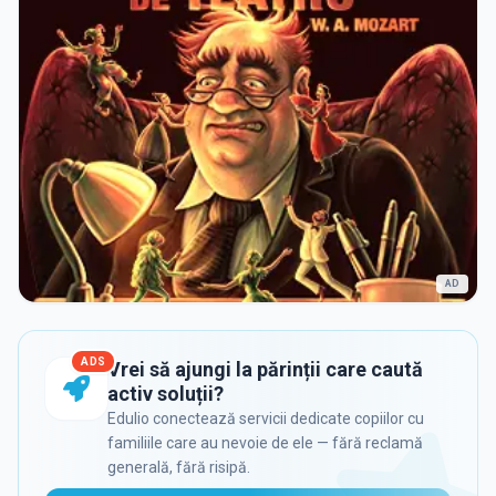
AD
ADS
Vrei să ajungi la părinții care caută
activ soluții?
Edulio conectează servicii dedicate copiilor cu
familiile care au nevoie de ele — fără reclamă
generală, fără risipă.