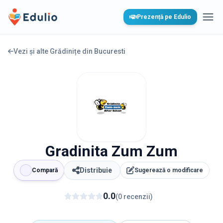
Edulio
Prezență pe Edulio
Desc
Vezi și alte Grădinițe din
Bucuresti
Gradinita Zum Zum
Distribuie
Compară
Sugerează o modificare
0.0
(
0
recenzii
)