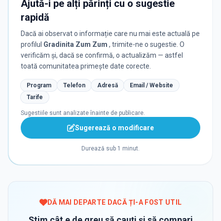
Ajută-i pe alți părinți cu o sugestie
rapidă
Dacă ai observat o informație care nu mai este actuală pe
profilul
Gradinita Zum Zum
, trimite-ne o sugestie. O
verificăm și, dacă se confirmă, o actualizăm — astfel
toată comunitatea primește date corecte.
Program
Telefon
Adresă
Email / Website
Tarife
Sugestiile sunt analizate înainte de publicare.
Sugerează o modificare
Durează sub 1 minut.
DĂ MAI DEPARTE DACĂ ȚI-A FOST UTIL
Știm cât e de greu să cauți și să compari