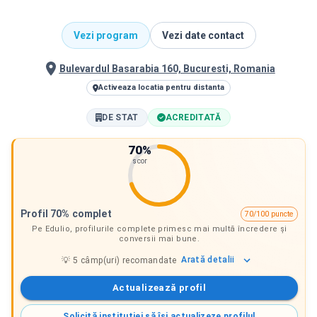
Vezi program
Vezi date contact
Bulevardul Basarabia 160, Bucuresti, Romania
Activeaza locatia pentru distanta
DE STAT
ACREDITATĂ
70
%
scor
Profil 70% complet
70/100 puncte
Pe Edulio, profilurile complete primesc mai multă încredere și
conversii mai bune.
Arată
detalii
💡
5
câmp(uri) recomandate
Actualizează profil
Solicită instituției să își actualizeze profilul