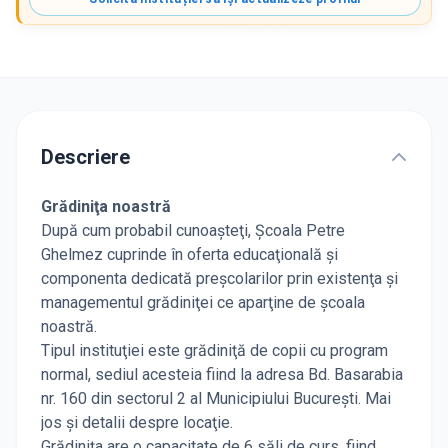
Descriere
Grădiniţa noastră
După cum probabil cunoaşteţi,
Şcoala Petre
Ghelmez
cuprinde în oferta educaţională şi
componenta dedicată preşcolarilor prin existenţa şi
managementul grădiniţei ce aparţine de şcoala
noastră.
Tipul instituţiei este grădiniţă de copii cu program
normal, sediul acesteia fiind la adresa Bd. Basarabia
nr. 160 din sectorul 2 al Municipiului Bucureşti. Mai
jos şi detalii despre locaţie.
Grădiniţa are o capacitate de 6 săli de curs, fiind