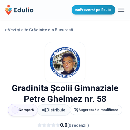
Edulio
Prezență pe Edulio
Desc
Vezi și alte Grădinițe din
Bucuresti
Gradinita Școlii Gimnaziale
Petre Ghelmez nr. 58
Distribuie
Compară
Sugerează o modificare
0.0
(
0
recenzii
)