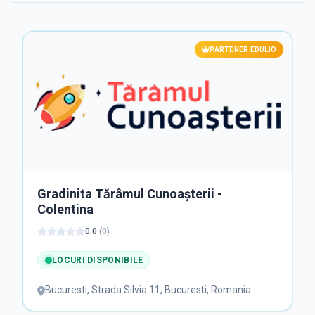
PARTENER EDULIO
Gradinita Tărâmul Cunoașterii -
Colentina
0.0
(
0
)
LOCURI DISPONIBILE
Bucuresti
,
Strada Silvia 11, Bucuresti, Romania