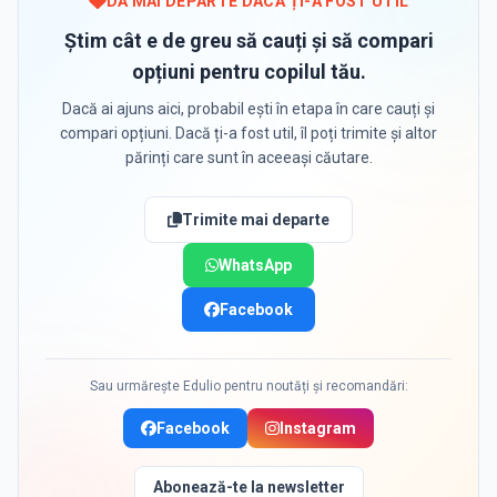
DĂ MAI DEPARTE DACĂ ȚI-A FOST UTIL
Știm cât e de greu să cauți și să compari
opțiuni pentru copilul tău.
Dacă ai ajuns aici, probabil ești în etapa în care cauți și
compari opțiuni. Dacă ți-a fost util, îl poți trimite și altor
părinți care sunt în aceeași căutare.
Trimite mai departe
WhatsApp
Facebook
Sau urmărește Edulio pentru noutăți și recomandări:
Facebook
Instagram
Abonează-te la newsletter