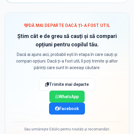
DĂ MAI DEPARTE DACĂ ȚI-A FOST UTIL
Știm cât e de greu să cauți și să compari
opțiuni pentru copilul tău.
Dacă ai ajuns aici, probabil ești în etapa în care cauți și
compari opțiuni. Dacă ți-a fost util, îl poți trimite și altor
părinți care sunt în aceeași căutare.
Trimite mai departe
WhatsApp
Facebook
Sau urmărește Edulio pentru noutăți și recomandări: