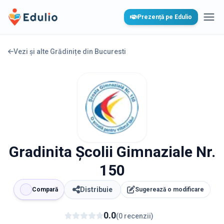
Edulio
Prezență pe Edulio
Desc
Vezi și alte Grădinițe din
Bucuresti
Gradinita Școlii Gimnaziale Nr.
150
Distribuie
Compară
Sugerează o modificare
0.0
(
0
recenzii
)