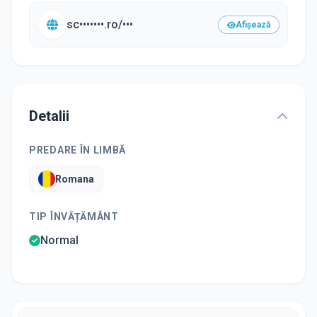
sc•••••••.ro/•••
Afișează
Detalii
PREDARE ÎN LIMBĂ
Romana
TIP ÎNVĂȚĂMÂNT
Normal