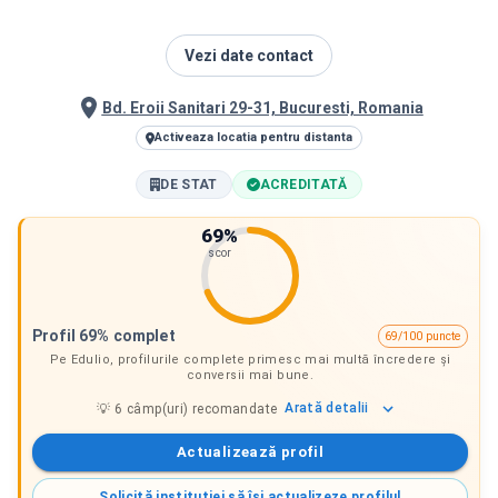
Vezi date contact
Bd. Eroii Sanitari 29-31, Bucuresti, Romania
Activeaza locatia pentru distanta
DE STAT
ACREDITATĂ
69
%
scor
Profil 69% complet
69/100 puncte
Pe Edulio, profilurile complete primesc mai multă încredere și
conversii mai bune.
Arată
detalii
💡
6
câmp(uri) recomandate
Actualizează profil
Solicită instituției să își actualizeze profilul