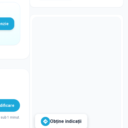
enzie
ificare
sub 1 minut.
Obține indicații