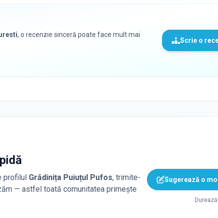
uresti
, o recenzie sinceră poate face mult mai
Scrie o rec
apidă
 profilul
Grădinița Puiuțul Pufos
, trimite-
Sugerează o mod
lizăm — astfel toată comunitatea primește
Durează 