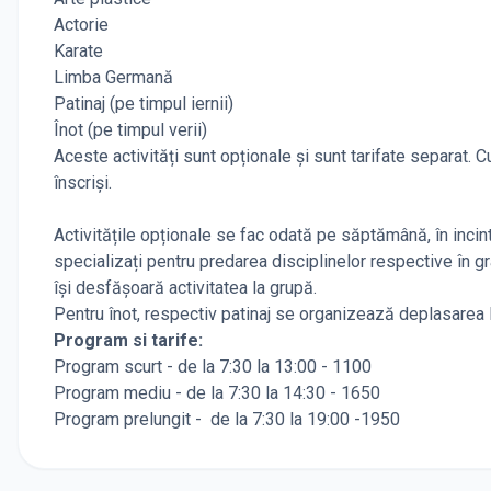
Actorie
Karate
Limba Germană
Patinaj (pe timpul iernii)
Înot (pe timpul verii)
Aceste activități sunt opționale și sunt tarifate separat. 
înscriși.
Activitățile opționale se fac odată pe săptămână, în incint
specializați pentru predarea disciplinelor respective în g
își desfășoară activitatea la grupă.
Pentru înot, respectiv patinaj se organizează deplasarea l
Program si tarife:
Program scurt - de la 7:30 la 13:00 - 1100
Program mediu - de la 7:30 la 14:30 - 1650
Program prelungit - de la 7:30 la 19:00 -1950