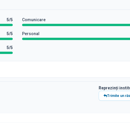
5
/5
Comunicare
5
/5
Personal
5
/5
Reprezinți instit
Trimite un ră