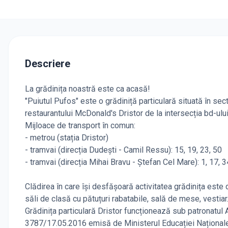
Descriere
La grădinița noastră este ca acasă!
"Puiutul Pufos" este o grădiniță particulară situată în sec
restaurantului McDonald's Dristor de la intersecția bd-ulu
Mijloace de transport în comun:
- metrou (stația Dristor)
- tramvai (direcția Dudești - Camil Ressu): 15, 19, 23, 50
- tramvai (direcția Mihai Bravu - Ștefan Cel Mare): 1, 17, 3
Clădirea în care își desfășoară activitatea grădinița este 
săli de clasă cu pătuțuri rabatabile, sală de mese, vestia
Grădinița particulară Dristor funcționează sub patronatul As
3787/17.05.2016 emisă de Ministerul Educației Naționale