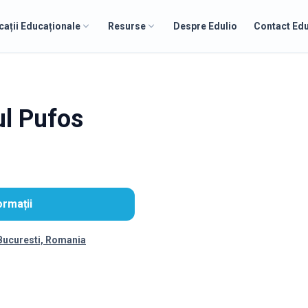
cații Educaționale
Resurse
Despre Edulio
Contact Edu
ul Pufos
ormații
 Bucuresti, Romania