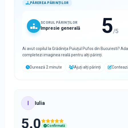
PĂREREA PĂRINȚILOR
5
SCORUL PĂRINȚILOR
Impresie generală
/5
Ai avut copilul la
Grădinița Puiuțul Pufos
din
Bucuresti
? Ada
completezi imaginea reală pentru alți părinți.
Durează 2 minute
Ajuți alți părinți
Contează
I
Iulia
5.0
Confirmată