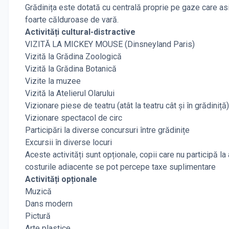
Grădinița este dotată cu centrală proprie pe gaze care asig
foarte călduroase de vară.
Activități cultural-distractive
VIZITĂ LA MICKEY MOUSE (Dinsneyland Paris)
Vizită la Grădina Zoologică
Vizită la Grădina Botanică
Vizite la muzee
Vizită la Atelierul Olarului
Vizionare piese de teatru (atât la teatru cât și în grădiniță)
Vizionare spectacol de circ
Participări la diverse concursuri între grădinițe
Excursii în diverse locuri
Aceste activități sunt opționale, copii care nu participă la 
costurile adiacente se pot percepe taxe suplimentare
Activități opționale
Muzică
Dans modern
Pictură
Arte plastice