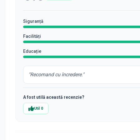
Siguranță
Facilități
Educație
"
Recomand cu încredere.
"
A fost utilă această recenzie?
Util
0