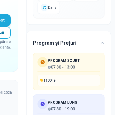
Dans
ost
zii
 părere
Program și Prețuri
icientă.
PROGRAM SCURT
07:30
-
13:00
1100 lei
05.2026
PROGRAM LUNG
07:30
-
19:00