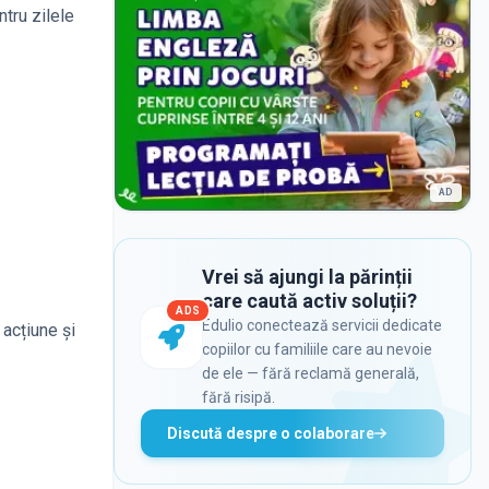
ntru zilele
AD
Vrei să ajungi la părinții
care caută activ soluții?
ADS
Edulio conectează servicii dedicate
 acțiune și
copiilor cu familiile care au nevoie
de ele — fără reclamă generală,
fără risipă.
Discută despre o colaborare