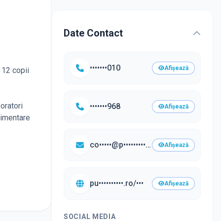
Date Contact
•••••••010
Afișează
 12 copii
oratori
•••••••968
Afișează
limentare
co•••••@p•••••••••••.ro
Afișează
pu••••••••••.ro/•••
Afișează
SOCIAL MEDIA