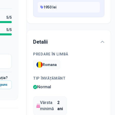
1950 lei
5
/5
5
/5
Detalii
PREDARE ÎN LIMBĂ
Romana
uția?
TIP ÎNVĂȚĂMÂNT
spuns
Normal
Vârsta
2
minimă
ani