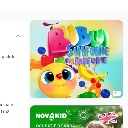
n spatele
AD
în patru
60 m2.