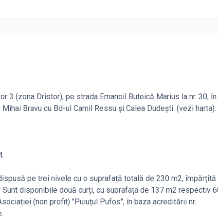
tor 3 (zona Dristor), pe strada Emanoil Buteică Marius la nr. 30, î
i Mihai Bravu cu Bd-ul Camil Ressu și Calea Dudești. (vezi harta).
4
dispusă pe trei nivele cu o suprafață totală de 230 m2, împărțită 
r. Sunt disponibile două curți, cu suprafața de 137 m2 respectiv 
ociației (non profit) "Puiuțul Pufos", în baza acreditării nr.
.