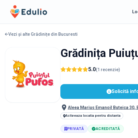
Edulio
Lo
Vezi și alte Grădinițe din
Bucuresti
Grădinița Puiuț
5.0
(
1
recenzie
)
Solicită inf
Aleea Marius Emanoil Buteica 30,
Activeaza locatia pentru distanta
PRIVATĂ
ACREDITATĂ