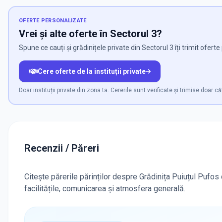
OFERTE PERSONALIZATE
Vrei și alte oferte în Sectorul 3?
Spune ce cauți și grădinițele private din Sectorul 3 îți trimit ofert
Cere oferte de la instituții private
Doar instituții private din zona ta. Cererile sunt verificate și trimise doar căt
Recenzii / Păreri
Citește părerile părinților despre Grădinița Puiuțul Pufos 
facilitățile, comunicarea și atmosfera generală.