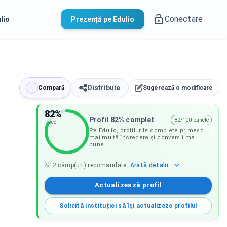
Conectare
lio
Prezență pe Edulio
Distribuie
Compară
Sugerează o modificare
82
%
Profil 82% complet
82/100 puncte
scor
Pe Edulio, profilurile complete primesc
mai multă încredere și conversii mai
bune.
Arată
detalii
💡
2
câmp(uri) recomandate
Actualizează profil
Solicită instituției să își actualizeze profilul