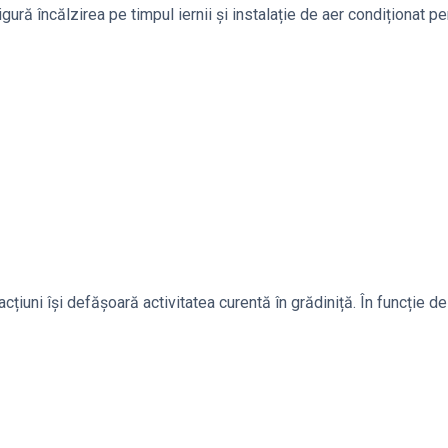
ură încălzirea pe timpul iernii și instalație de aer condiționat pe
acțiuni își defășoară activitatea curentă în grădiniță. În funcție de