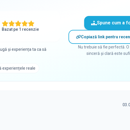
Spune cum a f
Bazat pe
1
recenzie
Copiază link pentru recen
Nu trebuie să fie perfectă. O
ugă și experiența ta ca să
sinceră și clară este suf
 experiențele reale
03.