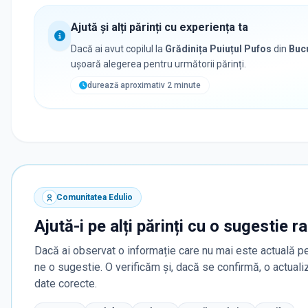
Ajută și alți părinți cu experiența ta
Dacă ai avut copilul la
Grădinița Puiuțul Pufos
din
Buc
ușoară alegerea pentru următorii părinți.
durează aproximativ 2 minute
Comunitatea Edulio
Ajută-i pe alți părinți cu o sugestie r
Dacă ai observat o informație care nu mai este actuală pe
ne o sugestie. O verificăm și, dacă se confirmă, o actua
date corecte.