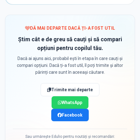
DĂ MAI DEPARTE DACĂ ȚI-A FOST UTIL
Știm cât e de greu să cauți și să compari
opțiuni pentru copilul tău.
Dacă ai ajuns aici, probabil ești în etapa în care cauți și
compari opțiuni. Dacă ți-a fost util, îl poți trimite și altor
părinți care sunt în aceeași căutare.
Trimite mai departe
WhatsApp
Facebook
Sau urmărește Edulio pentru noutăți și recomandări: