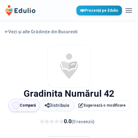
Edulio
Prezență pe Edulio
Desc
Vezi și alte Grădinițe din
Bucuresti
Gradinita Numărul 42
Distribuie
Compară
Sugerează o modificare
0.0
(
0
recenzii
)