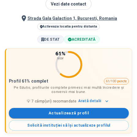
Vezi date contact
Strada Gala Galaction 1, Bucuresti, Romania
Activeaza locatia pentru distanta
DE STAT
ACREDITATĂ
61
%
scor
Profil 61% complet
61/100 puncte
Pe Edulio, profilurile complete primesc mai multă încredere și
conversii mai bune.
Arată
detalii
💡
7
câmp(uri) recomandate
Actualizează profil
Solicită instituției să își actualizeze profilul