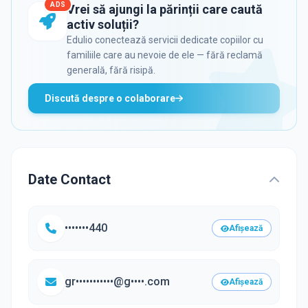
ADS
Vrei să ajungi la părinții care caută
activ soluții?
Edulio conectează servicii dedicate copiilor cu
familiile care au nevoie de ele — fără reclamă
generală, fără risipă.
Discută despre o colaborare
Date Contact
•••••••440
Afișează
gr•••••••••••@g••••.com
Afișează