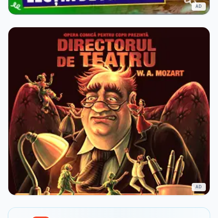
AD
AD