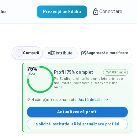
Conectare
lio
Prezență pe Edulio
Distribuie
Compară
Sugerează o modificare
75
%
Profil 75% complet
75/100 puncte
scor
Pe Edulio, profilurile complete primesc
mai multă încredere și conversii mai
bune.
Arată
detalii
💡
4
câmp(uri) recomandate
Actualizează profil
Solicită instituției să își actualizeze profilul