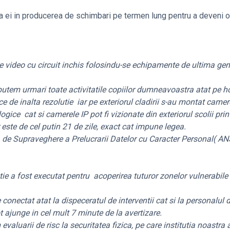
a ei in producerea de schimbari pe termen lung pentru a deveni o
 video cu circuit inchis folosindu-se echipamente de ultima gen
urmari toate activitatile copiilor dumneavoastra atat pe hol
ice de inalta rezolutie iar pe exteriorul cladirii s-au montat camer
ice cat si camerele IP pot fi vizionate din exteriorul scolii prin
 este de cel putin 21 de zile, exact cat impune legea.
de Supraveghere a Prelucrarii Datelor cu Caracter Personal( 
 fost executat pentru acoperirea tuturor zonelor vulnerabile 
tat atat la dispeceratul de interventii cat si la personalul 
ot ajunge in cel mult 7 minute de la avertizare.
rii de risc la securitatea fizica, pe care institutia noastra a