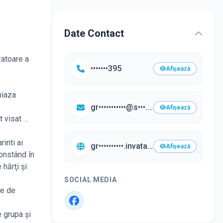
Date Contact
zatoare a
•••••••395
Afișează
miaza
gr•••••••••••@s•••.ismb.ro
Afișează
t visat …
inti ai
gr••••••••••.invatamantsector3.ro/•••
Afișează
constând în
 hărţi şi
SOCIAL MEDIA
le de
e grupa şi