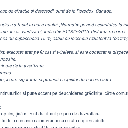
de efractie si detectorii, sunt de la Paradox- Canada.
s-a facut in baza noului „Normativ privind securitatea la in
semnalizare și avertizare”, indicativ P118/3-2015: distanta maxima
tor sa nu depaseasca 15 m, cablu de incendiu rezistent la foc tim
cutat atat pe fir cat si wireless, si este conectat la dispece
 noastre.
ute de la avertizare.
mens.
ate pentru siguranta si protectia copiiilor dumneavoastra
ontinuturilor si pune accent pe deschiderea grădiniței către comun
:
piilor, ținând cont de ritmul propriu de dezvoltare
 de a comunica si interactiona cu alti copii și adulți
incurajarea creativității și a imaginației