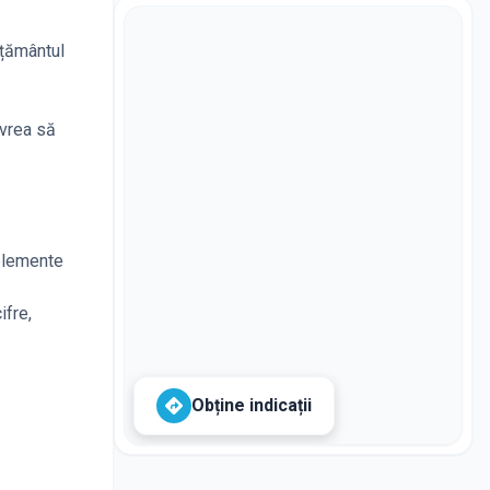
ățământul
 vrea să
 elemente
ifre,
Obține indicații