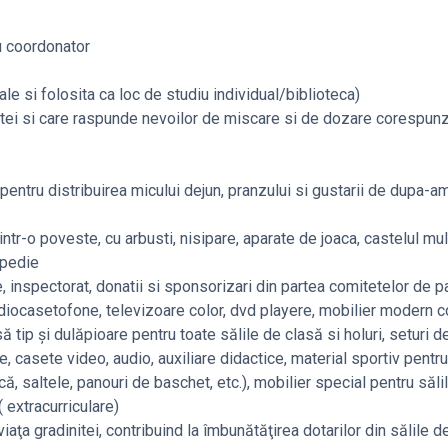
u coordonator
le si folosita ca loc de studiu individual/biblioteca)
stei si care raspunde nevoilor de miscare si de dozare corespun
pentru distribuirea micului dejun, pranzului si gustarii de dupa-a
 intr-o poveste, cu arbusti, nisipare, aparate de joaca, castelul mul
opedie
, inspectorat, donatii si sponsorizari din partea comitetelor de par
radiocasetofone, televizoare color, dvd playere, mobilier modern 
tip şi dulăpioare pentru toate sălile de clasă si holuri, seturi de
e, casete video, audio, auxiliare didactice, material sportiv pentru
că, saltele, panouri de baschet, etc.), mobilier special pentru săli
( extracurriculare)
 viaţa gradinitei, contribuind la îmbunătăţirea dotarilor din sălile d