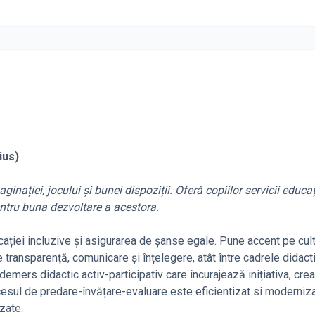
ius)
i, jocului și bunei dispoziții. Oferă copiilor servicii educaț
entru buna dezvoltare a acestora.
 incluzive și asigurarea de șanse egale. Pune accent pe cult
 transparență, comunicare și înțelegere, atât între cadrele didacti
demers didactic activ-participativ care încurajează inițiativa, crea
ocesul de predare-învățare-evaluare este eficientizat si moderniz
zate.