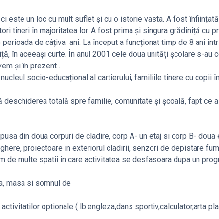
 un loc cu mult suflet și cu o istorie vasta. A fost înființată 
tori tineri în majoritatea lor. A fost prima și singura grădiniță cu 
o perioada de câțiva ani. La început a funcționat timp de 8 ani înt
iță, în aceeași curte. În anul 2001 cele doua unități școlare s-au
em și în prezent .
l socio-educațional al cartierului, familiile tinere cu copii î
ă deschiderea totală spre familie, comunitate și școală, fapt ce a 
sa din doua corpuri de cladire, corp A- un etaj si corp B- doua e
here, proiectoare in exteriorul cladirii, senzori de depistare fum
em de multe spatii in care activitatea se desfasoara dupa un pro
ica, masa si somnul de
ctivitatilor optionale ( lb.engleza,dans sportiv,calculator,arta pla