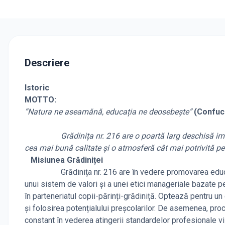
Descriere
Istoric
MOTTO:
”Natura ne aseamănă, educația ne deosebește”
(Confuc
Grădinița nr. 216 are o poartă larg deschisă imaginație
cea mai bună calitate și o atmosferă cât mai potrivită p
Misiunea Grădiniței
Grădinița nr. 216 are în vedere promovarea educației
unui sistem de valori și a unei etici manageriale bazate pe
în parteneriatul copii-părinți-grădiniță. Optează pentru un 
și folosirea potențialului preșcolarilor. De asemenea, pr
constant în vederea atingerii standardelor profesionale vi