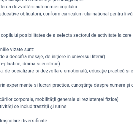
rea dezvoltării autonomiei copilului
educative obligatorii, conform curriculum-ului national pentru înv
 copilului posibilitatea de a selecta sectorul de activitate la care
ile vizate sunt:
 descifra mesaje, de inițiere în universul literar)
-plastice, drama si euritmie)
de socializare si dezvoltare emoțională, educaţie practică şi
n experimente si lucrari practice, cunoștințe despre numere şi c
or corporale, mobilității generale si rezistenței fizice)
tivități ce includ tranziții și rutine.
trașcolare diversificate.