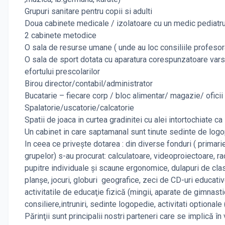
Grupuri sanitare pentru copii si adulti
Doua cabinete medicale / izolatoare cu un medic pediatr
2 cabinete metodice
O sala de resurse umane ( unde au loc consiliile profesora
O sala de sport dotata cu aparatura corespunzatoare var
efortului prescolarilor
Birou director/contabil/administrator
Bucatarie – fiecare corp / bloc alimentar/ magazie/ oficii 
Spalatorie/uscatorie/calcatorie
Spatii de joaca in curtea gradinitei cu alei intortochiate ca
Un cabinet in care saptamanal sunt tinute sedinte de log
In ceea ce priveşte dotarea : din diverse fonduri ( primarie
grupelor) s-au procurat: calculatoare, videoproiectoare, 
pupitre individuale şi scaune ergonomice, dulapuri de clasă 
planşe, jocuri, globuri geografice, zeci de CD-uri educativ
activitatile de educaţie fizică (mingii, aparate de gimnasti
consiliere,intruniri, sedinte logopedie, activitati optionale 
Părinţii sunt principalii nostri parteneri care se implică în