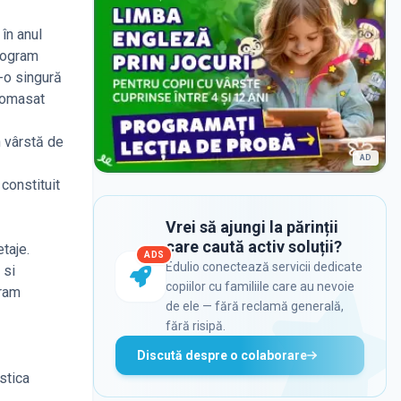
în anul
program
r-o singură
 comasat
n vârstă de
AD
constituit
Vrei să ajungi la părinții
care caută activ soluții?
taje.
ADS
Edulio conectează servicii dedicate
 si
copiilor cu familiile care au nevoie
gram
de ele — fără reclamă generală,
fără risipă.
Discută despre o colaborare
stica