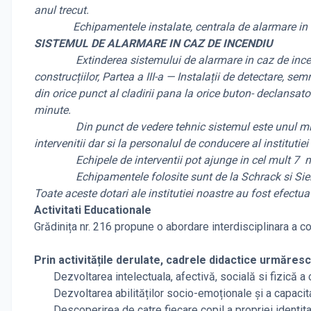
anul trecut.
Echipamentele instalate, centrala de alarmare in caz 
SISTEMUL DE ALARMARE IN CAZ DE INCENDIU
Extinderea sistemului de alarmare in caz de incendiu 
construcțiilor, Partea a III-a — Instalații de detectare, 
din orice punct al cladirii pana la orice buton- declansa
minute.
Din punct de vedere tehnic sistemul este unul mixt, exe
intervenitii dar si la personalul de conducere al institutiei
Echipele de interventii pot ajunge in cel mult 7 min
Echipamentele folosite sunt de la Schrack si Sie
Toate aceste dotari ale institutiei noastre au fost efectu
Activitati Educationale
Grădinița nr. 216 propune o abordare interdisciplinara a c
Prin activitățile derulate, cadrele didactice urmăresc
Dezvoltarea intelectuala, afectivă, socială si fizică a co
Dezvoltarea abilităților socio-emoționale și a capacitatii
Descoperirea de catre fiecare copil a propriei identitati, 