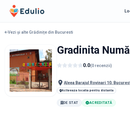
Edulio
Lo
Vezi și alte Grădinițe din
Bucuresti
Gradinita Numă
0.0
(
0
recenzii
)
Aleea Barajul Rovinari 10, Bucures
Activeaza locatia pentru distanta
DE STAT
ACREDITATĂ