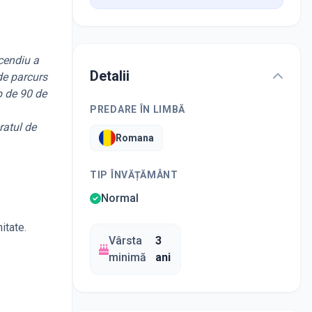
cendiu a
Detalii
 de parcurs
p de 90 de
PREDARE ÎN LIMBĂ
ratul de
Romana
TIP ÎNVĂȚĂMÂNT
Normal
itate.
Vârsta
3
minimă
ani