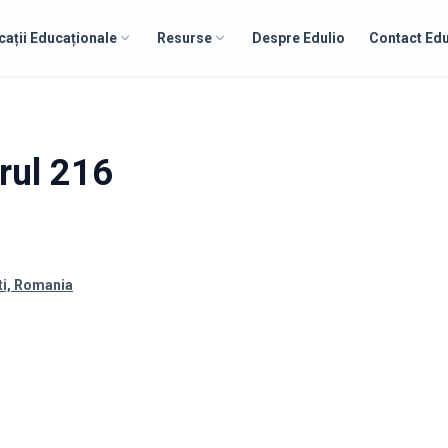
cații Educaționale
Resurse
Despre Edulio
Contact Edu
rul 216
ti, Romania