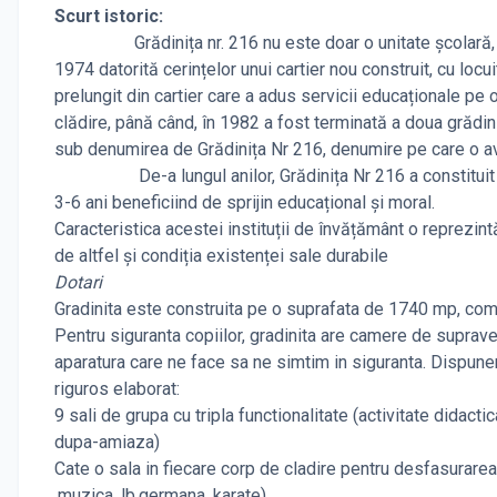
Scurt istoric:
Grădinița nr. 216 nu este doar o unitate școlară, ci este
1974 datorită cerințelor unui cartier nou construit, cu locui
prelungit din cartier care a adus servicii educaționale pe 
clădire, până când, în 1982 a fost terminată a doua grădin
sub denumirea de Grădinița Nr 216, denumire pe care o av
De-a lungul anilor, Grădinița Nr 216 a constituit nucleu
3-6 ani beneficiind de sprijin educațional și moral.
Caracteristica acestei instituții de învățământ o reprezint
de altfel și condiția existenței sale durabile
Dotari
Gradinita este construita pe o suprafata de 1740 mp, compu
Pentru siguranta copiilor, gradinita are camere de supraveg
aparatura care ne face sa ne simtim in siguranta. Dispun
riguros elaborat:
9 sali de grupa cu tripla functionalitate (activitate didact
dupa-amiaza)
Cate o sala in fiecare corp de cladire pentru desfasurarea a
,muzica, lb.germana, karate)