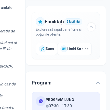
 unitate
Facilități
2
facilități
Explorează rapid beneficiile și
eratie de
opțiunile oferite.
uri cat si
e IP de
Dans
Limbi Straine
ANSPDCP)
Program
in caz de
de
PROGRAM LUNG
07:30
-
17:30
 facut-o