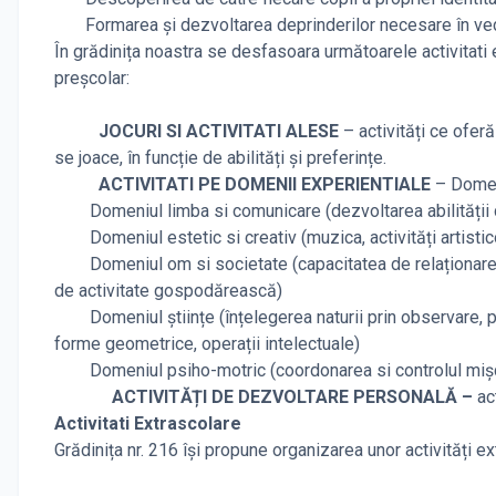
Formarea și dezvoltarea deprinderilor necesare în vede
În grădinița noastra se desfasoara următoarele activitati 
preșcolar:
JOCURI SI ACTIVITATI ALESE
– activități ce oferă
se joace, în funcție de abilități și preferințe.
ACTIVITATI PE
DOMENII EXPERIENTIALE
– Domeni
Domeniul limba si comunicare (dezvoltarea abilității de a
Domeniul estetic si creativ (muzica, activități artistico
Domeniul om si societate (capacitatea de relaționarea, 
de activitate gospodărească)
Domeniul științe (înțelegerea naturii prin observare, pri
forme geometrice, operații intelectuale)
Domeniul psiho-motric (coordonarea si controlul mișcăril
ACTIVITĂȚI DE DEZVOLTARE PERSONALĂ –
ac
Activitati Extrascolare
Grădinița nr. 216 își propune organizarea unor activități ex