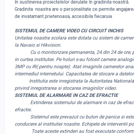
în sustinerea proiectelelor derulate în gradinita noastră.
Gradinita noastra are o personalitate ce permite angajare
de invatamant prietenoasa, accesibila fiecaruia.
SISTEMUL DE CAMERE VIDEO CU CIRCUIT INCHIS
Unitatea noastra scolara este dotata cu sistem de camere
la Navaio si Hikvision.
Cu o monitorizare permanenta, 24 din 24 de ore, putem 
in curtea institutiei. Pe holuri s-au folosit camere analog
3MP cu IR( pentru noapte). Atat imaginile camerelor analog
intermediul internetului. Capacitatea de stocare a datelor
Institutia este inregistrata la Autoritatea Nationala 
privind inregistrarea si stocarea imaginilor video.
SISTEMUL DE ALARMARE IN CAZ DE EFRACTIE
Extinderea sistemului de alarmare in caz de efractie a
efractie.
Sistemul este prevazut cu buton de panica si este conec
conducere al institutiei noastre. Echipele de interventii p
Toate aceste extinderi au fost executate conform evalua