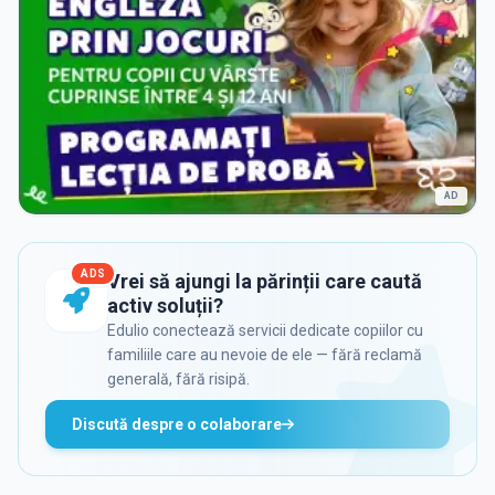
AD
ADS
Vrei să ajungi la părinții care caută
activ soluții?
Edulio conectează servicii dedicate copiilor cu
familiile care au nevoie de ele — fără reclamă
generală, fără risipă.
Discută despre o colaborare