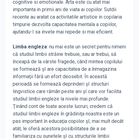
cognitive si emotionale. Arta este cu atat mai
importanta in primii ani de viata ai copiilor. Sutdii
recente au aratat ca activitatile artistice in copilaria
timpurie dezvolta capacitatea mentala a copiilor,
ajutandu-I sa invete mai repede si mai eficient.
Limba engleza
: nu mai este un secret pentru nimeni
că studiul limbii străine trebuie, sau ar trebui, să
înceapă de la vârste fragede, când mintea copilului
se formează şI are capacitatea de a înmagazina
informaţii fără un efort deosebit. În această
perioadă se formează deprinderi şI structuri
lingvistice care rămân peste ani şI care vor facilita
studiul limbii engleze la nivele mai profunde.
Ţinând cont de toate aceste lucruri, credem că
studiul limbii engleze în grădiniţa noastra este un
pas important în educaţia copiilor şI, mai mult decât
atât, le oferă acestora posibilitatea de a se
familiariza cu sunetele şI cu structurile limbii