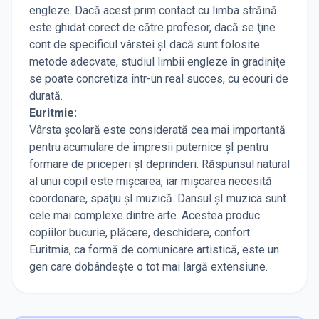
engleze. Dacă acest prim contact cu limba străină
este ghidat corect de către profesor, dacă se ţine
cont de specificul vârstei şI dacă sunt folosite
metode adecvate, studiul limbii engleze în gradiniţe
se poate concretiza într-un real succes, cu ecouri de
durată.
Euritmie:
Vârsta şcolară este considerată cea mai importantă
pentru acumulare de impresii puternice şI pentru
formare de priceperi şI deprinderi. Răspunsul natural
al unui copil este mişcarea, iar mişcarea necesită
coordonare, spaţiu şI muzică. Dansul şI muzica sunt
cele mai complexe dintre arte. Acestea produc
copiilor bucurie, plăcere, deschidere, confort.
Euritmia, ca formă de comunicare artistică, este un
gen care dobândeşte o tot mai largă extensiune.