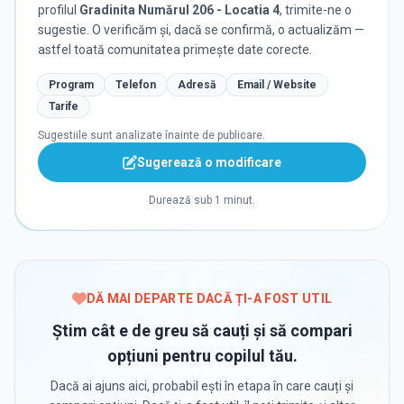
profilul
Gradinita Numărul 206 - Locatia 4
, trimite-ne o
sugestie. O verificăm și, dacă se confirmă, o actualizăm —
astfel toată comunitatea primește date corecte.
Program
Telefon
Adresă
Email / Website
Tarife
Sugestiile sunt analizate înainte de publicare.
Sugerează o modificare
Durează sub 1 minut.
DĂ MAI DEPARTE DACĂ ȚI-A FOST UTIL
Știm cât e de greu să cauți și să compari
opțiuni pentru copilul tău.
Dacă ai ajuns aici, probabil ești în etapa în care cauți și