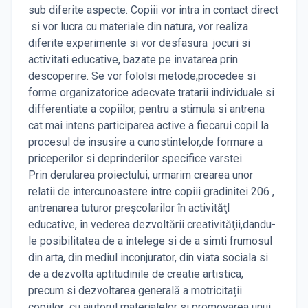
sub diferite aspecte. Copiii vor intra in contact direct
si vor lucra cu materiale din natura, vor realiza
diferite experimente si vor desfasura jocuri si
activitati educative, bazate pe invatarea prin
descoperire. Se vor fololsi metode,procedee si
forme organizatorice adecvate tratarii individuale si
differentiate a copiilor, pentru a stimula si antrena
cat mai intens participarea active a fiecarui copil la
procesul de insusire a cunostintelor,de formare a
priceperilor si deprinderilor specifice varstei.
Prin derularea proiectului, urmarim crearea unor
relatii de intercunoastere intre copiii gradinitei 206 ,
antrenarea tuturor preşcolarilor în activităţI
educative, în vederea dezvoltării creativităţii,dandu-
le posibilitatea de a intelege si de a simti frumosul
din arta, din mediul inconjurator, din viata sociala si
de a dezvolta aptitudinile de creatie artistica,
precum si dezvoltarea generală a motricitații
copiilor cu ajutorul materialelor si promovarea unui