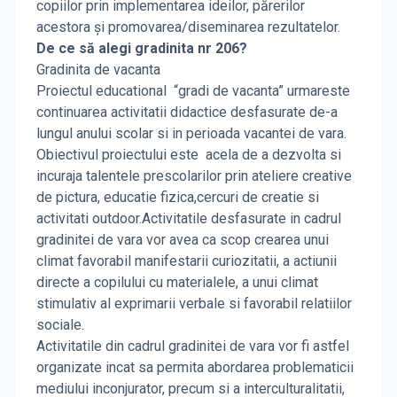
copiilor prin implementarea ideilor, părerilor
acestora și promovarea/diseminarea rezultatelor.
De ce să alegi gradinita nr 206?
Gradinita de vacanta
Proiectul educational “gradi de vacanta” urmareste
continuarea activitatii didactice desfasurate de-a
lungul anului scolar si in perioada vacantei de vara.
Obiectivul proiectului este acela de a dezvolta si
incuraja talentele prescolarilor prin ateliere creative
de pictura, educatie fizica,cercuri de creatie si
activitati outdoor.Activitatile desfasurate in cadrul
gradinitei de vara vor avea ca scop crearea unui
climat favorabil manifestarii curiozitatii, a actiunii
directe a copilului cu materialele, a unui climat
stimulativ al exprimarii verbale si favorabil relatiilor
sociale.
Activitatile din cadrul gradinitei de vara vor fi astfel
organizate incat sa permita abordarea problematicii
mediului inconjurator, precum si a interculturalitatii,