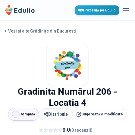
Edulio
Prezență pe Edulio
Desc
Vezi și alte Grădinițe din
Bucuresti
Gradinita Numărul 206 -
Locatia 4
Distribuie
Compară
Sugerează o modificare
0.0
(
0
recenzii
)