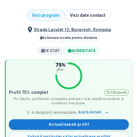
Vezi program
Vezi date contact
Strada Laculet 12, Bucuresti, Romania
Activeaza locatia pentru distanta
DE STAT
ACREDITATĂ
75
%
scor
Profil 75% complet
75/100 puncte
Pe Edulio, profilurile complete primesc mai multă încredere și
conversii mai bune.
Arată
detalii
💡
4
câmp(uri) recomandate
Actualizează profil
Solicită instituției să își actualizeze profilul