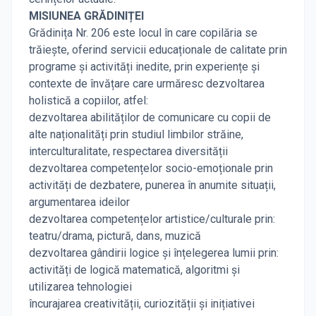
MISIUNEA GRĂDINIȚEI
Grădinița Nr. 206 este locul în care copilăria se
trăiește, oferind servicii educaționale de calitate prin
programe și activități inedite, prin experiențe și
contexte de învățare care urmăresc dezvoltarea
holistică a copiilor, atfel:
dezvoltarea abilităților de comunicare cu copii de
alte naționalități prin studiul limbilor străine,
interculturalitate, respectarea diversității
dezvoltarea competențelor socio-emoționale prin
activități de dezbatere, punerea în anumite situații,
argumentarea ideilor
dezvoltarea competențelor artistice/culturale prin:
teatru/drama, pictură, dans, muzică
dezvoltarea gândirii logice și înțelegerea lumii prin:
activități de logică matematică, algoritmi și
utilizarea tehnologiei
încurajarea creativității, curiozității și inițiativei