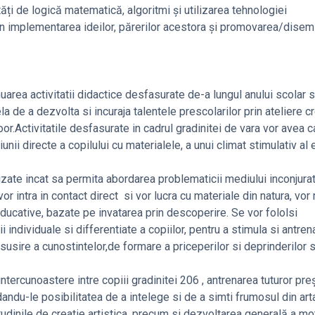
ități de logică matematică, algoritmi și utilizarea tehnologiei
or prin implementarea ideilor, părerilor acestora și promovarea/dise
area activitatii didactice desfasurate de-a lungul anului scolar si
a de a dezvolta si incuraja talentele prescolarilor prin ateliere c
tdoor.Activitatile desfasurate in cadrul gradinitei de vara vor avea 
iunii directe a copilului cu materialele, a unui climat stimulativ al 
anizate incat sa permita abordarea problematicii mediului inconjurat
vor intra in contact direct si vor lucra cu materiale din natura, vor 
educative, bazate pe invatarea prin descoperire. Se vor fololsi
ndividuale si differentiate a copiilor, pentru a stimula si antren
nsusire a cunostintelor,de formare a priceperilor si deprinderilor 
intercunoastere intre copiii gradinitei 206 , antrenarea tuturor preş
,dandu-le posibilitatea de a intelege si de a simti frumosul din arta
tudinile de creatie artistica, precum si dezvoltarea generală a motr