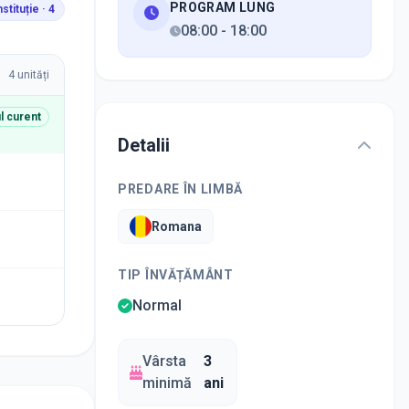
PROGRAM LUNG
nstituție ·
4
08:00
-
18:00
4
unități
il curent
Detalii
PREDARE ÎN LIMBĂ
Romana
TIP ÎNVĂȚĂMÂNT
Normal
Vârsta
3
minimă
ani