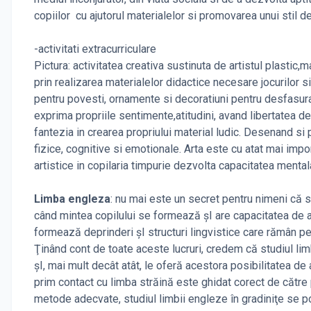
copiilor cu ajutorul materialelor si promovarea unui stil de
-activitati extracurriculare
Pictura: activitatea creativa sustinuta de artistul plastic,m
prin realizarea materialelor didactice necesare jocurilor s
pentru povesti, ornamente si decoratiuni pentru desfasurare
exprima propriile sentimente,atitudini, avand libertatea d
fantezia in crearea propriului material ludic. Desenand si pi
fizice, cognitive si emotionale. Arta este cu atat mai importa
artistice in copilaria timpurie dezvolta capacitatea mentala
Limba engleza
: nu mai este un secret pentru nimeni că st
când mintea copilului se formează şI are capacitatea de a
formează deprinderi şI structuri lingvistice care rămân pes
Ţinând cont de toate aceste lucruri, credem că studiul lim
şI, mai mult decât atât, le oferă acestora posibilitatea de
prim contact cu limba străină este ghidat corect de către 
metode adecvate, studiul limbii engleze în gradiniţe se po