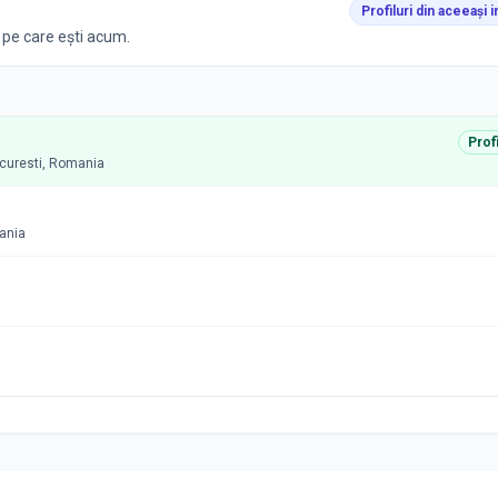
Profiluri din aceeași i
l pe care ești acum.
Prof
ucuresti, Romania
mania