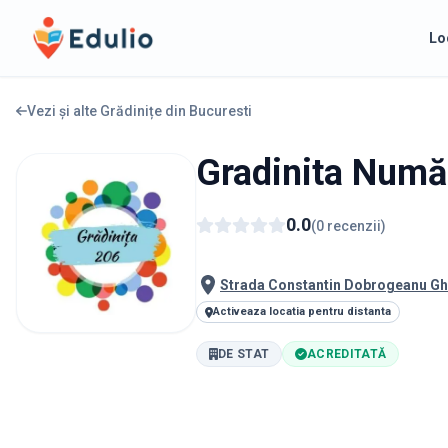
Edulio
Lo
Vezi și alte Grădinițe din
Bucuresti
Gradinita Număr
0.0
(
0
recenzii
)
Strada Constantin Dobrogeanu Gh
Activeaza locatia pentru distanta
DE STAT
ACREDITATĂ