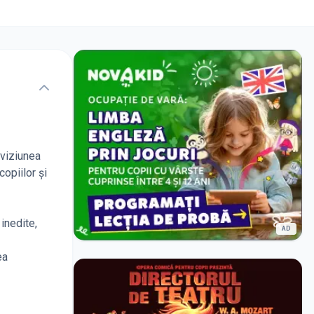
 viziunea
opiilor și
 inedite,
AD
ea