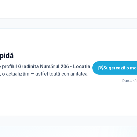
apidă
 profilul
Gradinita Numărul 206 - Locatia
Sugerează o mod
ă, o actualizăm — astfel toată comunitatea
Durează 