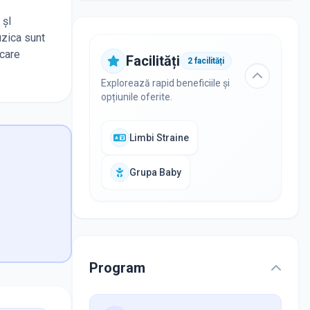
 şI
uzica sunt
icare
Facilități
2
facilități
Explorează rapid beneficiile și
opțiunile oferite.
Limbi Straine
Grupa Baby
Program