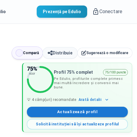
Conectare
lio
Prezență pe Edulio
Distribuie
Compară
Sugerează o modificare
75
%
Profil 75% complet
75/100 puncte
scor
Pe Edulio, profilurile complete primesc
mai multă încredere și conversii mai
bune.
Arată
detalii
💡
4
câmp(uri) recomandate
Actualizează profil
Solicită instituției să își actualizeze profilul