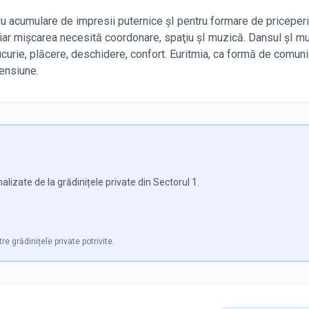
u acumulare de impresii puternice şI pentru formare de priceperi
, iar mişcarea necesită coordonare, spaţiu şI muzică. Dansul şI m
curie, plăcere, deschidere, confort. Euritmia, ca formă de comun
tensiune.
lizate de la grădinițele private din Sectorul 1.
re grădinițele private potrivite.