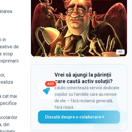
minarea
 in
reative de
AD
ca scop
exprimarii
Vrei să ajungi la părinții
or,
care caută activ soluții?
realiza
ADS
Edulio conectează servicii dedicate
copiilor cu familiile care au nevoie
a cat mai
de ele — fără reclamă generală,
specifice
fără risipă.
Discută despre o colaborare
colarilor
, din
icitații