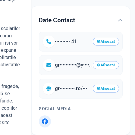
Date Contact
escolarilor
coruri
•••••••••• 41
Afișează
i isi vor
i expune
ilitatile
ctivitatile
gr•••••••••••@y••••.com
Afișează
e fragede,
gr••••••••••.ro/•••
Afișează
dă se
ofunde.
 copiilor
SOCIAL MEDIA
ă acest
osite