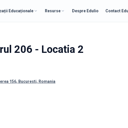
cații Educaționale
Resurse
Despre Edulio
Contact Edu
ul 206 - Locatia 2
erea 156, Bucuresti, Romania