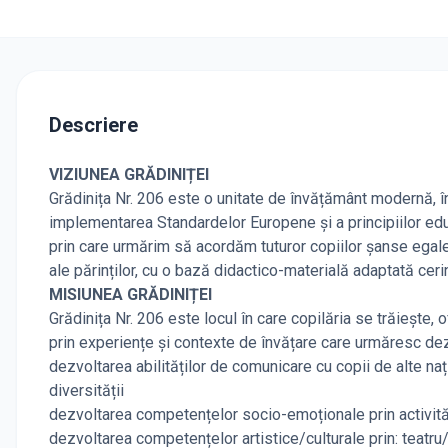
Descriere
VIZIUNEA GRĂDINIȚEI
Grădinița Nr. 206 este o unitate de învățământ modernă, în
implementarea Standardelor Europene și a principiilor edu
prin care urmărim să acordăm tuturor copiilor șanse egale,
ale părinților, cu o bază didactico-materială adaptată cerin
MISIUNEA GRĂDINIȚEI
Grădinița Nr. 206 este locul în care copilăria se trăiește, o
prin experiențe și contexte de învățare care urmăresc dezvo
dezvoltarea abilităților de comunicare cu copii de alte națio
diversității
dezvoltarea competențelor socio-emoționale prin activităț
dezvoltarea competențelor artistice/culturale prin: teatru