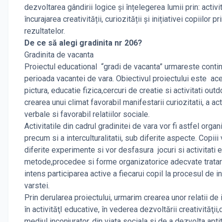
dezvoltarea gândirii logice și înțelegerea lumii prin: activ
încurajarea creativității, curiozității și inițiativei copiil
rezultatelor.
De ce să alegi gradinita nr 206?
Gradinita de vacanta
Proiectul educational “gradi de vacanta” urmareste continu
perioada vacantei de vara. Obiectivul proiectului este acel
pictura, educatie fizica,cercuri de creatie si activitati ou
crearea unui climat favorabil manifestarii curiozitatii, a act
verbale si favorabil relatiilor sociale.
Activitatile din cadrul gradinitei de vara vor fi astfel org
precum si a interculturalitatii, sub diferite aspecte. Copiii 
diferite experimente si vor desfasura jocuri si activitati 
metode,procedee si forme organizatorice adecvate tratarii i
intens participarea active a fiecarui copil la procesul de i
varstei.
Prin derularea proiectului, urmarim crearea unor relatii de 
în activităţI educative, în vederea dezvoltării creativităţii
mediul inconjurator, din viata sociala si de a dezvolta apti