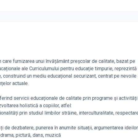
 care furnizarea unui învățământ preșcolar de calitate, bazat pe
caționale ale Curriculumului pentru educație timpurie, reprezintă
 construind un mediu educațional securizant, centrat pe nevoile c
țelor actuale.
ferind servicii educaționale de calitate prin programe și activități
ltarea holistică a copiilor, atfel:
nalități prin studiul limbilor străine, interculturalitate, respectar
i de dezbatere, punerea în anumite situații, argumentarea ideilor
/drama, pictură, dans, muzică