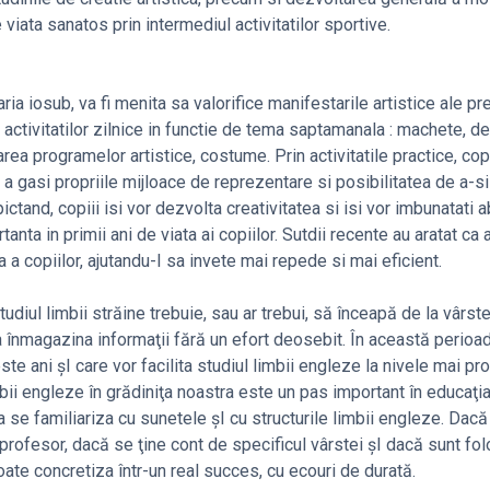
 viata sanatos prin intermediul activitatilor sportive.
aria iosub, va fi menita sa valorifice manifestarile artistice ale pr
i activitatilor zilnice in functie de tema saptamanala : machete, de
a programelor artistice, costume. Prin activitatile practice, copii
e a gasi propriile mijloace de reprezentare si posibilitatea de a-s
ctand, copiii isi vor dezvolta creativitatea si isi vor imbunatati ab
nta in primii ani de viata ai copiilor. Sutdii recente au aratat ca a
 a copiilor, ajutandu-I sa invete mai repede si mai eficient.
udiul limbii străine trebuie, sau ar trebui, să înceapă de la vârst
 înmagazina informaţii fără un efort deosebit. În această perioa
te ani şI care vor facilita studiul limbii engleze la nivele mai pr
bii engleze în grădiniţa noastra este un pas important în educaţia
 a se familiariza cu sunetele şI cu structurile limbii engleze. Dac
profesor, dacă se ţine cont de specificul vârstei şI dacă sunt fol
ate concretiza într-un real succes, cu ecouri de durată.