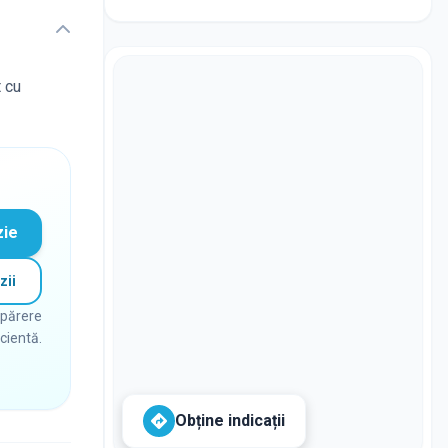
t cu
zie
zii
 părere
icientă.
Obține indicații