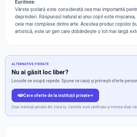
Euritmie:
Vârsta şcolară este considerată cea mai importantă pentr
deprinderi. Răspunsul natural al unui copil este mişcarea
cele mai complexe dintre arte. Acestea produc copiilor bu
artistică, este un gen care dobândeşte o tot mai largă ex
ALTERNATIVE PRIVATE
Nu ai găsit loc liber?
Locurile se ocupă repede. Spune ce cauți și primești oferte persona
Cere oferte de la instituții private
Doar instituții private din zona ta. Cererile sunt verificate și trimise doar căt